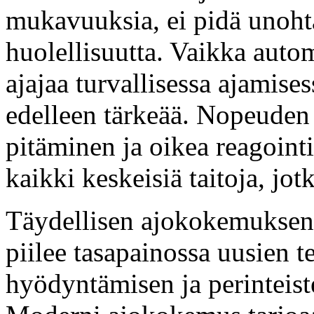
mukavuuksia, ei pidä unohta
huolellisuutta. Vaikka autom
ajajaa turvallisessa ajamise
edelleen tärkeää. Nopeuden
pitäminen ja oikea reagointi 
kaikki keskeisiä taitoja, jotk
Täydellisen ajokokemuksen 
piilee tasapainossa uusien 
hyödyntämisen ja perinteiste