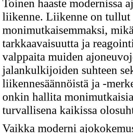
Toinen haaste modernissa aj
liikenne. Liikenne on tullu
monimutkaisemmaksi, mikä 
tarkkaavaisuutta ja reagoint
valppaita muiden ajoneuvoje
jalankulkijoiden suhteen sek
liikennesäännöistä ja -merk
onkin hallita monimutkaisia 
turvallisena kaikissa olosuht
Vaikka moderni ajokokemus t