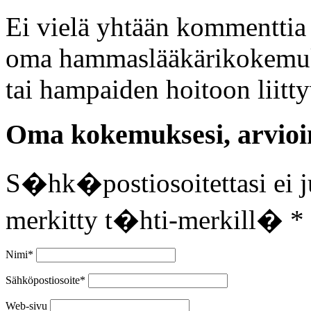
Ei vielä yhtään kommenttia t
oma hammaslääkärikokemukse
tai hampaiden hoitoon liitt
Oma kokemuksesi, arvioin
S�hk�postiosoitettasi ei ju
merkitty t�hti-merkill�
*
Nimi
*
Sähköpostiosoite
*
Web-sivu