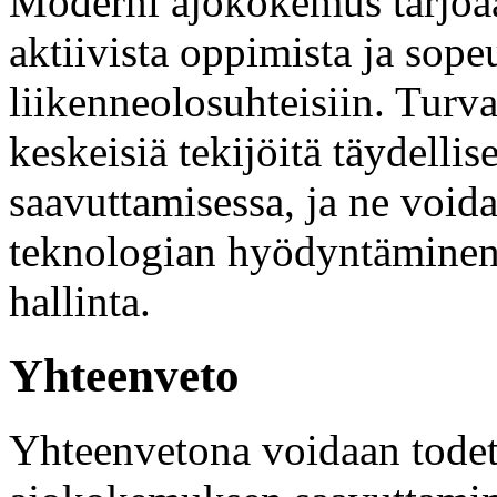
Moderni ajokokemus tarjoaa
aktiivista oppimista ja sop
liikenneolosuhteisiin. Turv
keskeisiä tekijöitä täydell
saavuttamisessa, ja ne void
teknologian hyödyntäminen j
hallinta.
Yhteenveto
Yhteenvetona voidaan todeta