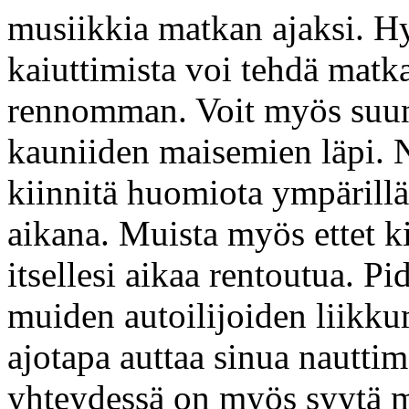
musiikkia matkan ajaksi. H
kaiuttimista voi tehdä matk
rennomman. Voit myös suunni
kauniiden maisemien läpi. 
kiinnitä huomiota ympärill
aikana. Muista myös ettet k
itsellesi aikaa rentoutua. Pi
muiden autoilijoiden liikkum
ajotapa auttaa sinua nautt
yhteydessä on myös syytä m