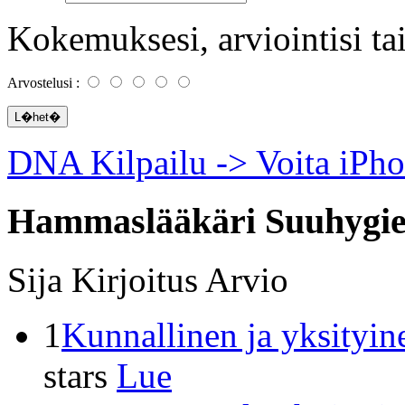
Kokemuksesi, arviointisi ta
Arvostelusi :
DNA Kilpailu -> Voita iPh
Hammaslääkäri Suuhygie
Sija
Kirjoitus
Arvio
1
Kunnallinen ja yksityin
stars
Lue