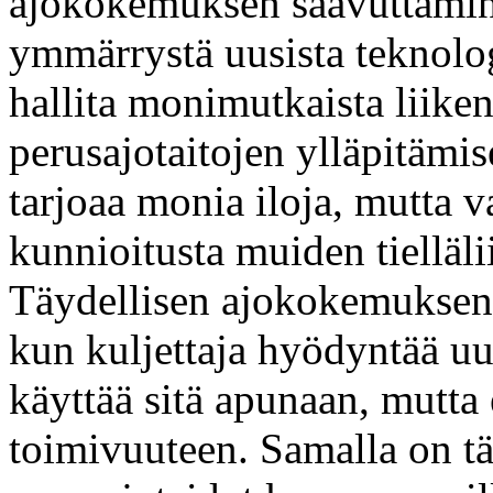
ajokokemuksen saavuttamine
ymmärrystä uusista teknolog
hallita monimutkaista liiken
perusajotaitojen ylläpitäm
tarjoaa monia iloja, mutta v
kunnioitusta muiden tielläli
Täydellisen ajokokemuksen 
kun kuljettaja hyödyntää uut
käyttää sitä apunaan, mutta 
toimivuuteen. Samalla on tä