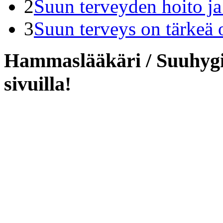
2
Suun terveyden hoito j
3
Suun terveys on tärkeä 
Hammaslääkäri / Suuhygie
sivuilla!