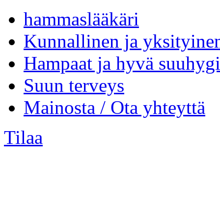
hammaslääkäri
Kunnallinen ja yksityine
Hampaat ja hyvä suuhygi
Suun terveys
Mainosta / Ota yhteyttä
Tilaa