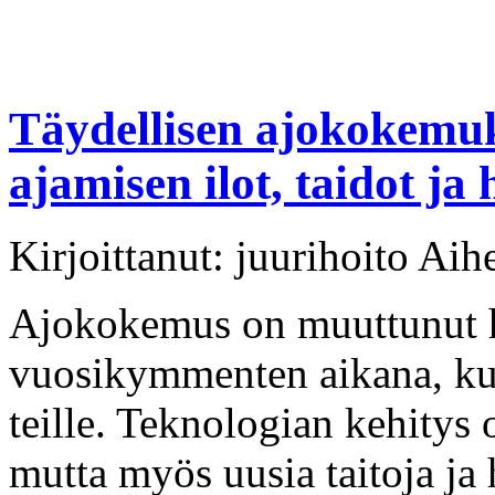
Täydellisen ajokokemu
ajamisen ilot, taidot ja 
Kirjoittanut: juurihoito Aih
Ajokokemus on muuttunut h
vuosikymmenten aikana, kun
teille. Teknologian kehitys
mutta myös uusia taitoja ja h