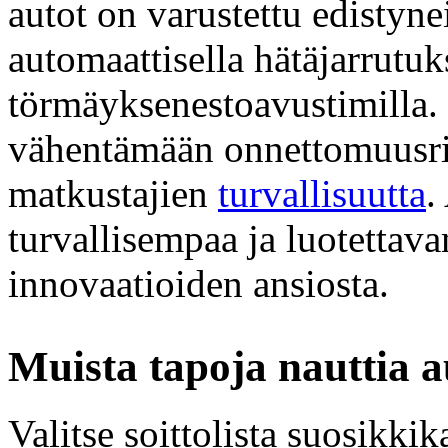
autot on varustettu edistynei
automaattisella hätäjarrutuks
törmäyksenestoavustimilla. 
vähentämään onnettomuusris
matkustajien
turvallisuutta
.
turvallisempaa ja luotetta
innovaatioiden ansiosta.
Muista tapoja nauttia 
Valitse soittolista suosikkik