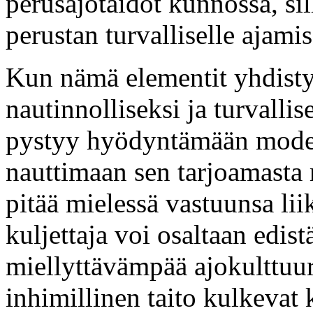
perusajotaidot kunnossa, si
perustan turvalliselle ajamis
Kun nämä elementit yhdist
nautinnolliseksi ja turvallis
pystyy hyödyntämään modern
nauttimaan sen tarjoamasta
pitää mielessä vastuunsa lii
kuljettaja voi osaltaan edist
miellyttävämpää ajokulttuuri
inhimillinen taito kulkevat 