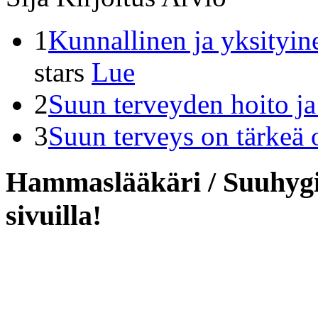
1
Kunnallinen ja yksityin
stars
Lue
2
Suun terveyden hoito j
3
Suun terveys on tärkeä 
Hammaslääkäri / Suuhygie
sivuilla!