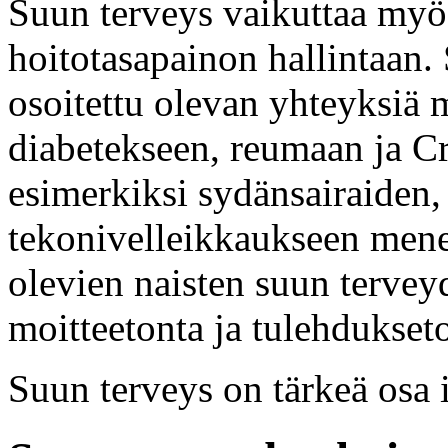
Suun terveys vaikuttaa my
hoitotasapainon hallintaan.
osoitettu olevan yhteyksiä 
diabetekseen, reumaan ja Cr
esimerkiksi sydänsairaiden, 
tekonivelleikkaukseen mene
olevien naisten suun tervey
moitteetonta ja tulehdukset
Suun terveys on tärkeä osa 