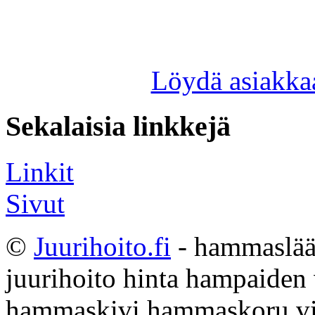
Löydä asiakkaa
Sekalaisia linkkejä
Linkit
Sivut
©
Juurihoito.fi
- hammaslääk
juurihoito hinta hampaiden
hammaskivi hammaskoru vi