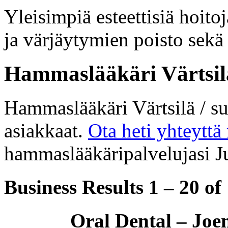
Yleisimpiä esteettisiä hoit
ja värjäytymien poisto sekä
Hammaslääkäri Värtsilä 
Hammaslääkäri Värtsilä / su
asiakkaat.
Ota heti yhteyttä
hammaslääkäripalvelujasi Ju
Business Results
1 – 20
of
Oral Dental – Joe