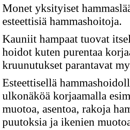
Monet yksityiset hammaslää
esteettisiä hammashoitoja.
Kauniit hampaat tuovat itsel
hoidot kuten purentaa korja
kruunutukset parantavat my
Esteettisellä hammashoidol
ulkonäköä korjaamalla esim
muotoa, asentoa, rakoja ha
puutoksia ja ikenien muotoa