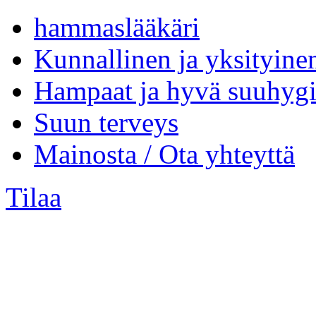
hammaslääkäri
Kunnallinen ja yksityine
Hampaat ja hyvä suuhygi
Suun terveys
Mainosta / Ota yhteyttä
Tilaa