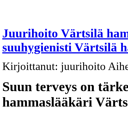
Juurihoito Värtsilä ha
suuhygienisti Värtsilä
Kirjoittanut: juurihoito Aih
Suun terveys on tärke
hammaslääkäri Värtsil