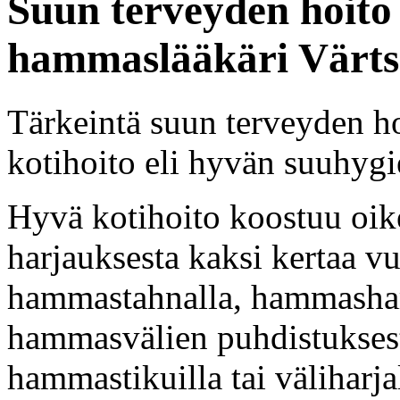
Suun terveyden hoito
hammaslääkäri Värtsi
Tärkeintä suun terveyden h
kotihoito eli hyvän suuhygi
Hyvä kotihoito koostuu oik
harjauksesta kaksi kertaa vu
hammastahnalla, hammasharj
hammasvälien puhdistukses
hammastikuilla tai väliharjal