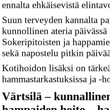
ennalta ehkäisevistä elintavo
Suun terveyden kannalta p
kunnollinen ateria päivässä 
Sokeripitoisten ja happamie
sekä napostelu pitkin päivää
Kotihoidon lisäksi on tärke
hammastarkastuksissa ja -ho
Värtsilä – kunnalline
hampaiden hoito – ha