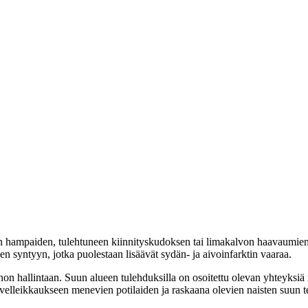
en hampaiden, tulehtuneen kiinnityskudoksen tai limakalvon haavaumien
en syntyyn, jotka puolestaan lisäävät sydän- ja aivoinfarktin vaaraa.
n hallintaan. Suun alueen tulehduksilla on osoitettu olevan yhteyksiä
onivelleikkaukseen menevien potilaiden ja raskaana olevien naisten suun 