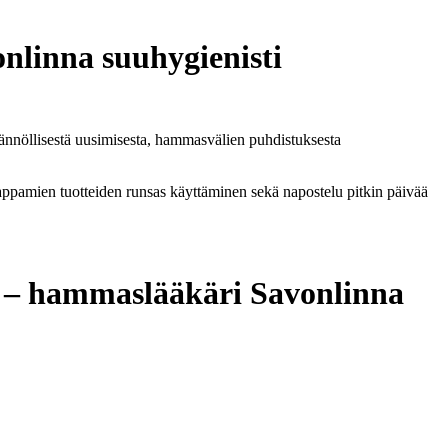
nlinna suuhygienisti
ännöllisestä uusimisesta, hammasvälien puhdistuksesta
appamien tuotteiden runsas käyttäminen sekä napostelu pitkin päivää
o – hammaslääkäri Savonlinna