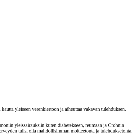
 kautta yleiseen verenkiertoon ja aiheuttaa vakavan tulehduksen.
 moniin yleissairauksiin kuten diabetekseen, reumaan ja Crohnin
terveyden tulisi olla mahdollisimman moitteetonta ja tulehduksetonta.