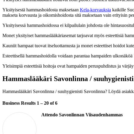
Yksityisestä hammashoidosta maksetaan
Kela-korvauksia
kaikille Su
makseta korvausta ja oikomishoidosta sitä maksetaan vain erityisin per
Yksityisessä hammashoidossa ei kilpailulain johdosta ole hintasuosituk
Monet yksityiset hammaslääkäriasemat tarjoavat myös esteettisiä ham
Kauniit hampaat tuovat itseluottamusta ja monet esteettiset hoidot ku
Esteettisellä hammashoidolla voidaan parantaa hampaiden ulkonäköä k
Yleisimpiä esteettisiä hoitoja ovat hampaiden peruspuhdistus ja värjä
Hammaslääkäri Savonlinna / suuhygienisti
Hammaslääkäri Savonlinna / suuhygienisti Savonlinna? Löydä asiakk
Business Results
1 – 20
of 6
Attendo Savonlinnan Viisaudenhammas