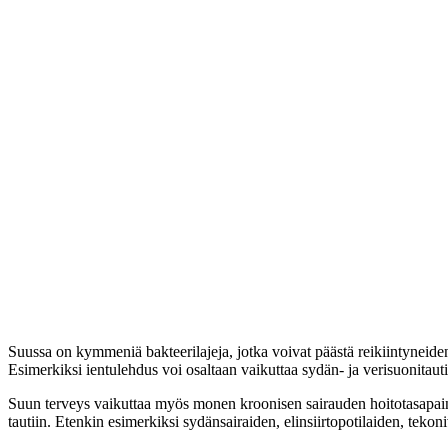
Suussa on kymmeniä bakteerilajeja, jotka voivat päästä reikiintyneid
Esimerkiksi ientulehdus voi osaltaan vaikuttaa sydän- ja verisuonitauti
Suun terveys vaikuttaa myös monen kroonisen sairauden hoitotasapaino
tautiin. Etenkin esimerkiksi sydänsairaiden, elinsiirtopotilaiden, tek