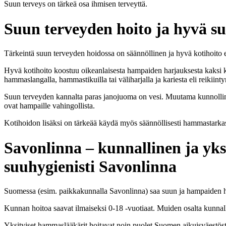
Suun terveys on tärkeä osa ihmisen terveyttä.
Suun terveyden hoito ja hyvä s
Tärkeintä suun terveyden hoidossa on säännöllinen ja hyvä kotihoito 
Hyvä kotihoito koostuu oikeanlaisesta hampaiden harjauksesta kaksi 
hammaslangalla, hammastikuilla tai väliharjalla ja kariesta eli reikiinty
Suun terveyden kannalta paras janojuoma on vesi. Muutama kunnollinen
ovat hampaille vahingollista.
Kotihoidon lisäksi on tärkeää käydä myös säännöllisesti hammastarkast
Savonlinna – kunnallinen ja yk
suuhygienisti Savonlinna
Suomessa (esim. paikkakunnalla Savonlinna) saa suun ja hampaiden hoi
Kunnan hoitoa saavat ilmaiseksi 0-18 -vuotiaat. Muiden osalta kunnall
Yksityiset hammaslääkärit hoitavat noin puolet Suomen aikuisväestöst