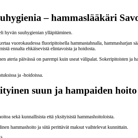
uuhygienia – hammaslääkäri Savo
eli hyvän suuhygienian ylläpitäminen.
kertaa vuorokaudessa fluoripitoisella hammastahnalla, hammasharjan sä
mistä ennalta ehkäisevistä elintavoista ja hoidosta.
 ateria päivässä on parempi kuin useat välipalat. Sokeripitoisten ja h
uksissa ja -hoidoissa.
sityinen suun ja hampaiden hoit
toa sekä kunnallisista että yksityisistä hammashoitoloista.
inen hammashoito ja siitä perittävät maksut vaihtelevat kunnittain.
ä.