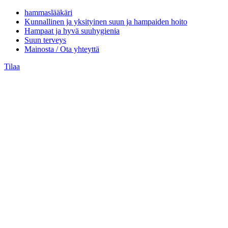
hammaslääkäri
Kunnallinen ja yksityinen suun ja hampaiden hoito
Hampaat ja hyvä suuhygienia
Suun terveys
Mainosta / Ota yhteyttä
Tilaa