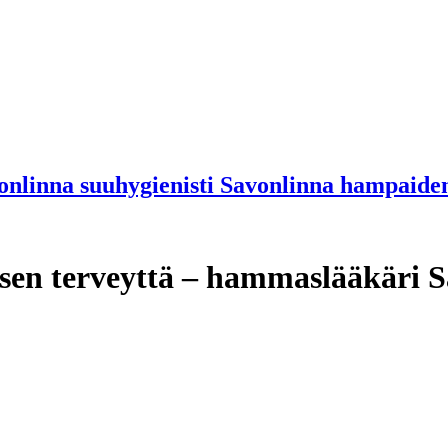
nlinna suuhygienisti Savonlinna hampaiden
isen terveyttä – hammaslääkäri S