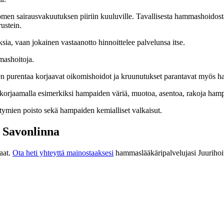
omen sairausvakuutuksen piiriin kuuluville. Tavallisesta hammashoidost
ustein.
sia, vaan jokainen vastaanotto hinnoittelee palvelunsa itse.
mashoitoja.
ten purentaa korjaavat oikomishoidot ja kruunutukset parantavat myös h
orjaamalla esimerkiksi hampaiden väriä, muotoa, asentoa, rakoja hamp
ytymien poisto sekä hampaiden kemialliset valkaisut.
 Savonlinna
aat.
Ota heti yhteyttä mainostaaksesi
hammaslääkäripalvelujasi Juurihoit