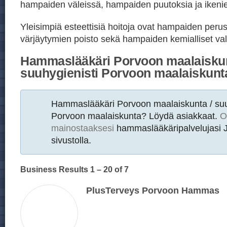
hampaiden väleissä, hampaiden puutoksia ja ikeni
Yleisimpiä esteettisiä hoitoja ovat hampaiden peru
värjäytymien poisto sekä hampaiden kemialliset val
Hammaslääkäri Porvoon maalaiskun
suuhygienisti Porvoon maalaiskunt
Hammaslääkäri Porvoon maalaiskunta / suu
Porvoon maalaiskunta? Löydä asiakkaat.
O
mainostaaksesi
hammaslääkäripalvelujasi J
sivustolla.
Business Results
1 – 20
of 7
PlusTerveys Porvoon Hammas