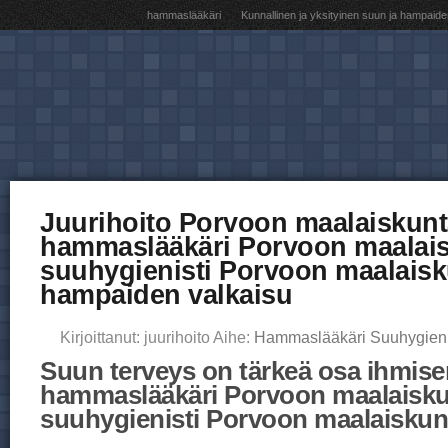
hammaslääkäri
Kunnallinen ja yksityinen suun ja hampaide
Juurihoito Porvoon maalaiskunt
hammaslääkäri Porvoon maalai
suuhygienisti Porvoon maalaisk
hampaiden valkaisu
Kirjoittanut: juurihoito Aihe:
Hammaslääkäri Suuhygieni
Suun terveys on tärkeä osa ihmisen
hammaslääkäri Porvoon maalaisk
suuhygienisti Porvoon maalaiskun