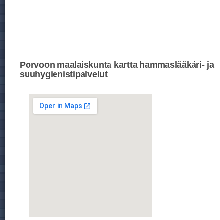
Porvoon maalaiskunta kartta hammaslääkäri- ja
suuhygienistipalvelut