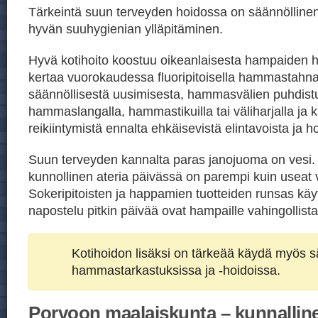
Tärkeintä suun terveyden hoidossa on säännöllinen j
hyvän suuhygienian ylläpitäminen.
Hyvä kotihoito koostuu oikeanlaisesta hampaiden h
kertaa vuorokaudessa fluoripitoisella hammastahn
säännöllisestä uusimisesta, hammasvälien puhdist
hammaslangalla, hammastikuilla tai väliharjalla ja ka
reikiintymistä ennalta ehkäisevistä elintavoista ja h
Suun terveyden kannalta paras janojuoma on vesi
kunnollinen ateria päivässä on parempi kuin useat v
Sokeripitoisten ja happamien tuotteiden runsas kä
napostelu pitkin päivää ovat hampaille vahingollista
Kotihoidon lisäksi on tärkeää käydä myös sä
hammastarkastuksissa ja -hoidoissa.
Porvoon maalaiskunta – kunnalline