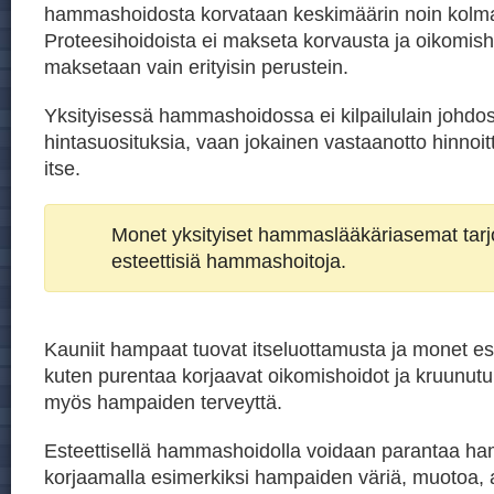
hammashoidosta korvataan keskimäärin noin kolm
Proteesihoidoista ei makseta korvausta ja oikomis
maksetaan vain erityisin perustein.
Yksityisessä hammashoidossa ei kilpailulain johdos
hintasuosituksia, vaan jokainen vastaanotto hinnoit
itse.
Monet yksityiset hammaslääkäriasemat tar
esteettisiä hammashoitoja.
Kauniit hampaat tuovat itseluottamusta ja monet est
kuten purentaa korjaavat oikomishoidot ja kruunutu
myös hampaiden terveyttä.
Esteettisellä hammashoidolla voidaan parantaa h
korjaamalla esimerkiksi hampaiden väriä, muotoa, 