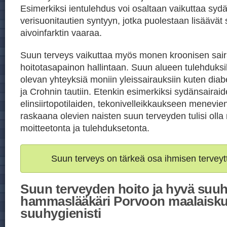
Esimerkiksi ientulehdus voi osaltaan vaikuttaa sydä
verisuonitautien syntyyn, jotka puolestaan lisäävät 
aivoinfarktin vaaraa.
Suun terveys vaikuttaa myös monen kroonisen sai
hoitotasapainon hallintaan. Suun alueen tulehduksil
olevan yhteyksiä moniin yleissairauksiin kuten di
ja Crohnin tautiin. Etenkin esimerkiksi sydänsairaid
elinsiirtopotilaiden, tekonivelleikkaukseen menevien
raskaana olevien naisten suun terveyden tulisi oll
moitteetonta ja tulehduksetonta.
Suun terveys on tärkeä osa ihmisen terveyt
Suun terveyden hoito ja hyvä suuh
hammaslääkäri Porvoon maalaisk
suuhygienisti