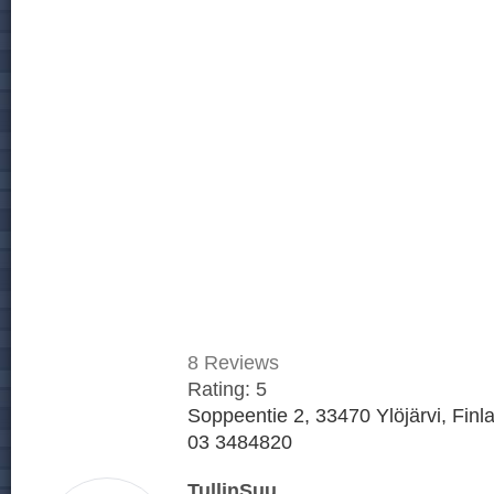
8
Reviews
Rating:
5
Soppeentie 2, 33470 Ylöjärvi, Finl
03 3484820
TullinSuu