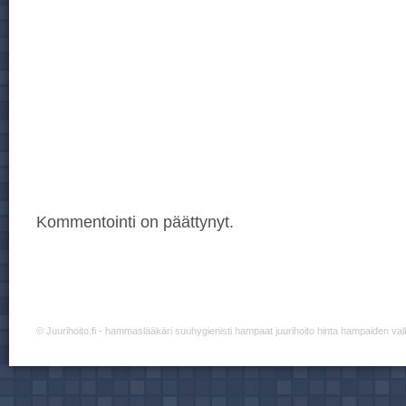
Kommentointi on päättynyt.
©
Juurihoito.fi
- hammaslääkäri suuhygienisti hampaat juurihoito hinta hampaiden