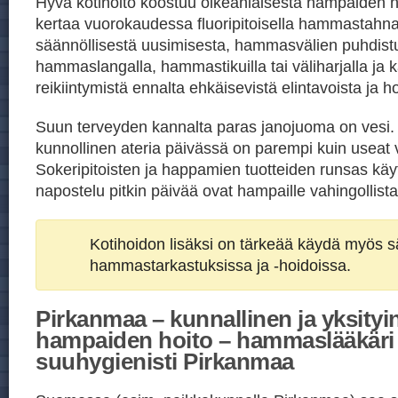
Hyvä kotihoito koostuu oikeanlaisesta hampaiden h
kertaa vuorokaudessa fluoripitoisella hammastahn
säännöllisestä uusimisesta, hammasvälien puhdist
hammaslangalla, hammastikuilla tai väliharjalla ja ka
reikiintymistä ennalta ehkäisevistä elintavoista ja h
Suun terveyden kannalta paras janojuoma on vesi
kunnollinen ateria päivässä on parempi kuin useat v
Sokeripitoisten ja happamien tuotteiden runsas kä
napostelu pitkin päivää ovat hampaille vahingollista
Kotihoidon lisäksi on tärkeää käydä myös sä
hammastarkastuksissa ja -hoidoissa.
Pirkanmaa – kunnallinen ja yksityi
hampaiden hoito – hammaslääkäri
suuhygienisti Pirkanmaa