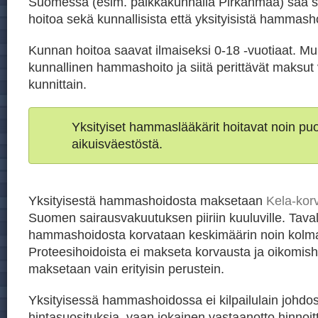
Suomessa (esim. paikkakunnalla Pirkanmaa) saa 
hoitoa sekä kunnallisista että yksityisistä hammasho
Kunnan hoitoa saavat ilmaiseksi 0-18 -vuotiaat. Mu
kunnallinen hammashoito ja siitä perittävät maksut 
kunnittain.
Yksityiset hammaslääkärit hoitavat noin p
aikuisväestöstä.
Yksityisestä hammashoidosta maksetaan
Kela-kor
Suomen sairausvakuutuksen piiriin kuuluville. Taval
hammashoidosta korvataan keskimäärin noin kolm
Proteesihoidoista ei makseta korvausta ja oikomish
maksetaan vain erityisin perustein.
Yksityisessä hammashoidossa ei kilpailulain johdos
hintasuosituksia, vaan jokainen vastaanotto hinnoit