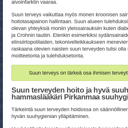
aivoinfarktin vaaraa.
Suun terveys vaikuttaa myös monen kroonisen sai
hoitotasapainon hallintaan. Suun alueen tulehduksil
olevan yhteyksiä moniin yleissairauksiin kuten di
ja Crohnin tautiin. Etenkin esimerkiksi sydänsairaid
elinsiirtopotilaiden, tekonivelleikkaukseen menevien
raskaana olevien naisten suun terveyden tulisi oll
moitteetonta ja tulehduksetonta.
Suun terveys on tärkeä osa ihmisen terveyt
Suun terveyden hoito ja hyvä suuh
hammaslääkäri Pirkanmaa suuhygi
Tärkeintä suun terveyden hoidossa on säännöllinen j
hyvän suuhygienian ylläpitäminen.