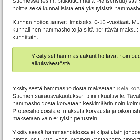
Suomessa (esim. paikkakunnalla Pielisensuu) saa
hoitoa sekä kunnallisista että yksityisistä hammasho
Kunnan hoitoa saavat ilmaiseksi 0-18 -vuotiaat. Mu
kunnallinen hammashoito ja siitä perittävät maksut 
kunnittain.
Yksityiset hammaslääkärit hoitavat noin p
aikuisväestöstä.
Yksityisestä hammashoidosta maksetaan
Kela-kor
Suomen sairausvakuutuksen piiriin kuuluville. Taval
hammashoidosta korvataan keskimäärin noin kolm
Proteesihoidoista ei makseta korvausta ja oikomis
maksetaan vain erityisin perustein.
Yksityisessä hammashoidossa ei kilpailulain johdos
hintasuosituksia, vaan jokainen vastaanotto hinnoit