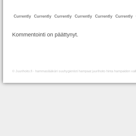
Currently
Currently
Currently
Currently
Currently
Currently
Kommentointi on päättynyt.
©
Juurihoito.fi
- hammaslääkäri suuhygienisti hampaat juurihoito hinta hampaiden