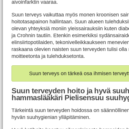
aivoinfarktin vaaraa.
Suun terveys vaikuttaa myös monen kroonisen sai
hoitotasapainon hallintaan. Suun alueen tulehduksil
olevan yhteyksiä moniin yleissairauksiin kuten di
ja Crohnin tautiin. Etenkin esimerkiksi sydänsairaid
elinsiirtopotilaiden, tekonivelleikkaukseen menevien
raskaana olevien naisten suun terveyden tulisi oll
moitteetonta ja tulehduksetonta.
Suun terveys on tärkeä osa ihmisen terveyt
Suun terveyden hoito ja hyvä suuh
hammaslääkäri Pielisensuu suuhyg
Tärkeintä suun terveyden hoidossa on säännöllinen j
hyvän suuhygienian ylläpitäminen.