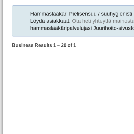
Hammaslääkäri Pielisensuu / suuhygienisti
Löydä asiakkaat.
Ota heti yhteyttä mainost
hammaslääkäripalvelujasi Juurihoito-sivusto
Business Results
1 – 20
of 1