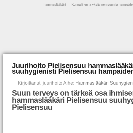
hammaslääkäri
Kunnallinen ja yksityinen suun ja hampaide
Juurihoito Pielisensuu hammaslääkär
suuhygienisti Pielisensuu hampaiden
Kirjoittanut: juurihoito Aihe:
Hammaslääkäri Suuhygieni
Suun terveys on tärkeä osa ihmisen
hammaslääkäri Pielisensuu suuhyg
Pielisensuu