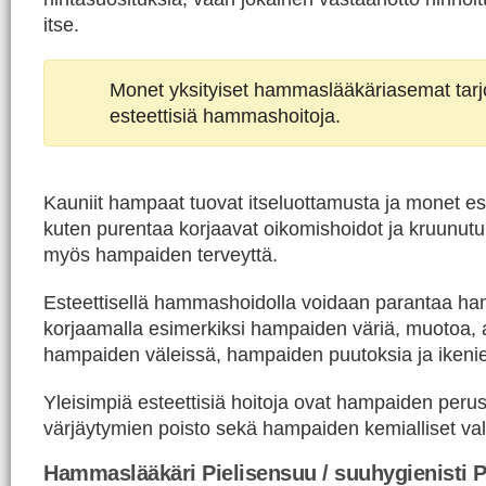
itse.
Monet yksityiset hammaslääkäriasemat tar
esteettisiä hammashoitoja.
Kauniit hampaat tuovat itseluottamusta ja monet est
kuten purentaa korjaavat oikomishoidot ja kruunutu
myös hampaiden terveyttä.
Esteettisellä hammashoidolla voidaan parantaa h
korjaamalla esimerkiksi hampaiden väriä, muotoa, 
hampaiden väleissä, hampaiden puutoksia ja ikeni
Yleisimpiä esteettisiä hoitoja ovat hampaiden peru
värjäytymien poisto sekä hampaiden kemialliset val
Hammaslääkäri Pielisensuu / suuhygienisti P