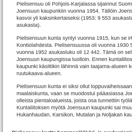
Pielisensuu oli Pohjois-Karjalassa sijainnut Suomen
Joensuun kaupunkiin vuonna 1954. Tällöin Joen
kasvoi yli kaksinkertaiseksi (1953: 9 553 asukast
asukasta).
Pielisensuun kunta syntyi vuonna 1915, kun se ir
Kontiolahdesta. Pielisensuussa oli vuonna 1930 
vuonna 1952 asukasluku oli 12 442. Tämä on se
Joensuun kaupungissa tuolloin. Ennen kuntaliito
kaupunki käsittikin lähinnä vain taajama-alueen k
ruutukaava-alueen.
Pielisensuun kunta ei siksi ollut loppuvaiheissaa
maalaiskunta, vaan se muodostui pääasiassa Jo
olleista pientaloalueista, joista osa tunnettiin työ
Kuntaliitoksen myötä Joensuun kaupunki sai m
Hukanhaudan, Karsikon, Mutalan ja Noljakan ka