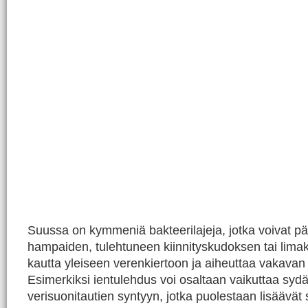
Suussa on kymmeniä bakteerilajeja, jotka voivat pä
hampaiden, tulehtuneen kiinnityskudoksen tai lim
kautta yleiseen verenkiertoon ja aiheuttaa vakavan
Esimerkiksi ientulehdus voi osaltaan vaikuttaa sydä
verisuonitautien syntyyn, jotka puolestaan lisäävät 