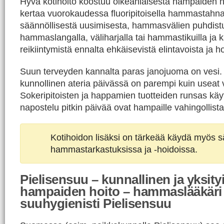
Hyvä kotihoito koostuu oikeanlaisesta hampaiden h
kertaa vuorokaudessa fluoripitoisella hammastahn
säännöllisestä uusimisesta, hammasvälien puhdist
hammaslangalla, väliharjalla tai hammastikuilla ja ka
reikiintymistä ennalta ehkäisevistä elintavoista ja h
Suun terveyden kannalta paras janojuoma on vesi
kunnollinen ateria päivässä on parempi kuin useat v
Sokeripitoisten ja happamien tuotteiden runsas kä
napostelu pitkin päivää ovat hampaille vahingollista
Kotihoidon lisäksi on tärkeää käydä myös sä
hammastarkastuksissa ja -hoidoissa.
Pielisensuu – kunnallinen ja yksity
hampaiden hoito – hammaslääkäri 
suuhygienisti Pielisensuu