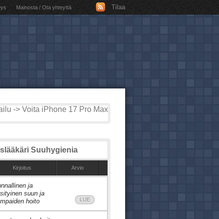
Tilaa
eys
Mainosta / Ota yhteyttä
ilu -> Voita iPhone 17 Pro Max
lääkäri Suuhygienia
Kirjoitus
Arvio
nnallinen ja
sityinen suun ja
LUE
mpaiden hoito