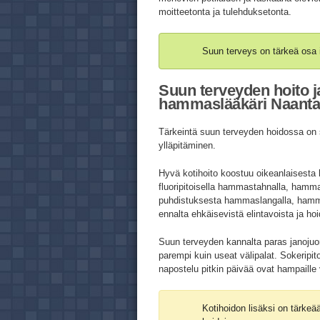
moitteetonta ja tulehduksetonta.
Suun terveys on tärkeä osa 
Suun terveyden hoito j
hammaslääkäri Naantal
Tärkeintä suun terveyden hoidossa on s
ylläpitäminen.
Hyvä kotihoito koostuu oikeanlaisest
fluoripitoisella hammastahnalla, hamm
puhdistuksesta hammaslangalla, hammasti
ennalta ehkäisevistä elintavoista ja ho
Suun terveyden kannalta paras janojuo
parempi kuin useat välipalat. Sokeripi
napostelu pitkin päivää ovat hampaille 
Kotihoidon lisäksi on tärke