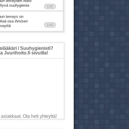
un terveyden hoito
 hyvä suuhygienia
LUE
un terveys on
rkeä osa ihmisen
LUE
rveyttä
ääkäri / Suuhygienisti?
 Juurihoito.fi sivuilla!
asiakkaat. Ota heti yhteyttä!