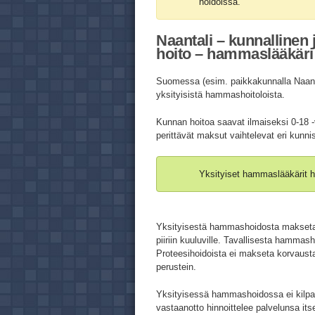
hoidoissa.
Naantali – kunnallinen
hoito – hammaslääkäri 
Suomessa (esim. paikkakunnalla Naanta
yksityisistä hammashoitoloista.
Kunnan hoitoa saavat ilmaiseksi 0-18 -
perittävät maksut vaihtelevat eri kunni
Yksityiset hammaslääkärit h
Yksityisestä hammashoidosta makse
piiriin kuuluville. Tavallisesta hamma
Proteesihoidoista ei makseta korvausta
perustein.
Yksityisessä hammashoidossa ei kilpail
vastaanotto hinnoittelee palvelunsa its