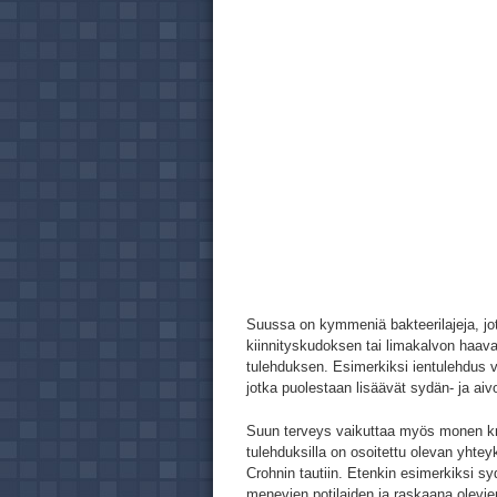
Suussa on kymmeniä bakteerilajeja, jot
kiinnityskudoksen tai limakalvon haav
tulehduksen. Esimerkiksi ientulehdus v
jotka puolestaan lisäävät sydän- ja aivo
Suun terveys vaikuttaa myös monen kro
tulehduksilla on osoitettu olevan yhte
Crohnin tautiin. Etenkin esimerkiksi sy
menevien potilaiden ja raskaana olevie