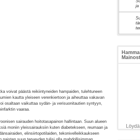
Su
2
ja
Su
3
tä
te
Hammasl
Mainosta
ka voivat päästä reikiintyneiden hampaiden, tulehtuneen
aumien kautta yleiseen verenkiertoon ja aiheuttaa vakavan
oi osaltaan vaikuttaa sydän- ja verisuonitautien syntyyn,
infarktin vaaraa.
onisen sairauden hoitotasapainon hallintaan. Suun alueen
Löydä 
yksiä moniin yleissairauksiin kuten diabetekseen, reumaan ja
dänsairaiden, elinsiirtopotilaiden, tekonivelleikkaukseen
n naisten suun terveyden tulisi olla mahdollisimman