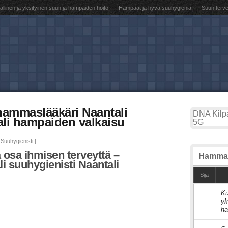
llinen ja yksityinen suun ja hampaiden hoito
Hampaat ja hyvä suuhygienia
Suun terv
 hammaslääkäri Naantali
DNA Kilpa
ali hampaiden valkaisu
5G
Suuhygienisti
|
 osa ihmisen terveyttä –
Hammas
 suuhygienisti Naantali
Sija
Ku
1
yk
ha