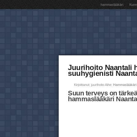
hammaslääkäri
Kunna
Juurihoito Naantali
suuhygienisti Naant
Kirjoittanut: juurihoito Aihe:
Hammaslääkäri 
Suun terveys on tärkeä
hammaslääkäri Naantali