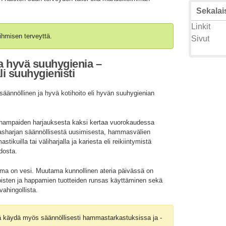
Sekalais
Linkit
ihmisen terveyttä.
Sivut
a hyvä suuhygienia –
i suuhygienisti
äännöllinen ja hyvä kotihoito eli hyvän suuhygienian
a hampaiden harjauksesta kaksi kertaa vuorokaudessa
asharjan säännöllisestä uusimisesta, hammasvälien
kuilla tai väliharjalla ja kariesta eli reikiintymistä
idosta.
ma on vesi. Muutama kunnollinen ateria päivässä on
toisten ja happamien tuotteiden runsas käyttäminen sekä
vahingollista.
ää käydä myös säännöllisesti hammastarkastuksissa ja -