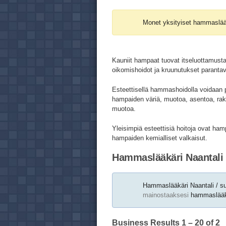
Monet yksityiset hammaslää
Kauniit hampaat tuovat itseluottamusta
oikomishoidot ja kruunutukset paranta
Esteettisellä hammashoidolla voidaan 
hampaiden väriä, muotoa, asentoa, rak
muotoa.
Yleisimpiä esteettisiä hoitoja ovat ha
hampaiden kemialliset valkaisut.
Hammaslääkäri Naantali /
Hammaslääkäri Naantali / su
mainostaaksesi
hammaslääkär
Business Results
1 – 20
of 2