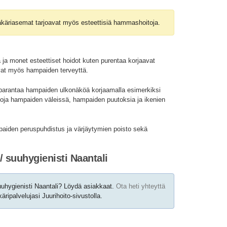
käriasemat tarjoavat myös esteettisiä hammashoitoja.
 ja monet esteettiset hoidot kuten purentaa korjaavat
vat myös hampaiden terveyttä.
parantaa hampaiden ulkonäköä korjaamalla esimerkiksi
oja hampaiden väleissä, hampaiden puutoksia ja ikenien
mpaiden peruspuhdistus ja värjäytymien poisto sekä
 suuhygienisti Naantali
uhygienisti Naantali? Löydä asiakkaat.
Ota heti yhteyttä
ipalvelujasi Juurihoito-sivustolla.