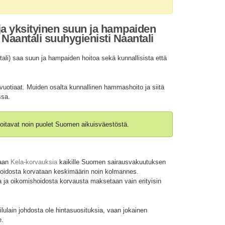
 ja yksityinen suun ja hampaiden
Naantali suuhygienisti Naantali
li) saa suun ja hampaiden hoitoa sekä kunnallisista että
vuotiaat. Muiden osalta kunnallinen hammashoito ja siitä
ssa.
oitavat noin puolet Suomen aikuisväestöstä.
taan
Kela-korvauksia
kaikille Suomen sairausvakuutuksen
shoidosta korvataan keskimäärin noin kolmannes.
 ja oikomishoidosta korvausta maksetaan vain erityisin
ulain johdosta ole hintasuosituksia, vaan jokainen
e.