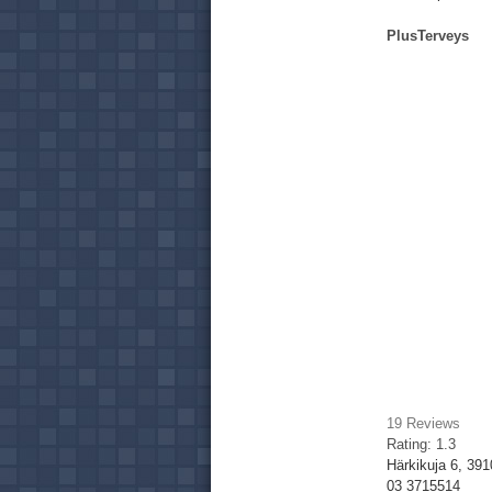
PlusTerveys
19
Reviews
Rating:
1.3
Härkikuja 6, 39
03 3715514