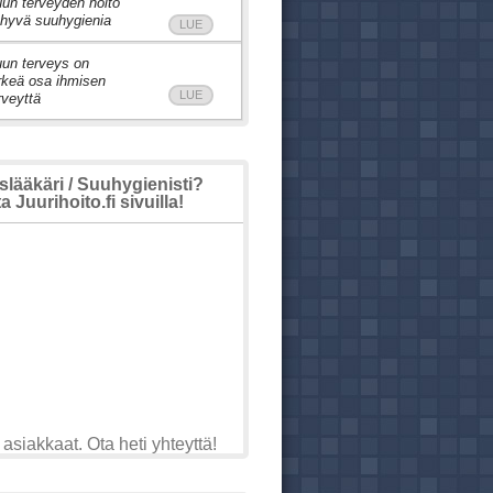
un terveyden hoito
 hyvä suuhygienia
LUE
un terveys on
rkeä osa ihmisen
LUE
rveyttä
ääkäri / Suuhygienisti?
 Juurihoito.fi sivuilla!
asiakkaat. Ota heti yhteyttä!