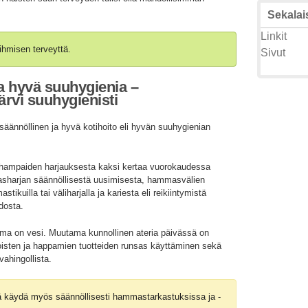
Sekalais
Linkit
ihmisen terveyttä.
Sivut
a hyvä suuhygienia –
rvi suuhygienisti
äännöllinen ja hyvä kotihoito eli hyvän suuhygienian
a hampaiden harjauksesta kaksi kertaa vuorokaudessa
asharjan säännöllisestä uusimisesta, hammasvälien
kuilla tai väliharjalla ja kariesta eli reikiintymistä
idosta.
ma on vesi. Muutama kunnollinen ateria päivässä on
toisten ja happamien tuotteiden runsas käyttäminen sekä
vahingollista.
ää käydä myös säännöllisesti hammastarkastuksissa ja -