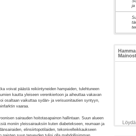
Su
2
ja
Su
3
tä
te
Hammasl
Mainosta
ka voivat päästä reikiintyneiden hampaiden, tulehtuneen
aumien kautta yleiseen verenkiertoon ja aiheuttaa vakavan
oi osaltaan vaikuttaa sydän- ja verisuonitautien syntyyn,
infarktin vaaraa.
onisen sairauden hoitotasapainon hallintaan. Suun alueen
Löydä 
yksiä moniin yleissairauksiin kuten diabetekseen, reumaan ja
dänsairaiden, elinsiirtopotilaiden, tekonivelleikkaukseen
n naisten suun terveyden tulisi olla mahdollisimman