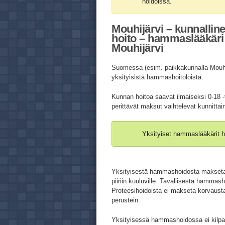
hoidoissa.
Mouhijärvi – kunnallin
hoito – hammaslääkäri 
Mouhijärvi
Suomessa (esim. paikkakunnalla Mouhij
yksityisistä hammashoitoloista.
Kunnan hoitoa saavat ilmaiseksi 0-18 -
perittävät maksut vaihtelevat kunnittai
Yksityiset hammaslääkärit h
Yksityisestä hammashoidosta makse
piiriin kuuluville. Tavallisesta hamma
Proteesihoidoista ei makseta korvausta
perustein.
Yksityisessä hammashoidossa ei kilpail