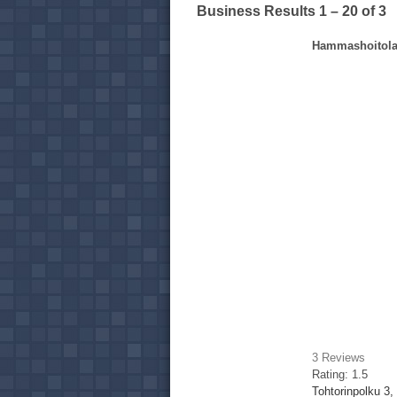
Business Results
1 – 20
of 3
Hammashoitol
3
Reviews
Rating:
1.5
Tohtorinpolku 