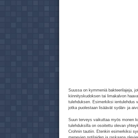
Suussa on kymmeniä bakteerilajeja, jot
kiinnityskudoksen tai limakalvon haav
tulehduksen. Esimerkiksi ientulehdus v
jotka puolestaan lisäävät sydän- ja aivo
Suun terveys vaikuttaa myös monen kro
tulehduksilla on osoitettu olevan yhte
Crohnin tautiin. Etenkin esimerkiksi sy
menevien potilaiden ja raskaana olevie