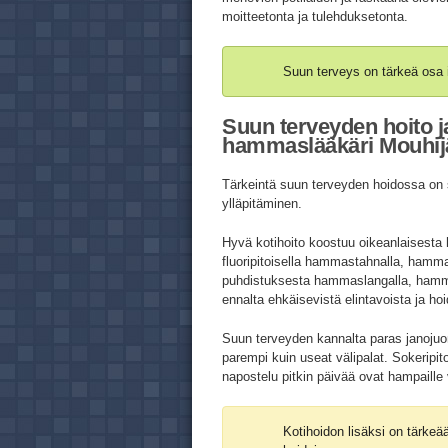
moitteetonta ja tulehduksetonta.
Suun terveys on tärkeä osa 
Suun terveyden hoito j
hammaslääkäri Mouhijä
Tärkeintä suun terveyden hoidossa on s
ylläpitäminen.
Hyvä kotihoito koostuu oikeanlaisest
fluoripitoisella hammastahnalla, hamm
puhdistuksesta hammaslangalla, hammasti
ennalta ehkäisevistä elintavoista ja ho
Suun terveyden kannalta paras janojuo
parempi kuin useat välipalat. Sokeripi
napostelu pitkin päivää ovat hampaille 
Kotihoidon lisäksi on tärke