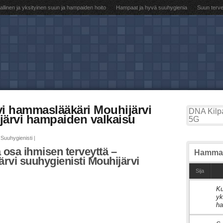
llinen ja yksityinen suun ja hampaiden hoito
Hampaat ja hyvä suuhygienia
Suun terv
vi hammaslääkäri Mouhijärvi
DNA Kilpa
järvi hampaiden valkaisu
5G
Suuhygienisti
|
 osa ihmisen terveyttä –
Hammas
rvi suuhygienisti Mouhijärvi
Sija
Ku
1
yk
ha