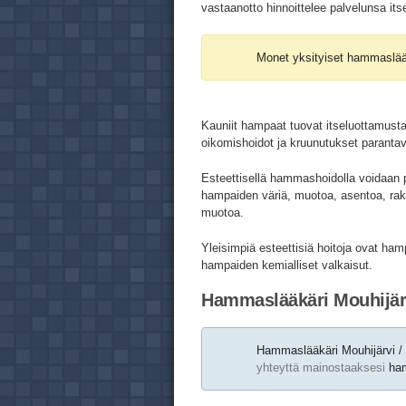
vastaanotto hinnoittelee palvelunsa its
Monet yksityiset hammaslää
Kauniit hampaat tuovat itseluottamusta
oikomishoidot ja kruunutukset paranta
Esteettisellä hammashoidolla voidaan 
hampaiden väriä, muotoa, asentoa, rak
muotoa.
Yleisimpiä esteettisiä hoitoja ovat ha
hampaiden kemialliset valkaisut.
Hammaslääkäri Mouhijärv
Hammaslääkäri Mouhijärvi / 
yhteyttä mainostaaksesi
ham