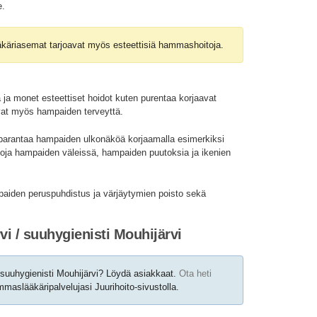
e.
käriasemat tarjoavat myös esteettisiä hammashoitoja.
 ja monet esteettiset hoidot kuten purentaa korjaavat
vat myös hampaiden terveyttä.
parantaa hampaiden ulkonäköä korjaamalla esimerkiksi
oja hampaiden väleissä, hampaiden puutoksia ja ikenien
mpaiden peruspuhdistus ja värjäytymien poisto sekä
i / suuhygienisti Mouhijärvi
suuhygienisti Mouhijärvi? Löydä asiakkaat.
Ota heti
maslääkäripalvelujasi Juurihoito-sivustolla.