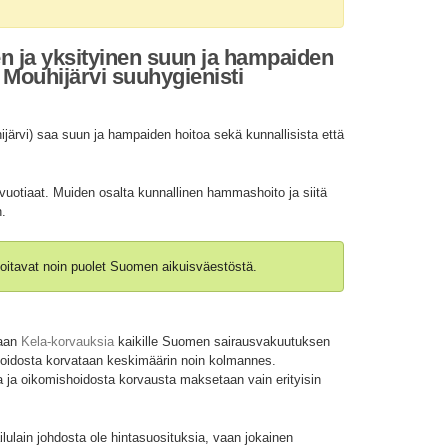
en ja yksityinen suun ja hampaiden
Mouhijärvi suuhygienisti
ärvi) saa suun ja hampaiden hoitoa sekä kunnallisista että
vuotiaat. Muiden osalta kunnallinen hammashoito ja siitä
n.
oitavat noin puolet Suomen aikuisväestöstä.
taan
Kela-korvauksia
kaikille Suomen sairausvakuutuksen
shoidosta korvataan keskimäärin noin kolmannes.
 ja oikomishoidosta korvausta maksetaan vain erityisin
ulain johdosta ole hintasuosituksia, vaan jokainen