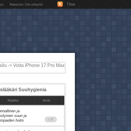
Tilaa
eys
Mainosta / Ota yhteyttä
ilu -> Voita iPhone 17 Pro Max
lääkäri Suuhygienia
Kirjoitus
Arvio
nnallinen ja
sityinen suun ja
LUE
mpaiden hoito