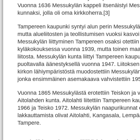
Vuonna 1636 Messukylän kappeli itsenäistyi Mess
kunnaksi, jolla oli oma kirkkoherra.[3]
Tampereen kaupunki syntyi alun perin Messukylä
mutta alueliitosten ja teollistumisen vuoksi kasvoi
Messukylän liittyminen Tampereen osaksi otettiin 
kyläkokouksessa vuonna 1939, mutta toinen maa
liitosta. Messukylän kunta liittyi Tampereen kau
puoltavalla äänestyksellä vuonna 1947. Liitokse
kirkon lähiympäristöstä muodostettiin Messukylä
jonka ensimmäinen asemakaava vahvistettiin 1950
Vuonna 1865 Messukylästä erotettiin Teiskon ja
Aitolahden kunta. Aitolahti liitettiin Tampereen k
1966 ja Teisko 1972. Messukylän naapurikunnat
lakkauttamista olivat Aitolahti, Kangasala, Lempää
Tampere.