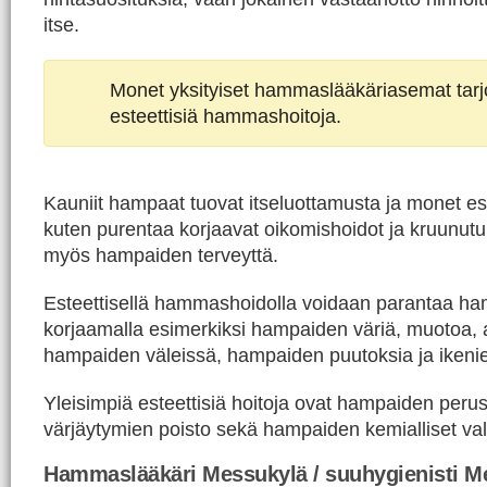
itse.
Monet yksityiset hammaslääkäriasemat tar
esteettisiä hammashoitoja.
Kauniit hampaat tuovat itseluottamusta ja monet est
kuten purentaa korjaavat oikomishoidot ja kruunutu
myös hampaiden terveyttä.
Esteettisellä hammashoidolla voidaan parantaa h
korjaamalla esimerkiksi hampaiden väriä, muotoa, 
hampaiden väleissä, hampaiden puutoksia ja ikeni
Yleisimpiä esteettisiä hoitoja ovat hampaiden peru
värjäytymien poisto sekä hampaiden kemialliset val
Hammaslääkäri Messukylä / suuhygienisti M