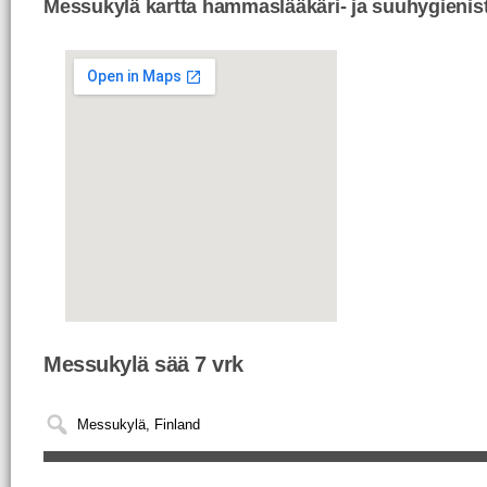
Messukylä kartta hammaslääkäri- ja suuhygienist
Messukylä sää 7 vrk