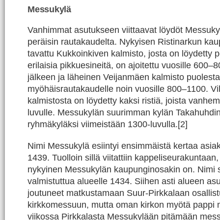
Messukylä
Vanhimmat asutukseen viittaavat löydöt Messukyl
peräisin rautakaudelta. Nykyisen Ristinarkun ka
tavattu Kukkoinkiven kalmisto, josta on löydetty p
erilaisia pikkuesineitä, on ajoitettu vuosille 600–
jälkeen ja läheinen Veijanmäen kalmisto puolest
myöhäisrautakaudelle noin vuosille 800–1100. Vi
kalmistosta on löydetty kaksi ristiä, joista vanhem
luvulle. Messukylän suurimman kylän Takahuhdi
ryhmäkyläksi viimeistään 1300-luvulla.[2]
Nimi Messukylä esiintyi ensimmäistä kertaa asiak
1439. Tuolloin sillä viitattiin kappeliseurakuntaan,
nykyinen Messukylän kaupunginosakin on. Nimi s
valmistuttua alueelle 1434. Siihen asti alueen asu
joutuneet matkustamaan Suur-Pirkkalaan osallis
kirkkomessuun, mutta oman kirkon myötä pappi m
viikossa Pirkkalasta Messukylään pitämään mess