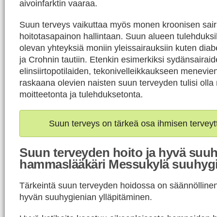
aivoinfarktin vaaraa.
Suun terveys vaikuttaa myös monen kroonisen sai
hoitotasapainon hallintaan. Suun alueen tulehduksil
olevan yhteyksiä moniin yleissairauksiin kuten di
ja Crohnin tautiin. Etenkin esimerkiksi sydänsairaid
elinsiirtopotilaiden, tekonivelleikkaukseen menevien
raskaana olevien naisten suun terveyden tulisi oll
moitteetonta ja tulehduksetonta.
Suun terveys on tärkeä osa ihmisen terveyt
Suun terveyden hoito ja hyvä suuh
hammaslääkäri Messukylä suuhygi
Tärkeintä suun terveyden hoidossa on säännöllinen j
hyvän suuhygienian ylläpitäminen.