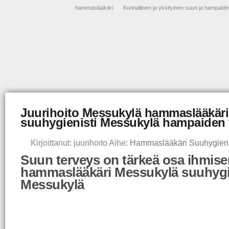
hammaslääkäri
Kunnallinen ja yksityinen suun ja hampaide
Juurihoito Messukylä hammaslääkär
suuhygienisti Messukylä hampaiden 
Kirjoittanut: juurihoito Aihe:
Hammaslääkäri Suuhygieni
Suun terveys on tärkeä osa ihmisen
hammaslääkäri Messukylä suuhygi
Messukylä