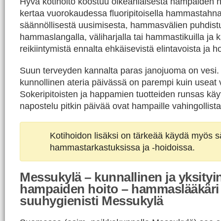
Hyvä kotihoito koostuu oikeanlaisesta hampaiden h
kertaa vuorokaudessa fluoripitoisella hammastahn
säännöllisestä uusimisesta, hammasvälien puhdist
hammaslangalla, väliharjalla tai hammastikuilla ja ka
reikiintymistä ennalta ehkäisevistä elintavoista ja h
Suun terveyden kannalta paras janojuoma on vesi
kunnollinen ateria päivässä on parempi kuin useat v
Sokeripitoisten ja happamien tuotteiden runsas kä
napostelu pitkin päivää ovat hampaille vahingollista
Kotihoidon lisäksi on tärkeää käydä myös sä
hammastarkastuksissa ja -hoidoissa.
Messukylä – kunnallinen ja yksityi
hampaiden hoito – hammaslääkäri
suuhygienisti Messukylä