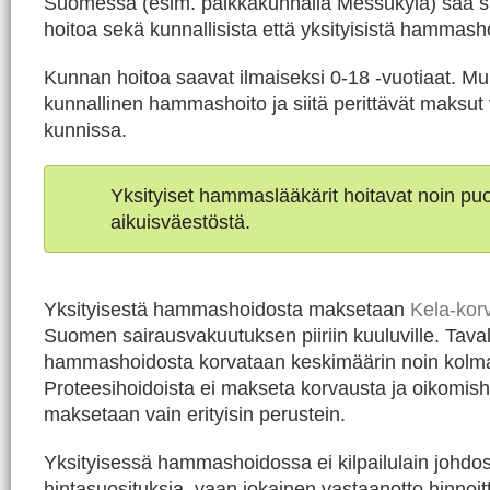
Suomessa (esim. paikkakunnalla Messukylä) saa 
hoitoa sekä kunnallisista että yksityisistä hammasho
Kunnan hoitoa saavat ilmaiseksi 0-18 -vuotiaat. Mu
kunnallinen hammashoito ja siitä perittävät maksut 
kunnissa.
Yksityiset hammaslääkärit hoitavat noin p
aikuisväestöstä.
Yksityisestä hammashoidosta maksetaan
Kela-kor
Suomen sairausvakuutuksen piiriin kuuluville. Taval
hammashoidosta korvataan keskimäärin noin kolm
Proteesihoidoista ei makseta korvausta ja oikomish
maksetaan vain erityisin perustein.
Yksityisessä hammashoidossa ei kilpailulain johdos
hintasuosituksia, vaan jokainen vastaanotto hinnoit