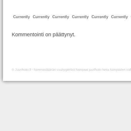
Currently
Currently
Currently
Currently
Currently
Currently
Kommentointi on päättynyt.
©
Juurihoito.fi
- hammaslääkäri suuhygienisti hampaat juurihoito hinta hampaiden