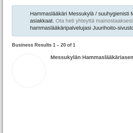
Hammaslääkäri Messukylä / suuhygienisti
asiakkaat.
Ota heti yhteyttä mainostaaksesi
hammaslääkäripalvelujasi Juurihoito-sivusto
Business Results
1 – 20
of 1
Messukylän Hammaslääkäriase