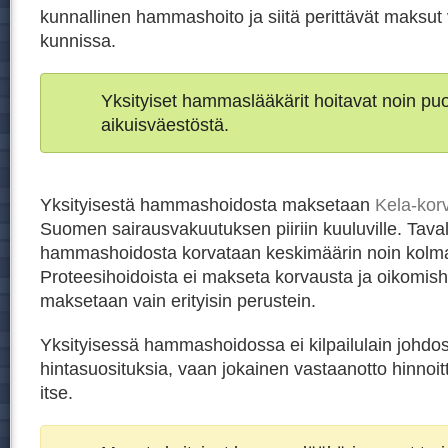
kunnallinen hammashoito ja siitä perittävät maksut 
kunnissa.
Yksityiset hammaslääkärit hoitavat noin p
aikuisväestöstä.
Yksityisestä hammashoidosta maksetaan
Kela-kor
Suomen sairausvakuutuksen piiriin kuuluville. Taval
hammashoidosta korvataan keskimäärin noin kolm
Proteesihoidoista ei makseta korvausta ja oikomish
maksetaan vain erityisin perustein.
Yksityisessä hammashoidossa ei kilpailulain johdos
hintasuosituksia, vaan jokainen vastaanotto hinnoit
itse.