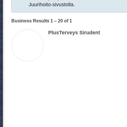
Juurihoito-sivustolla.
Business Results
1 – 20
of 1
PlusTerveys Sirudent