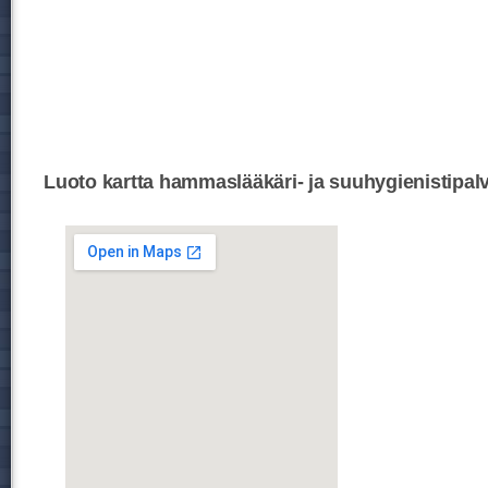
Luoto kartta hammaslääkäri- ja suuhygienistipalv