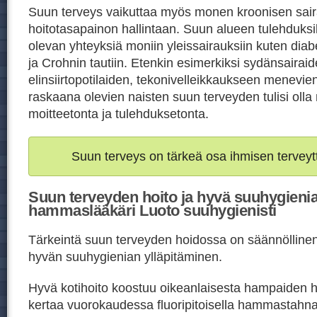
Suun terveys vaikuttaa myös monen kroonisen sai
hoitotasapainon hallintaan. Suun alueen tulehduksil
olevan yhteyksiä moniin yleissairauksiin kuten di
ja Crohnin tautiin. Etenkin esimerkiksi sydänsairaid
elinsiirtopotilaiden, tekonivelleikkaukseen menevien
raskaana olevien naisten suun terveyden tulisi oll
moitteetonta ja tulehduksetonta.
Suun terveys on tärkeä osa ihmisen terveyt
Suun terveyden hoito ja hyvä suuhygienia
hammaslääkäri Luoto suuhygienisti
Tärkeintä suun terveyden hoidossa on säännöllinen j
hyvän suuhygienian ylläpitäminen.
Hyvä kotihoito koostuu oikeanlaisesta hampaiden h
kertaa vuorokaudessa fluoripitoisella hammastahn