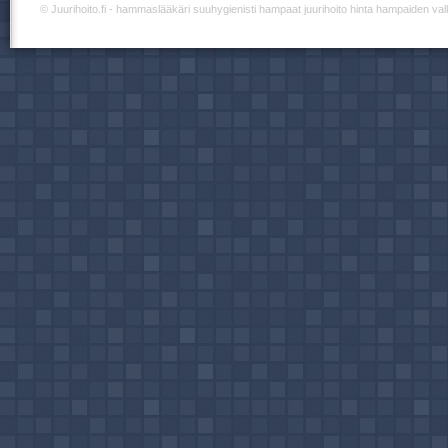
©
Juurihoito.fi
- hammaslääkäri suuhygienisti hampaat juurihoito hinta hampaiden