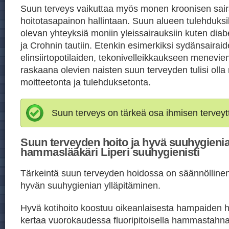
Suun terveys vaikuttaa myös monen kroonisen sai
hoitotasapainon hallintaan. Suun alueen tulehduksil
olevan yhteyksiä moniin yleissairauksiin kuten di
ja Crohnin tautiin. Etenkin esimerkiksi sydänsairaid
elinsiirtopotilaiden, tekonivelleikkaukseen menevien
raskaana olevien naisten suun terveyden tulisi oll
moitteetonta ja tulehduksetonta.
Suun terveys on tärkeä osa ihmisen terveyt
Suun terveyden hoito ja hyvä suuhygienia
hammaslääkäri Liperi suuhygienisti
Tärkeintä suun terveyden hoidossa on säännöllinen j
hyvän suuhygienian ylläpitäminen.
Hyvä kotihoito koostuu oikeanlaisesta hampaiden h
kertaa vuorokaudessa fluoripitoisella hammastahn