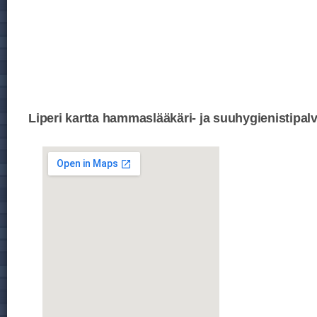
Liperi kartta hammaslääkäri- ja suuhygienistipalv