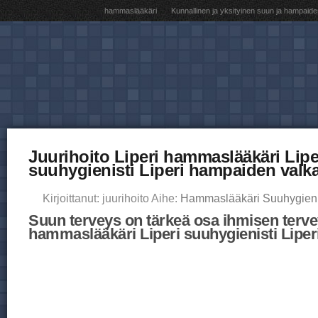
hammaslääkäri
Kunnallinen ja yksityinen suun ja hampaide
Juurihoito Liperi hammaslääkäri Lipe
suuhygienisti Liperi hampaiden valk
Kirjoittanut: juurihoito Aihe:
Hammaslääkäri Suuhygieni
Suun terveys on tärkeä osa ihmisen terve
hammaslääkäri Liperi suuhygienisti Liper