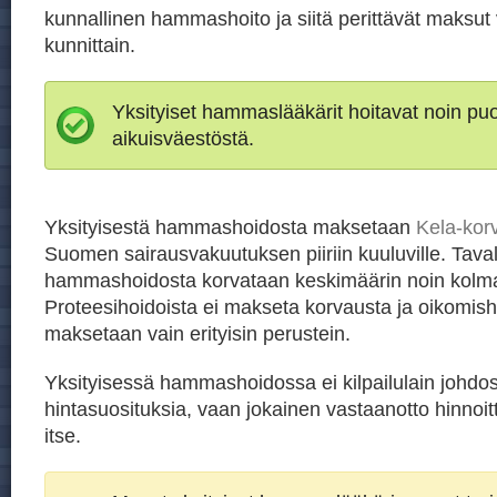
kunnallinen hammashoito ja siitä perittävät maksut 
kunnittain.
Yksityiset hammaslääkärit hoitavat noin p
aikuisväestöstä.
Yksityisestä hammashoidosta maksetaan
Kela-kor
Suomen sairausvakuutuksen piiriin kuuluville. Taval
hammashoidosta korvataan keskimäärin noin kolm
Proteesihoidoista ei makseta korvausta ja oikomish
maksetaan vain erityisin perustein.
Yksityisessä hammashoidossa ei kilpailulain johdos
hintasuosituksia, vaan jokainen vastaanotto hinnoit
itse.