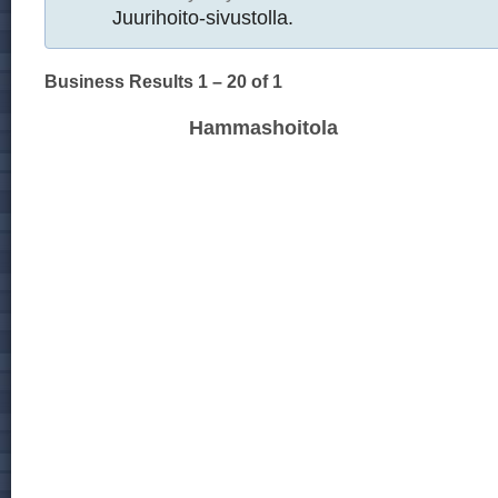
Juurihoito-sivustolla.
Business Results
1 – 20
of 1
Hammashoitola