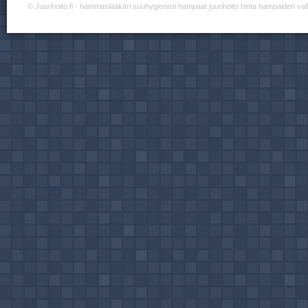
©
Juurihoito.fi
- hammaslääkäri suuhygienisti hampaat juurihoito hinta hampaiden