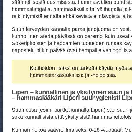
säännöllisestä uusimisesta, hammasvälien puhdist
hammaslangalla, hammastikuilla tai väliharjalla ja ka
reikiintymistä ennalta ehkäisevistä elintavoista ja h
Suun terveyden kannalta paras janojuoma on vesi
kunnollinen ateria päivässä on parempi kuin useat v
Sokeripitoisten ja happamien tuotteiden runsas kä
napostelu pitkin päivää ovat hampaille vahingollista
Kotihoidon lisäksi on tärkeää käydä myös sä
hammastarkastuksissa ja -hoidoissa.
Liperi – kunnallinen ja yksityinen suun j
– hammaslääkäri Liperi suuhygienisti Lip
Suomessa (esim. paikkakunnalla Liperi) saa suun 
sekä kunnallisista että yksityisistä hammashoitolois
Kunnan hoitoa saavat ilmaiseksi 0-18 -vuotiaat. Mu