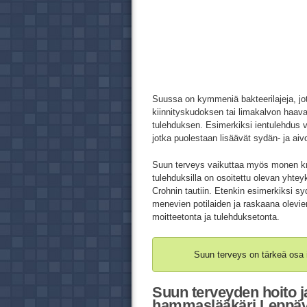
Suussa on kymmeniä bakteerilajeja, jot
kiinnityskudoksen tai limakalvon haav
tulehduksen. Esimerkiksi ientulehdus v
jotka puolestaan lisäävät sydän- ja aivo
Suun terveys vaikuttaa myös monen kro
tulehduksilla on osoitettu olevan yhte
Crohnin tautiin. Etenkin esimerkiksi sy
menevien potilaiden ja raskaana olevie
moitteetonta ja tulehduksetonta.
Suun terveys on tärkeä osa 
Suun terveyden hoito j
hammaslääkäri Leppävi