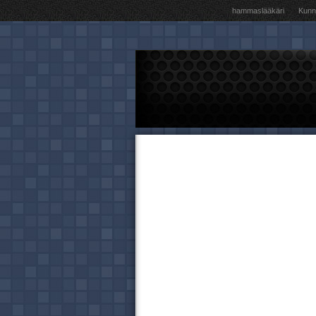
hammaslääkäri
Kunna