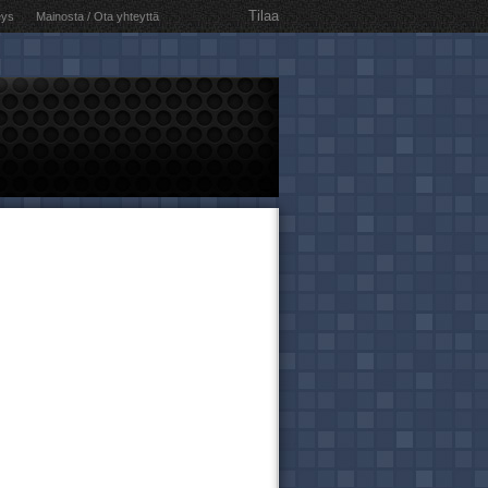
Tilaa
eys
Mainosta / Ota yhteyttä