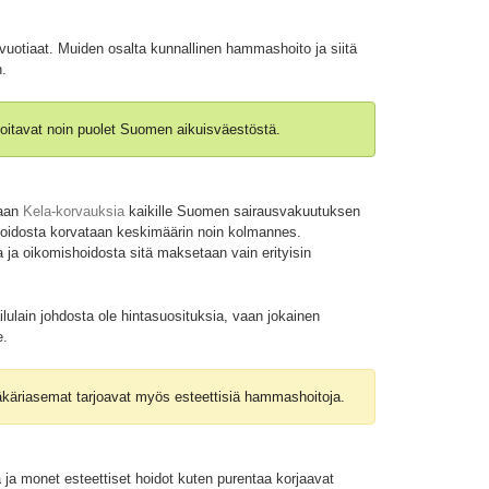
vuotiaat. Muiden osalta kunnallinen hammashoito ja siitä
n.
oitavat noin puolet Suomen aikuisväestöstä.
taan
Kela-korvauksia
kaikille Suomen sairausvakuutuksen
shoidosta korvataan keskimäärin noin kolmannes.
 ja oikomishoidosta sitä maksetaan vain erityisin
ulain johdosta ole hintasuosituksia, vaan jokainen
e.
käriasemat tarjoavat myös esteettisiä hammashoitoja.
 ja monet esteettiset hoidot kuten purentaa korjaavat