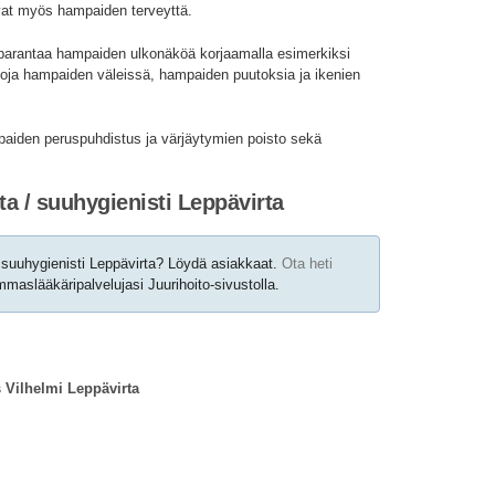
vat myös hampaiden terveyttä.
parantaa hampaiden ulkonäköä korjaamalla esimerkiksi
oja hampaiden väleissä, hampaiden puutoksia ja ikenien
mpaiden peruspuhdistus ja värjäytymien poisto sekä
a / suuhygienisti Leppävirta
suuhygienisti Leppävirta? Löydä asiakkaat.
Ota heti
maslääkäripalvelujasi Juurihoito-sivustolla.
Vilhelmi Leppävirta