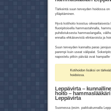
Tärkeintä suun terveyden hoidossa on s
ylläpitäminen.
Hyvä kotihoito koostuu oikeanlaisest
fluoripitoisella hammastahnalla, hamm
puhdistuksesta hammaslangalla, väliharj
ennalta ehkäisevistä elintavoista ja ho
Suun terveyden kannalta paras janojuo
parempi kuin useat välipalat. Sokeripi
napostelu pitkin päivää ovat hampaille 
Kotihoidon lisäksi on tärke
hoidoissa.
Leppävirta – kunnallin
hoito – hammaslääkäri 
Leppävirta
Suomessa (esim. paikkakunnalla Leppäv