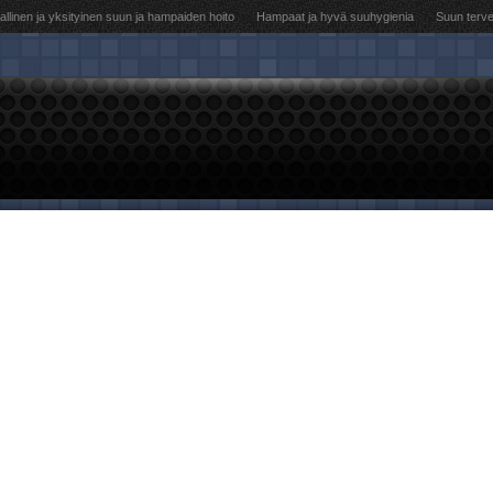
llinen ja yksityinen suun ja hampaiden hoito
Hampaat ja hyvä suuhygienia
Suun terv