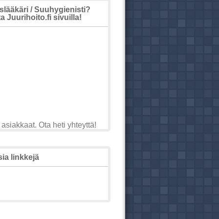
ääkäri / Suuhygienisti?
 Juurihoito.fi sivuilla!
asiakkaat. Ota heti yhteyttä!
ia linkkejä