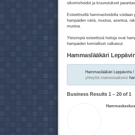
oikomishoidot ja kruunutukset paranta
Esteettisellä hammashoidolla voidaan 
hampaiden väriä, muotoa, asentoa, rak
muotoa.
Yleisimpiä esteettisiä hoitoja ovat ha
hampaiden kemialliset valkaisut.
Hammaslääkäri Leppävirt
Hammaslääkäri Leppävirta / 
yhteyttä mainostaaksesi
ham
Business Results
1 – 20
of 1
Hammaskeskus 