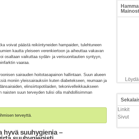
Hammasl
Mainosta
ka voivat päästä reikiintyneiden hampaiden, tulehtuneen
aumien kautta yleiseen verenkiertoon ja aiheuttaa vakavan
oi osaltaan vaikuttaa sydän- ja verisuonitautien syntyyn,
infarktin vaaraa.
onisen sairauden hoitotasapainon hallintaan. Suun alueen
Löydä 
yksiä moniin yleissairauksiin kuten diabetekseen, reumaan ja
dänsairaiden, elinsiirtopotilaiden, tekonivelleikkaukseen
n naisten suun terveyden tulisi olla mahdollisimman
Sekalais
Linkit
ihmisen terveyttä.
Sivut
a hyvä suuhygienia –
rta suuhygienisti