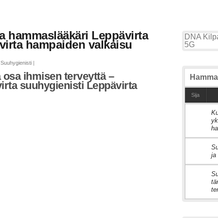
ta hammaslääkäri Leppävirta
DNA Kilpa
virta hampaiden valkaisu
5G
Suuhygienisti
|
 osa ihmisen terveyttä –
Hammas
rta suuhygienisti Leppävirta
Sija
Ku
1
yk
ha
Su
2
ja
Su
3
tä
te