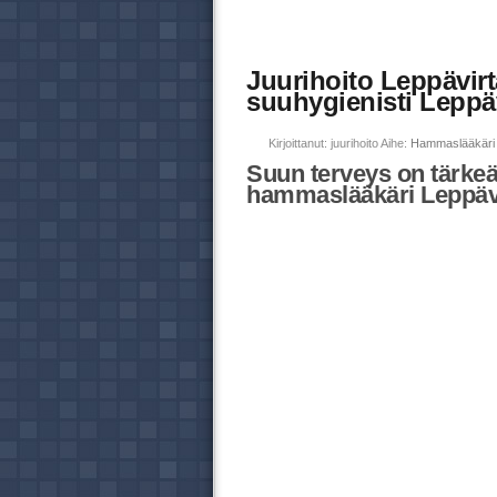
Juurihoito Leppävir
suuhygienisti Leppä
Kirjoittanut: juurihoito Aihe:
Hammaslääkäri 
Suun terveys on tärkeä
hammaslääkäri Leppävi