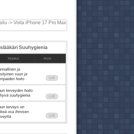
ilu -> Voita iPhone 17 Pro Max
lääkäri Suuhygienia
Kirjoitus
Arvio
nnallinen ja
sityinen suun ja
LUE
mpaiden hoito
un terveyden hoito
 hyvä suuhygienia
LUE
un terveys on
rkeä osa ihmisen
LUE
rveyttä