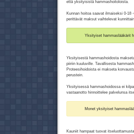
että yksityisistä hammashoitoloista.
Kunnan hoitoa saavat ilmaiseksi 0-18 -
perittävät maksut vaihtelevat kunnittai
Yksityiset hammaslääkärit h
Yksityisestä hammashoidosta makse
piiriin kuuluville. Tavallisesta hamma
Proteesihoidoista ei makseta korvausta
perustein.
Yksityisessä hammashoidossa ei kilpail
vastaanotto hinnoittelee palvelunsa its
Monet yksityiset hammaslää
Kauniit hampaat tuovat itseluottamusta