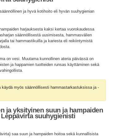
äännöllinen ja hyvä kotihoito eli hyvän suuhygienian
a hampaiden harjauksesta kaksi kertaa vuorokaudessa
asharjan säännöllisestä uusimisesta, hammasvälien
alla tai hammastikuilla ja kariesta eli reikiintymistä
idosta.
ma on vesi. Muutama kunnollinen ateria päivässä on
toisten ja happamien tuotteiden runsas käyttäminen sekä
vahingollista.
ää käydä myös säännöllisesti hammastarkastuksissa ja -
en ja yksityinen suun ja hampaiden
Leppävirta suuhygienisti
irta) saa suun ja hampaiden hoitoa sekä kunnallisista