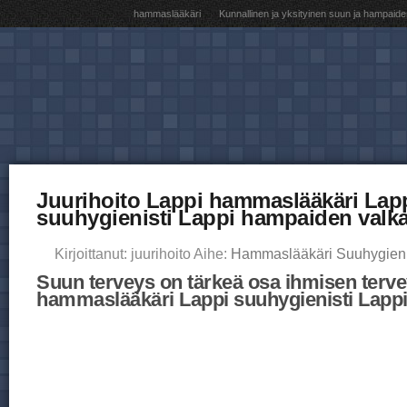
hammaslääkäri
Kunnallinen ja yksityinen suun ja hampaide
Juurihoito Lappi hammaslääkäri Lap
suuhygienisti Lappi hampaiden valk
Kirjoittanut: juurihoito Aihe:
Hammaslääkäri Suuhygieni
Suun terveys on tärkeä osa ihmisen terve
hammaslääkäri Lappi suuhygienisti Lapp