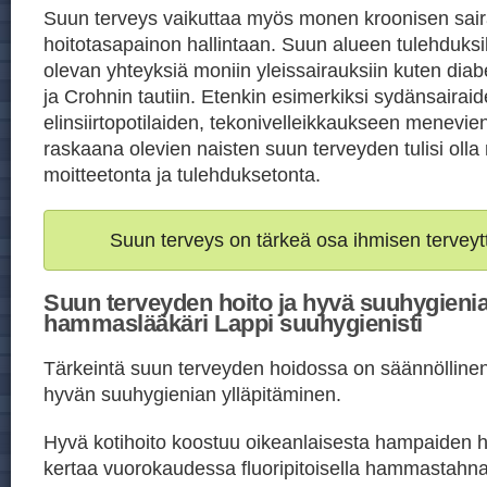
Suun terveys vaikuttaa myös monen kroonisen sai
hoitotasapainon hallintaan. Suun alueen tulehduksil
olevan yhteyksiä moniin yleissairauksiin kuten di
ja Crohnin tautiin. Etenkin esimerkiksi sydänsairaid
elinsiirtopotilaiden, tekonivelleikkaukseen menevien
raskaana olevien naisten suun terveyden tulisi oll
moitteetonta ja tulehduksetonta.
Suun terveys on tärkeä osa ihmisen terveyt
Suun terveyden hoito ja hyvä suuhygienia
hammaslääkäri Lappi suuhygienisti
Tärkeintä suun terveyden hoidossa on säännöllinen j
hyvän suuhygienian ylläpitäminen.
Hyvä kotihoito koostuu oikeanlaisesta hampaiden h
kertaa vuorokaudessa fluoripitoisella hammastahn