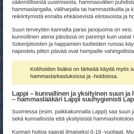
säännöllisestä uusimisesta, hammasvälien puhdist
hammaslangalla, väliharjalla tai hammastikuilla ja ka
reikiintymistä ennalta ehkäisevistä elintavoista ja h
Suun terveyden kannalta paras janojuoma on vesi
kunnollinen ateria päivässä on parempi kuin useat v
Sokeripitoisten ja happamien tuotteiden runsas kä
napostelu pitkin päivää ovat hampaille vahingollista
Kotihoidon lisäksi on tärkeää käydä myös sä
hammastarkastuksissa ja -hoidoissa.
Lappi – kunnallinen ja yksityinen suun ja
– hammaslääkäri Lappi suuhygienisti Lap
Suomessa (esim. paikkakunnalla Lappi) saa suun 
sekä kunnallisista että yksityisistä hammashoitolois
Kunnan hoitoa saavat ilmaiseksi 0-18 -vuotiaat. Mu