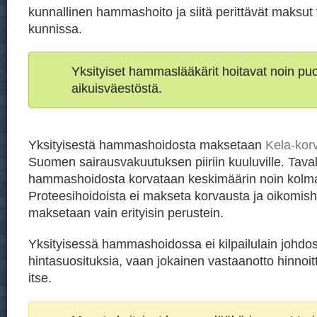
kunnallinen hammashoito ja siitä perittävät maksut 
kunnissa.
Yksityiset hammaslääkärit hoitavat noin p
aikuisväestöstä.
Yksityisestä hammashoidosta maksetaan
Kela-kor
Suomen sairausvakuutuksen piiriin kuuluville. Taval
hammashoidosta korvataan keskimäärin noin kolm
Proteesihoidoista ei makseta korvausta ja oikomish
maksetaan vain erityisin perustein.
Yksityisessä hammashoidossa ei kilpailulain johdos
hintasuosituksia, vaan jokainen vastaanotto hinnoit
itse.