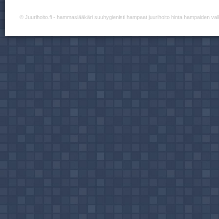
©
Juurihoito.fi
- hammaslääkäri suuhygienisti hampaat juurihoito hinta hampaiden