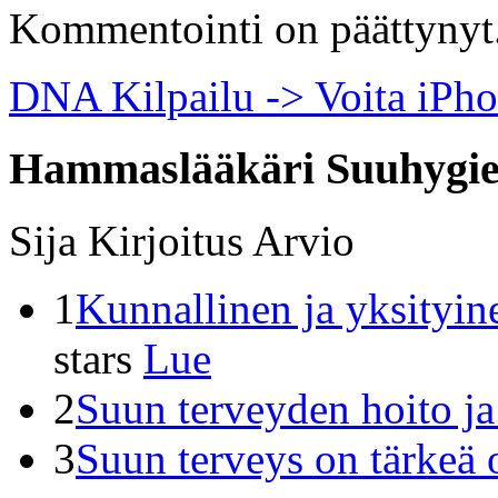
Kommentointi on päättynyt
DNA Kilpailu -> Voita iPh
Hammaslääkäri Suuhygie
Sija
Kirjoitus
Arvio
1
Kunnallinen ja yksityin
stars
Lue
2
Suun terveyden hoito j
3
Suun terveys on tärkeä 