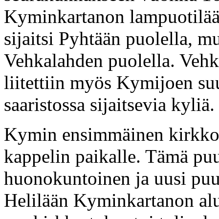
Kyminkartanon lampuotilääni
sijaitsi Pyhtään puolella, m
Vehkalahden puolella. Vehk
liitettiin myös Kymijoen suu
saaristossa sijaitsevia kyliä.
Kymin ensimmäinen kirkko 
kappelin paikalle. Tämä puu
huonokuntoinen ja uusi puuk
Helilään Kyminkartanon alue