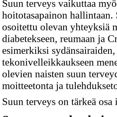
Suun terveys vaikuttaa my
hoitotasapainon hallintaan.
osoitettu olevan yhteyksiä 
diabetekseen, reumaan ja Cr
esimerkiksi sydänsairaiden, 
tekonivelleikkaukseen mene
olevien naisten suun tervey
moitteetonta ja tulehdukset
Suun terveys on tärkeä osa 