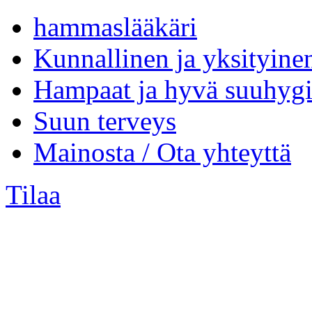
hammaslääkäri
Kunnallinen ja yksityine
Hampaat ja hyvä suuhygi
Suun terveys
Mainosta / Ota yhteyttä
Tilaa