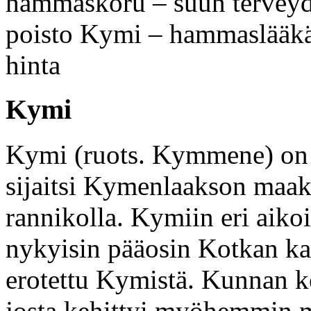
hammaskoru – suun terveyd
poisto Kymi – hammaslääkä
hinta
Kymi
Kymi (ruots. Kymmene) on 
sijaitsi Kymenlaakson maa
rannikolla. Kymiin eri aiko
nykyisin pääosin Kotkan ka
erotettu Kymistä. Kunnan ke
josta kehittyi myöhemmin 