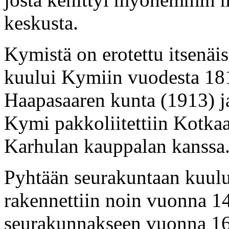
keskusta.
Kymistä on erotettu itsenäi
kuului Kymiin vuodesta 18
Haapasaaren kunta (1913) j
Kymi pakkoliitettiin Kotk
Karhulan kauppalan kanssa
Pyhtään seurakuntaan kuul
rakennettiin noin vuonna 1
seurakunnakseen vuonna 1642