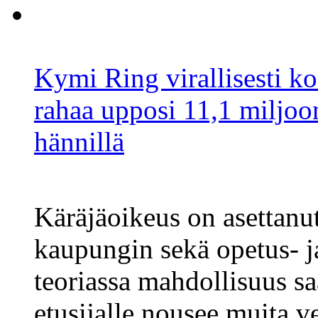
Kymi Ring virallisesti k
rahaa upposi 11,1 miljoon
hännillä
Käräjäoikeus on asettanu
kaupungin sekä opetus- j
teoriassa mahdollisuus sa
etusijalle nousee muita ve