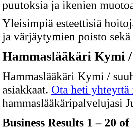
puutoksia ja ikenien muotoa
Yleisimpiä esteettisiä hoit
ja värjäytymien poisto sekä
Hammaslääkäri Kymi / 
Hammaslääkäri Kymi / suu
asiakkaat.
Ota heti yhteyttä
hammaslääkäripalvelujasi Ju
Business Results
1 – 20
of