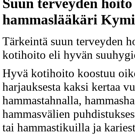
Suun terveyden hoito
hammaslääkäri Kymi 
Tärkeintä suun terveyden h
kotihoito eli hyvän suuhygi
Hyvä kotihoito koostuu oik
harjauksesta kaksi kertaa vu
hammastahnalla, hammasharj
hammasvälien puhdistuksest
tai hammastikuilla ja kariest