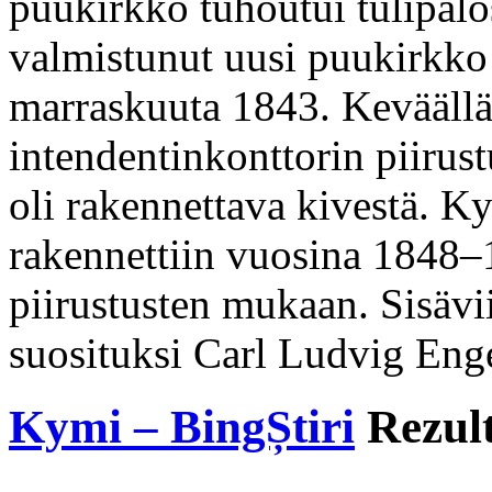
puukirkko tuhoutui tulipal
valmistunut uusi puukirkko
marraskuuta 1843. Keväällä
intendentinkonttorin piirus
oli rakennettava kivestä. 
rakennettiin vuosina 1848–
piirustusten mukaan. Sisäviis
suosituksi Carl Ludvig Enge
Kymi – BingȘtiri
Rezult