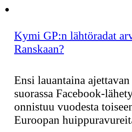
Kymi GP:n lähtöradat arv
Ranskaan?
Ensi lauantaina ajettavan
suorassa Facebook-lähet
onnistuu vuodesta toisee
Euroopan huippuravureit