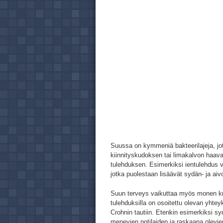
Suussa on kymmeniä bakteerilajeja, jot
kiinnityskudoksen tai limakalvon haav
tulehduksen. Esimerkiksi ientulehdus v
jotka puolestaan lisäävät sydän- ja aivo
Suun terveys vaikuttaa myös monen kro
tulehduksilla on osoitettu olevan yhte
Crohnin tautiin. Etenkin esimerkiksi sy
menevien potilaiden ja raskaana olevie