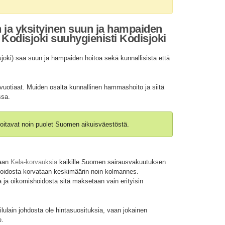
n ja yksityinen suun ja hampaiden
Kodisjoki suuhygienisti Kodisjoki
oki) saa suun ja hampaiden hoitoa sekä kunnallisista että
vuotiaat. Muiden osalta kunnallinen hammashoito ja siitä
ssa.
oitavat noin puolet Suomen aikuisväestöstä.
taan
Kela-korvauksia
kaikille Suomen sairausvakuutuksen
shoidosta korvataan keskimäärin noin kolmannes.
 ja oikomishoidosta sitä maksetaan vain erityisin
ulain johdosta ole hintasuosituksia, vaan jokainen
e.