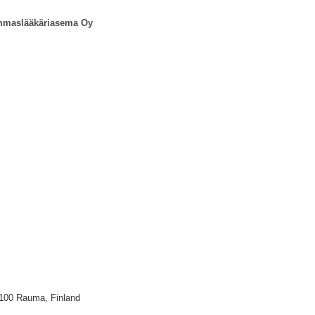
mmaslääkäriasema Oy
6100 Rauma, Finland