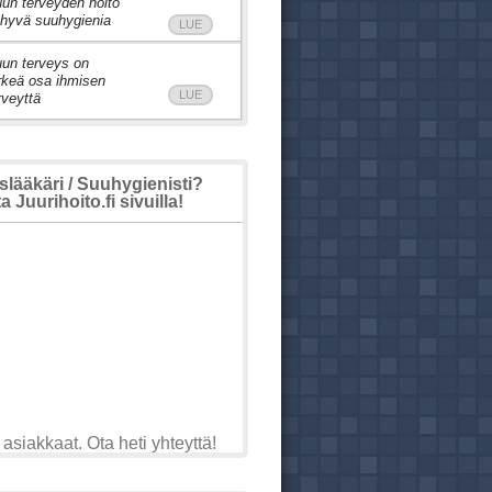
un terveyden hoito
 hyvä suuhygienia
LUE
un terveys on
rkeä osa ihmisen
LUE
rveyttä
ääkäri / Suuhygienisti?
 Juurihoito.fi sivuilla!
asiakkaat. Ota heti yhteyttä!