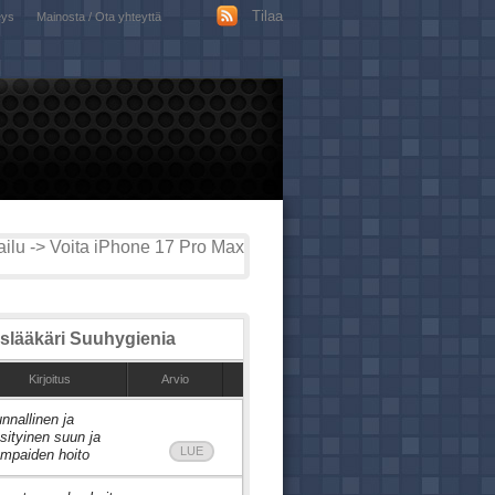
Tilaa
eys
Mainosta / Ota yhteyttä
ilu -> Voita iPhone 17 Pro Max
lääkäri Suuhygienia
Kirjoitus
Arvio
nnallinen ja
sityinen suun ja
LUE
mpaiden hoito