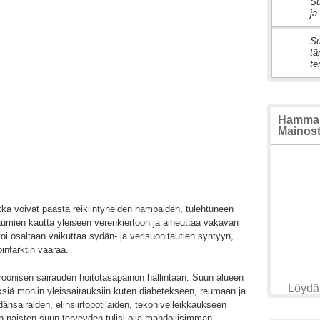
Su
2
ja
Su
3
tä
te
Hammasl
Mainosta
ka voivat päästä reikiintyneiden hampaiden, tulehtuneen
aumien kautta yleiseen verenkiertoon ja aiheuttaa vakavan
oi osaltaan vaikuttaa sydän- ja verisuonitautien syntyyn,
infarktin vaaraa.
onisen sairauden hoitotasapainon hallintaan. Suun alueen
Löydä 
yksiä moniin yleissairauksiin kuten diabetekseen, reumaan ja
dänsairaiden, elinsiirtopotilaiden, tekonivelleikkaukseen
n naisten suun terveyden tulisi olla mahdollisimman