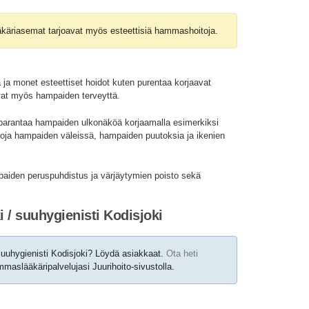
käriasemat tarjoavat myös esteettisiä hammashoitoja.
 ja monet esteettiset hoidot kuten purentaa korjaavat
vat myös hampaiden terveyttä.
parantaa hampaiden ulkonäköä korjaamalla esimerkiksi
oja hampaiden väleissä, hampaiden puutoksia ja ikenien
mpaiden peruspuhdistus ja värjäytymien poisto sekä
 / suuhygienisti Kodisjoki
uuhygienisti Kodisjoki? Löydä asiakkaat.
Ota heti
maslääkäripalvelujasi Juurihoito-sivustolla.