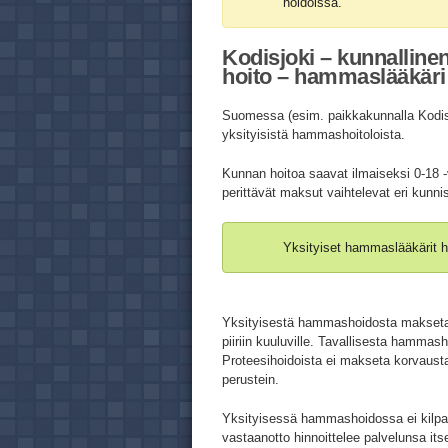
hoidoissa.
Kodisjoki – kunnalline
hoito – hammaslääkäri 
Suomessa (esim. paikkakunnalla Kodisj
yksityisistä hammashoitoloista.
Kunnan hoitoa saavat ilmaiseksi 0-18 -
perittävät maksut vaihtelevat eri kunni
Yksityiset hammaslääkärit h
Yksityisestä hammashoidosta makse
piiriin kuuluville. Tavallisesta hamma
Proteesihoidoista ei makseta korvausta
perustein.
Yksityisessä hammashoidossa ei kilpail
vastaanotto hinnoittelee palvelunsa its