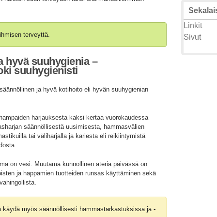
Sekalais
Linkit
ihmisen terveyttä.
Sivut
a hyvä suuhygienia –
ki suuhygienisti
äännöllinen ja hyvä kotihoito eli hyvän suuhygienian
a hampaiden harjauksesta kaksi kertaa vuorokaudessa
asharjan säännöllisestä uusimisesta, hammasvälien
kuilla tai väliharjalla ja kariesta eli reikiintymistä
idosta.
ma on vesi. Muutama kunnollinen ateria päivässä on
toisten ja happamien tuotteiden runsas käyttäminen sekä
vahingollista.
ää käydä myös säännöllisesti hammastarkastuksissa ja -