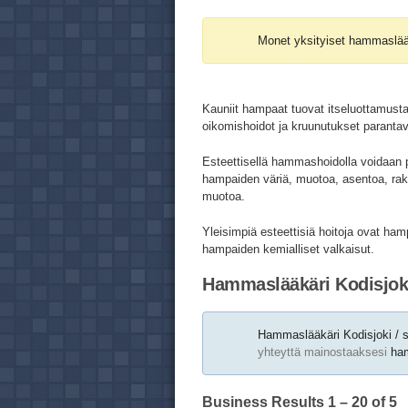
Monet yksityiset hammaslää
Kauniit hampaat tuovat itseluottamusta
oikomishoidot ja kruunutukset paranta
Esteettisellä hammashoidolla voidaan 
hampaiden väriä, muotoa, asentoa, rak
muotoa.
Yleisimpiä esteettisiä hoitoja ovat ha
hampaiden kemialliset valkaisut.
Hammaslääkäri Kodisjoki
Hammaslääkäri Kodisjoki / s
yhteyttä mainostaaksesi
ham
Business Results
1 – 20
of 5