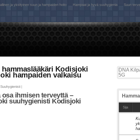
llinen ja yksityinen suun ja hampaiden hoito
Hampaat ja hyvä suuhygienia
Suun terv
i hammaslääkäri Kodisjoki
DNA Kilpa
joki hampaiden valkaisu
5G
Suuhygienisti
|
 osa ihmisen terveyttä –
Hammas
ki suuhygienisti Kodisjoki
Sija
Ku
1
yk
ha