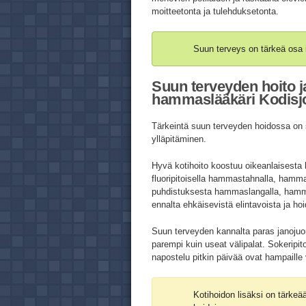
moitteetonta ja tulehduksetonta.
Suun terveys on tärkeä osa 
Suun terveyden hoito j
hammaslääkäri Kodisjo
Tärkeintä suun terveyden hoidossa on s
ylläpitäminen.
Hyvä kotihoito koostuu oikeanlaisest
fluoripitoisella hammastahnalla, hamm
puhdistuksesta hammaslangalla, hammasti
ennalta ehkäisevistä elintavoista ja ho
Suun terveyden kannalta paras janojuo
parempi kuin useat välipalat. Sokeripi
napostelu pitkin päivää ovat hampaille 
Kotihoidon lisäksi on tärke