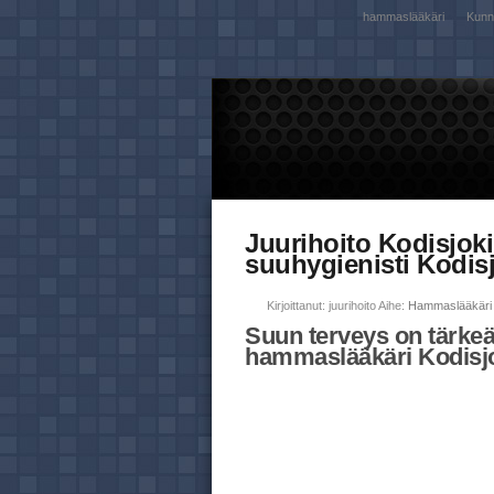
hammaslääkäri
Kunna
Juurihoito Kodisjok
suuhygienisti Kodis
Kirjoittanut: juurihoito Aihe:
Hammaslääkäri 
Suun terveys on tärkeä
hammaslääkäri Kodisjo