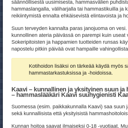
säännöllisestä uusimisesta, hammasvälien puhdist
hammaslangalla, väliharjalla tai hammastikuilla ja ka
reikiintymistä ennalta ehkäisevistä elintavoista ja h
Suun terveyden kannalta paras janojuoma on vesi
kunnollinen ateria päivässä on parempi kuin useat v
Sokeripitoisten ja happamien tuotteiden runsas kä
napostelu pitkin päivää ovat hampaille vahingollista
Kotihoidon lisäksi on tärkeää käydä myös sä
hammastarkastuksissa ja -hoidoissa.
Kaavi – kunnallinen ja yksityinen suun ja
– hammaslääkäri Kaavi suuhygienisti Kaa
Suomessa (esim. paikkakunnalla Kaavi) saa suun 
sekä kunnallisista että yksityisistä hammashoitolois
Kunnan hoitoa saavat ilmaiseksi 0-18 -vuotiaat. Mu