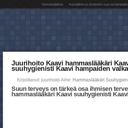
hammaslääkäri
Kunnallinen ja yksityinen suun ja hampaide
Juurihoito Kaavi hammaslääkäri Kaav
suuhygienisti Kaavi hampaiden valka
Kirjoittanut: juurihoito Aihe:
Hammaslääkäri Suuhygieni
Suun terveys on tärkeä osa ihmisen terve
hammaslääkäri Kaavi suuhygienisti Kaav