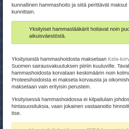
kunnallinen hammashoito ja siitä perittävät maksut 
kunnittain.
Yksityiset hammaslääkärit hoitavat noin p
aikuisväestöstä.
Yksityisestä hammashoidosta maksetaan
Kela-kor
Suomen sairausvakuutuksen piiriin kuuluville. Taval
hammashoidosta korvataan keskimäärin noin kolm
Proteesihoidoista ei makseta korvausta ja oikomis
maksetaan vain erityisin perustein.
Yksityisessä hammashoidossa ei kilpailulain johdos
hintasuosituksia, vaan jokainen vastaanotto hinnoit
itse.