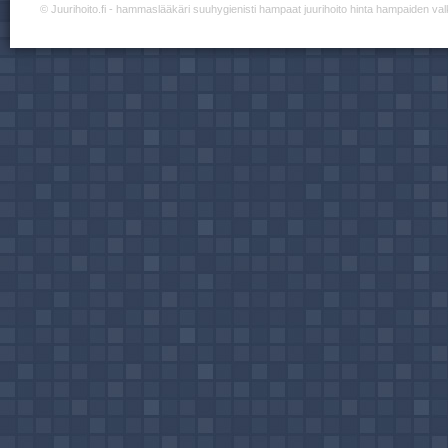
©
Juurihoito.fi
- hammaslääkäri suuhygienisti hampaat juurihoito hinta hampaiden