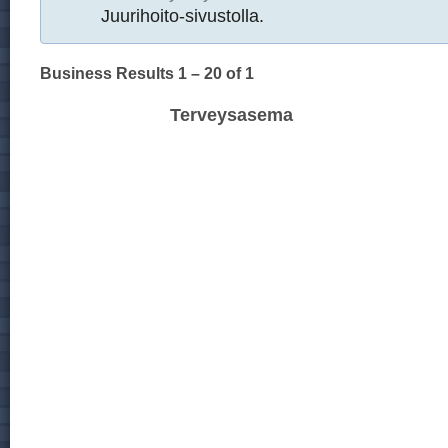
Juurihoito-sivustolla.
Business Results
1 – 20
of 1
Terveysasema