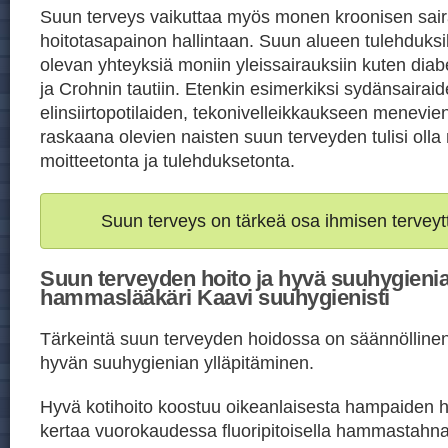
Suun terveys vaikuttaa myös monen kroonisen sai
hoitotasapainon hallintaan. Suun alueen tulehduksil
olevan yhteyksiä moniin yleissairauksiin kuten di
ja Crohnin tautiin. Etenkin esimerkiksi sydänsairaid
elinsiirtopotilaiden, tekonivelleikkaukseen menevien
raskaana olevien naisten suun terveyden tulisi oll
moitteetonta ja tulehduksetonta.
Suun terveys on tärkeä osa ihmisen terveyt
Suun terveyden hoito ja hyvä suuhygienia
hammaslääkäri Kaavi suuhygienisti
Tärkeintä suun terveyden hoidossa on säännöllinen j
hyvän suuhygienian ylläpitäminen.
Hyvä kotihoito koostuu oikeanlaisesta hampaiden h
kertaa vuorokaudessa fluoripitoisella hammastahn