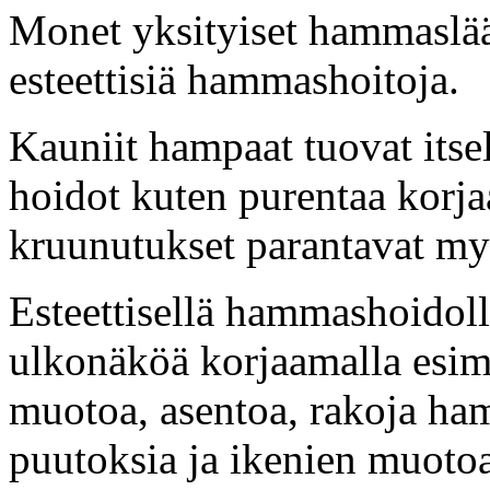
Monet yksityiset hammaslää
esteettisiä hammashoitoja.
Kauniit hampaat tuovat itsel
hoidot kuten purentaa korja
kruunutukset parantavat my
Esteettisellä hammashoidol
ulkonäköä korjaamalla esim
muotoa, asentoa, rakoja ha
puutoksia ja ikenien muotoa