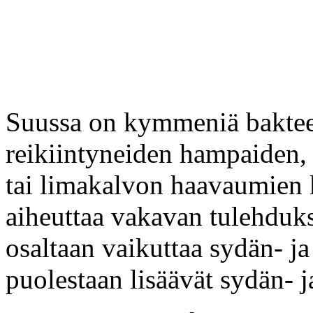
Suussa on kymmeniä bakteeri
reikiintyneiden hampaiden,
tai limakalvon haavaumien k
aiheuttaa vakavan tulehduks
osaltaan vaikuttaa sydän- ja
puolestaan lisäävät sydän- j