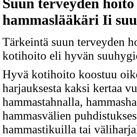
Suun terveyden hoito
hammaslääkäri Ii suu
Tärkeintä suun terveyden h
kotihoito eli hyvän suuhygi
Hyvä kotihoito koostuu oik
harjauksesta kaksi kertaa vu
hammastahnalla, hammasharj
hammasvälien puhdistukses
hammastikuilla tai väliharjal