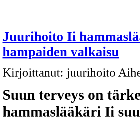
Juurihoito Ii hammaslää
hampaiden valkaisu
Kirjoittanut: juurihoito Aih
Suun terveys on tärke
hammaslääkäri Ii suuh