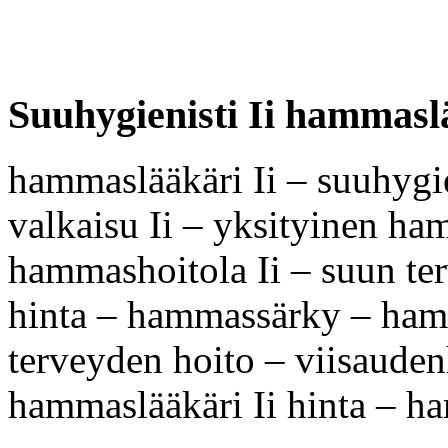
Suuhygienisti Ii hammasl
hammaslääkäri Ii – suuhygie
valkaisu Ii – yksityinen ha
hammashoitola Ii – suun ter
hinta – hammassärky – ha
terveyden hoito – viisaude
hammaslääkäri Ii hinta – h