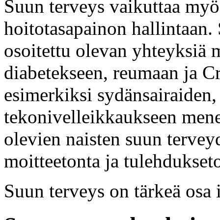
Suun terveys vaikuttaa my
hoitotasapainon hallintaan.
osoitettu olevan yhteyksiä 
diabetekseen, reumaan ja Cr
esimerkiksi sydänsairaiden, 
tekonivelleikkaukseen mene
olevien naisten suun tervey
moitteetonta ja tulehdukset
Suun terveys on tärkeä osa 