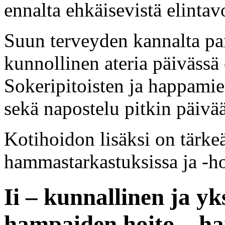
ennalta ehkäisevistä elintavo
Suun terveyden kannalta p
kunnollinen ateria päivässä 
Sokeripitoisten ja happamie
sekä napostelu pitkin päivää
Kotihoidon lisäksi on tärke
hammastarkastuksissa ja -ho
Ii – kunnallinen ja yk
hampaiden hoito – ha