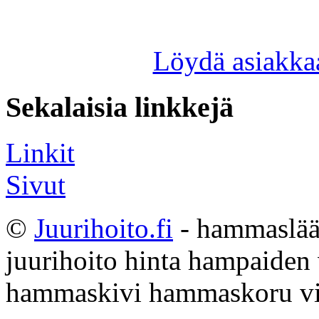
Löydä asiakkaa
Sekalaisia linkkejä
Linkit
Sivut
©
Juurihoito.fi
- hammaslääk
juurihoito hinta hampaiden
hammaskivi hammaskoru vi