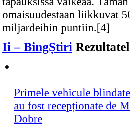
tapauksissa vaikeaa. Tämän
omaisuudestaan liikkuvat 50
miljardeihin puntiin.[4]
Ii – BingȘtiri
Rezultatel
Primele vehicule blinda
au fost recepționate de
Dobre