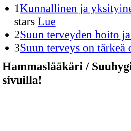
1
Kunnallinen ja yksityin
stars
Lue
2
Suun terveyden hoito j
3
Suun terveys on tärkeä 
Hammaslääkäri / Suuhygie
sivuilla!