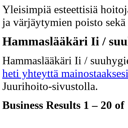
Yleisimpiä esteettisiä hoit
ja värjäytymien poisto sekä
Hammaslääkäri Ii / suuh
Hammaslääkäri Ii / suuhygie
heti yhteyttä mainostaakses
Juurihoito-sivustolla.
Business Results
1 – 20
of