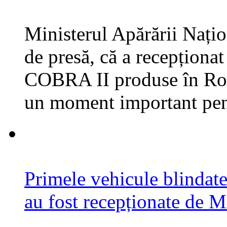
Ministerul Apărării Națio
de presă, că a recepționa
COBRA II produse în Rom
un moment important pen
Primele vehicule blinda
au fost recepționate de