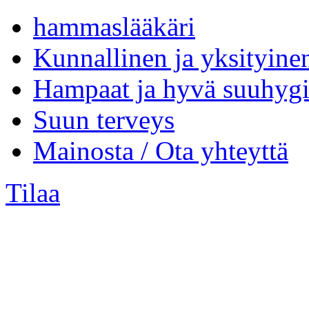
hammaslääkäri
Kunnallinen ja yksityine
Hampaat ja hyvä suuhygi
Suun terveys
Mainosta / Ota yhteyttä
Tilaa