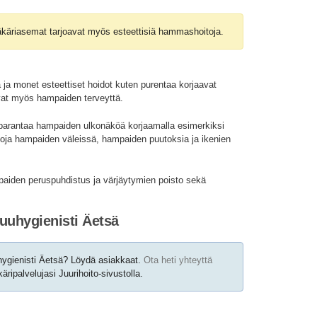
käriasemat tarjoavat myös esteettisiä hammashoitoja.
 ja monet esteettiset hoidot kuten purentaa korjaavat
vat myös hampaiden terveyttä.
parantaa hampaiden ulkonäköä korjaamalla esimerkiksi
oja hampaiden väleissä, hampaiden puutoksia ja ikenien
mpaiden peruspuhdistus ja värjäytymien poisto sekä
uuhygienisti Äetsä
ygienisti Äetsä? Löydä asiakkaat.
Ota heti yhteyttä
ipalvelujasi Juurihoito-sivustolla.