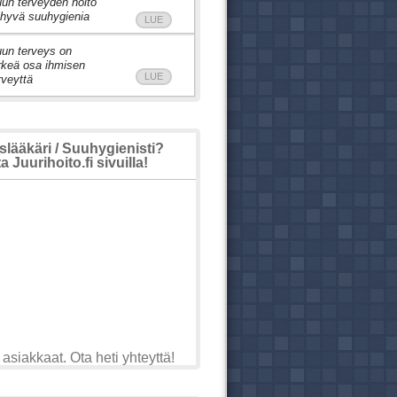
un terveyden hoito
 hyvä suuhygienia
LUE
un terveys on
rkeä osa ihmisen
LUE
rveyttä
ääkäri / Suuhygienisti?
 Juurihoito.fi sivuilla!
asiakkaat. Ota heti yhteyttä!