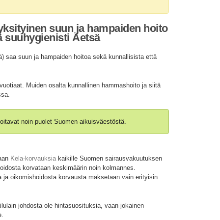
 yksityinen suun ja hampaiden hoito
 suuhygienisti Äetsä
 saa suun ja hampaiden hoitoa sekä kunnallisista että
vuotiaat. Muiden osalta kunnallinen hammashoito ja siitä
ssa.
oitavat noin puolet Suomen aikuisväestöstä.
taan
Kela-korvauksia
kaikille Suomen sairausvakuutuksen
shoidosta korvataan keskimäärin noin kolmannes.
 ja oikomishoidosta korvausta maksetaan vain erityisin
ulain johdosta ole hintasuosituksia, vaan jokainen
e.