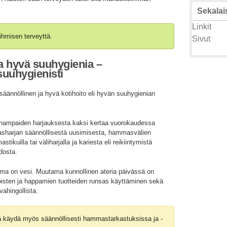
Sekalais
Linkit
ihmisen terveyttä.
Sivut
a hyvä suuhygienia –
uuhygienisti
äännöllinen ja hyvä kotihoito eli hyvän suuhygienian
a hampaiden harjauksesta kaksi kertaa vuorokaudessa
asharjan säännöllisestä uusimisesta, hammasvälien
kuilla tai väliharjalla ja kariesta eli reikiintymistä
idosta.
ma on vesi. Muutama kunnollinen ateria päivässä on
toisten ja happamien tuotteiden runsas käyttäminen sekä
vahingollista.
ää käydä myös säännöllisesti hammastarkastuksissa ja -