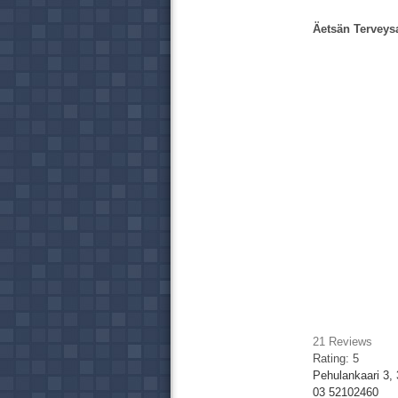
Äetsän Tervey
21
Reviews
Rating:
5
Pehulankaari 3,
03 52102460