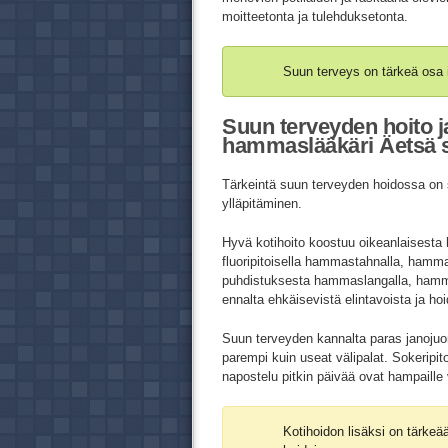
moitteetonta ja tulehduksetonta.
Suun terveys on tärkeä osa 
Suun terveyden hoito j
hammaslääkäri Äetsä s
Tärkeintä suun terveyden hoidossa on s
ylläpitäminen.
Hyvä kotihoito koostuu oikeanlaisest
fluoripitoisella hammastahnalla, hamm
puhdistuksesta hammaslangalla, hammasti
ennalta ehkäisevistä elintavoista ja ho
Suun terveyden kannalta paras janojuo
parempi kuin useat välipalat. Sokeripi
napostelu pitkin päivää ovat hampaille 
Kotihoidon lisäksi on tärke