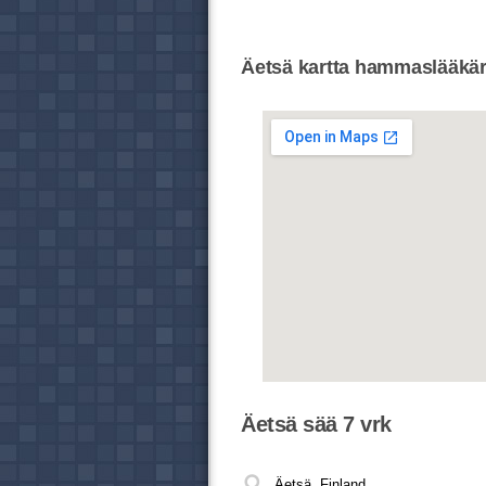
Äetsä kartta hammaslääkäri
Äetsä sää 7 vrk