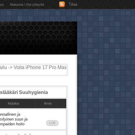
Tilaa
eys
Mainosta / Ota yhteyttä
ilu -> Voita iPhone 17 Pro Max
lääkäri Suuhygienia
Kirjoitus
Arvio
nnallinen ja
sityinen suun ja
LUE
mpaiden hoito