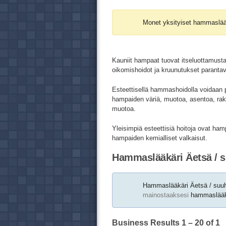
Monet yksityiset hammaslää
Kauniit hampaat tuovat itseluottamusta
oikomishoidot ja kruunutukset paranta
Esteettisellä hammashoidolla voidaan 
hampaiden väriä, muotoa, asentoa, rak
muotoa.
Yleisimpiä esteettisiä hoitoja ovat ha
hampaiden kemialliset valkaisut.
Hammaslääkäri Äetsä / s
Hammaslääkäri Äetsä / suuh
mainostaaksesi
hammaslääkär
Business Results
1 – 20
of 1