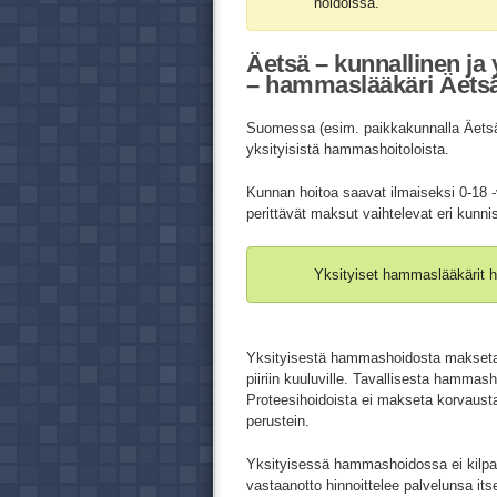
hoidoissa.
Äetsä – kunnallinen ja
– hammaslääkäri Äetsä
Suomessa (esim. paikkakunnalla Äetsä)
yksityisistä hammashoitoloista.
Kunnan hoitoa saavat ilmaiseksi 0-18 -
perittävät maksut vaihtelevat eri kunni
Yksityiset hammaslääkärit h
Yksityisestä hammashoidosta makse
piiriin kuuluville. Tavallisesta hamma
Proteesihoidoista ei makseta korvausta
perustein.
Yksityisessä hammashoidossa ei kilpail
vastaanotto hinnoittelee palvelunsa its