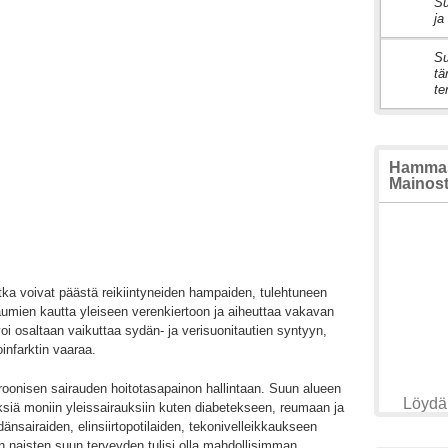
Su
2
ja
Su
3
tä
te
Hammasl
Mainosta
ka voivat päästä reikiintyneiden hampaiden, tulehtuneen
aumien kautta yleiseen verenkiertoon ja aiheuttaa vakavan
oi osaltaan vaikuttaa sydän- ja verisuonitautien syntyyn,
infarktin vaaraa.
onisen sairauden hoitotasapainon hallintaan. Suun alueen
Löydä 
yksiä moniin yleissairauksiin kuten diabetekseen, reumaan ja
dänsairaiden, elinsiirtopotilaiden, tekonivelleikkaukseen
n naisten suun terveyden tulisi olla mahdollisimman