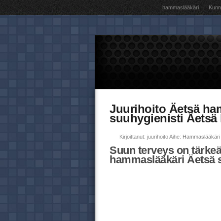
hammaslääkäri
Kunna
Juurihoito Äetsä ha
suuhygienisti Äetsä
Kirjoittanut: juurihoito Aihe:
Hammaslääkäri 
Suun terveys on tärkeä
hammaslääkäri Äetsä s