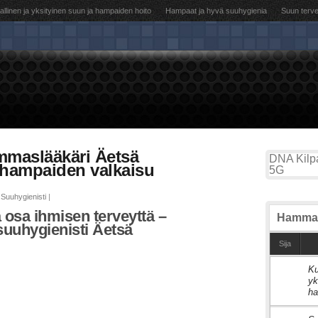
llinen ja yksityinen suun ja hampaiden hoito
Hampaat ja hyvä suuhygienia
Suun terv
mmaslääkäri Äetsä
DNA Kilpa
 hampaiden valkaisu
5G
Suuhygienisti
|
 osa ihmisen terveyttä –
Hammas
uuhygienisti Äetsä
Sija
Ku
1
yk
ha