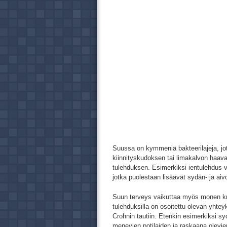
Suussa on kymmeniä bakteerilajeja, jot
kiinnityskudoksen tai limakalvon haav
tulehduksen. Esimerkiksi ientulehdus v
jotka puolestaan lisäävät sydän- ja aivo
Suun terveys vaikuttaa myös monen kro
tulehduksilla on osoitettu olevan yhte
Crohnin tautiin. Etenkin esimerkiksi sy
menevien potilaiden ja raskaana olevie