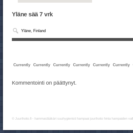
Yläne sää 7 vrk
Currently
Currently
Currently
Currently
Currently
Currently
Kommentointi on päättynyt.
©
Juurihoito.fi
- hammaslääkäri suuhygienisti hampaat juurihoito hinta hampaiden