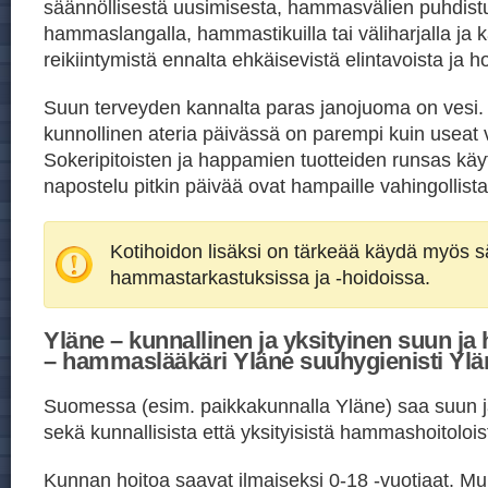
säännöllisestä uusimisesta, hammasvälien puhdist
hammaslangalla, hammastikuilla tai väliharjalla ja ka
reikiintymistä ennalta ehkäisevistä elintavoista ja h
Suun terveyden kannalta paras janojuoma on vesi
kunnollinen ateria päivässä on parempi kuin useat v
Sokeripitoisten ja happamien tuotteiden runsas kä
napostelu pitkin päivää ovat hampaille vahingollista
Kotihoidon lisäksi on tärkeää käydä myös sä
hammastarkastuksissa ja -hoidoissa.
Yläne – kunnallinen ja yksityinen suun ja
– hammaslääkäri Yläne suuhygienisti Ylä
Suomessa (esim. paikkakunnalla Yläne) saa suun 
sekä kunnallisista että yksityisistä hammashoitolois
Kunnan hoitoa saavat ilmaiseksi 0-18 -vuotiaat. Mu