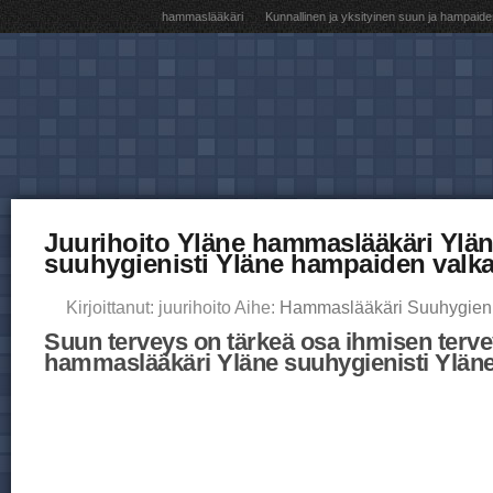
hammaslääkäri
Kunnallinen ja yksityinen suun ja hampaide
Juurihoito Yläne hammaslääkäri Ylä
suuhygienisti Yläne hampaiden valk
Kirjoittanut: juurihoito Aihe:
Hammaslääkäri Suuhygieni
Suun terveys on tärkeä osa ihmisen terve
hammaslääkäri Yläne suuhygienisti Ylän