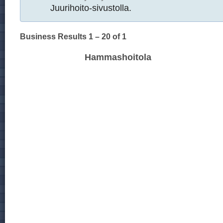
Juurihoito-sivustolla.
Business Results
1 – 20
of 1
Hammashoitola