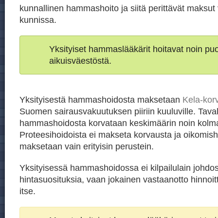
kunnallinen hammashoito ja siitä perittävät maksut 
kunnissa.
Yksityiset hammaslääkärit hoitavat noin p
aikuisväestöstä.
Yksityisestä hammashoidosta maksetaan
Kela-kor
Suomen sairausvakuutuksen piiriin kuuluville. Taval
hammashoidosta korvataan keskimäärin noin kolm
Proteesihoidoista ei makseta korvausta ja oikomish
maksetaan vain erityisin perustein.
Yksityisessä hammashoidossa ei kilpailulain johdos
hintasuosituksia, vaan jokainen vastaanotto hinnoit
itse.