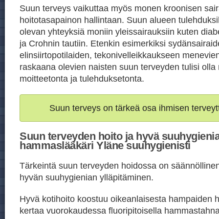
Suun terveys vaikuttaa myös monen kroonisen sai
hoitotasapainon hallintaan. Suun alueen tulehduksil
olevan yhteyksiä moniin yleissairauksiin kuten di
ja Crohnin tautiin. Etenkin esimerkiksi sydänsairaid
elinsiirtopotilaiden, tekonivelleikkaukseen menevien
raskaana olevien naisten suun terveyden tulisi oll
moitteetonta ja tulehduksetonta.
Suun terveys on tärkeä osa ihmisen terveyt
Suun terveyden hoito ja hyvä suuhygienia
hammaslääkäri Yläne suuhygienisti
Tärkeintä suun terveyden hoidossa on säännöllinen j
hyvän suuhygienian ylläpitäminen.
Hyvä kotihoito koostuu oikeanlaisesta hampaiden h
kertaa vuorokaudessa fluoripitoisella hammastahn