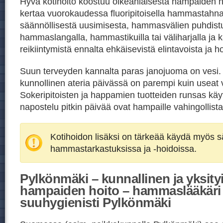
Hyvä kotihoito koostuu oikeanlaisesta hampaiden h
kertaa vuorokaudessa fluoripitoisella hammastahn
säännöllisestä uusimisesta, hammasvälien puhdist
hammaslangalla, hammastikuilla tai väliharjalla ja ka
reikiintymistä ennalta ehkäisevistä elintavoista ja h
Suun terveyden kannalta paras janojuoma on vesi
kunnollinen ateria päivässä on parempi kuin useat v
Sokeripitoisten ja happamien tuotteiden runsas kä
napostelu pitkin päivää ovat hampaille vahingollista
Kotihoidon lisäksi on tärkeää käydä myös sä
hammastarkastuksissa ja -hoidoissa.
Pylkönmäki – kunnallinen ja yksity
hampaiden hoito – hammaslääkäri
suuhygienisti Pylkönmäki