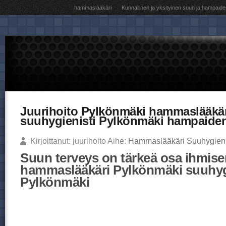
hammaslääkäri
Kunnallinen ja yksityinen suun ja hampaide
Juurihoito Pylkönmäki hammaslääkä
suuhygienisti Pylkönmäki hampaiden
Kirjoittanut: juurihoito Aihe:
Hammaslääkäri Suuhygieni
Suun terveys on tärkeä osa ihmisen
hammaslääkäri Pylkönmäki suuhyg
Pylkönmäki