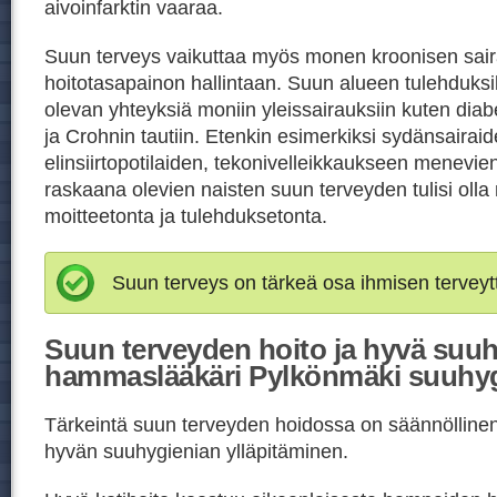
aivoinfarktin vaaraa.
Suun terveys vaikuttaa myös monen kroonisen sai
hoitotasapainon hallintaan. Suun alueen tulehduksil
olevan yhteyksiä moniin yleissairauksiin kuten di
ja Crohnin tautiin. Etenkin esimerkiksi sydänsairaid
elinsiirtopotilaiden, tekonivelleikkaukseen menevien
raskaana olevien naisten suun terveyden tulisi oll
moitteetonta ja tulehduksetonta.
Suun terveys on tärkeä osa ihmisen terveyt
Suun terveyden hoito ja hyvä suuh
hammaslääkäri Pylkönmäki suuhyg
Tärkeintä suun terveyden hoidossa on säännöllinen j
hyvän suuhygienian ylläpitäminen.