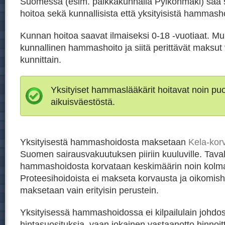
Suomessa (esim. paikkakunnalla Pylkönmäki) saa
hoitoa sekä kunnallisista että yksityisistä hammasho
Kunnan hoitoa saavat ilmaiseksi 0-18 -vuotiaat. Mu
kunnallinen hammashoito ja siitä perittävät maksut 
kunnittain.
Yksityiset hammaslääkärit hoitavat noin p
aikuisväestöstä.
Yksityisestä hammashoidosta maksetaan
Kela-kor
Suomen sairausvakuutuksen piiriin kuuluville. Taval
hammashoidosta korvataan keskimäärin noin kolm
Proteesihoidoista ei makseta korvausta ja oikomish
maksetaan vain erityisin perustein.
Yksityisessä hammashoidossa ei kilpailulain johdos
hintasuosituksia, vaan jokainen vastaanotto hinnoit