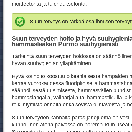
moitteetonta ja tulehduksetonta.
Suun terveys on tärkeä osa ihmisen terveyt
Suun terveyden hoito ja hyvä suuhygienia
hammaslääkäri Purmo suuhygienisti
Tärkeintä suun terveyden hoidossa on säännöllinen j
hyvän suuhygienian ylläpitäminen.
Hyvä kotihoito koostuu oikeanlaisesta hampaiden h
kertaa vuorokaudessa fluoripitoisella hammastahn
säännöllisestä uusimisesta, hammasvälien puhdist
hammaslangalla, väliharjalla tai hammastikuilla ja ka
reikiintymistä ennalta ehkäisevistä elintavoista ja h
Suun terveyden kannalta paras janojuoma on vesi
kunnollinen ateria päivässä on parempi kuin useat v
Sokeripitoisten ja happamien tuotteiden runsas kä