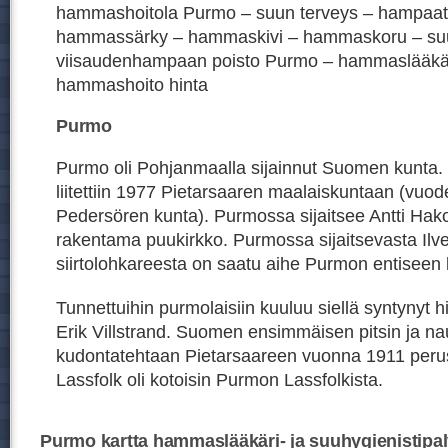
hammashoitola Purmo – suun terveys – hampaat –
hammassärky – hammaskivi – hammaskoru – suu
viisaudenhampaan poisto Purmo – hammaslääkär
hammashoito hinta
Purmo
Purmo oli Pohjanmaalla sijainnut Suomen kunta
liitettiin 1977 Pietarsaaren maalaiskuntaan (vuo
Pedersören kunta). Purmossa sijaitsee Antti Ha
rakentama puukirkko. Purmossa sijaitsevasta Ilve
siirtolohkareesta on saatu aihe Purmon entisee
Tunnettuihin purmolaisiin kuuluu siellä syntynyt hi
Erik Villstrand. Suomen ensimmäisen pitsin ja n
kudontatehtaan Pietarsaareen vuonna 1911 peru
Lassfolk oli kotoisin Purmon Lassfolkista.
Purmo kartta hammaslääkäri- ja suuhygienistipal