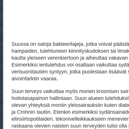
Suussa on satoja bakteerilajeja, jotka voivat päästä
hampaiden, tulehtuneen kiinnityskudoksen tai lim
kautta yleiseen verenkiertoon ja aiheuttaa vakavan
Esimerkiksi ientulehdus voi osaltaan vaikuttaa sydä
verisuonitautien syntyyn, jotka puolestaan lisäävät 
aivoinfarktin vaaraa.
Suun terveys vaikuttaa myös monen kroonisen sai
hoitotasapainon hallintaan. Suun alueen tulehduksil
olevan yhteyksiä moniin yleissairauksiin kuten di
ja Crohnin tautiin. Etenkin esimerkiksi sydänsairaid
elinsiirtopotilaiden, tekonivelleikkaukseen menevien
raskaana olevien naisten suun terveyden tulisi oll