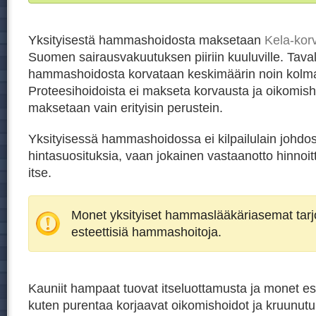
Yksityisestä hammashoidosta maksetaan
Kela-kor
Suomen sairausvakuutuksen piiriin kuuluville. Taval
hammashoidosta korvataan keskimäärin noin kolm
Proteesihoidoista ei makseta korvausta ja oikomish
maksetaan vain erityisin perustein.
Yksityisessä hammashoidossa ei kilpailulain johdos
hintasuosituksia, vaan jokainen vastaanotto hinnoit
itse.
Monet yksityiset hammaslääkäriasemat tar
esteettisiä hammashoitoja.
Kauniit hampaat tuovat itseluottamusta ja monet est
kuten purentaa korjaavat oikomishoidot ja kruunutu