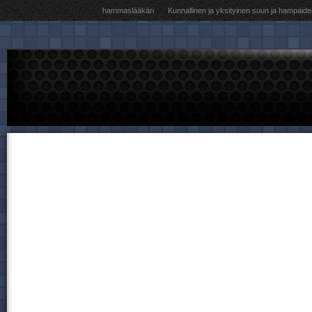
hammaslääkäri
Kunnallinen ja yksityinen suun ja hampaide