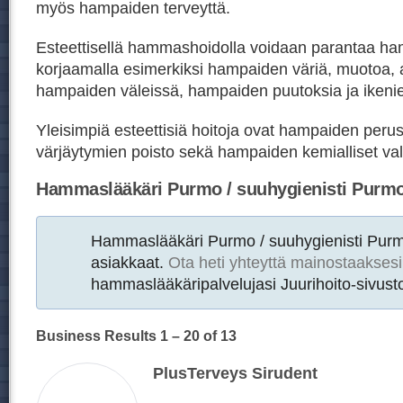
myös hampaiden terveyttä.
Esteettisellä hammashoidolla voidaan parantaa h
korjaamalla esimerkiksi hampaiden väriä, muotoa, 
hampaiden väleissä, hampaiden puutoksia ja ikeni
Yleisimpiä esteettisiä hoitoja ovat hampaiden peru
värjäytymien poisto sekä hampaiden kemialliset val
Hammaslääkäri Purmo / suuhygienisti Purm
Hammaslääkäri Purmo / suuhygienisti Pur
asiakkaat.
Ota heti yhteyttä mainostaaksesi
hammaslääkäripalvelujasi Juurihoito-sivusto
Business Results
1 – 20
of 13
PlusTerveys Sirudent