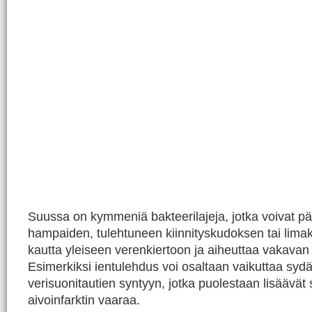
Suussa on kymmeniä bakteerilajeja, jotka voivat pä
hampaiden, tulehtuneen kiinnityskudoksen tai lim
kautta yleiseen verenkiertoon ja aiheuttaa vakavan
Esimerkiksi ientulehdus voi osaltaan vaikuttaa sydä
verisuonitautien syntyyn, jotka puolestaan lisäävät 
aivoinfarktin vaaraa.