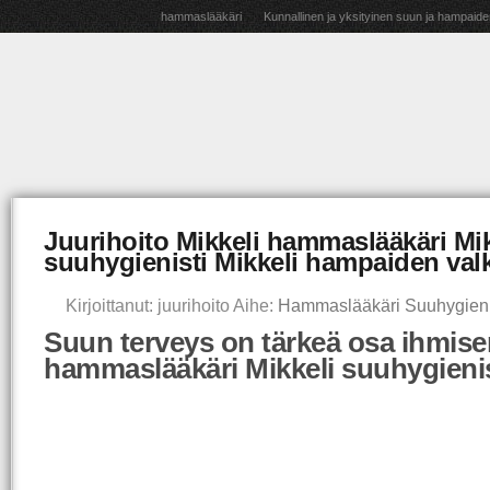
hammaslääkäri
Kunnallinen ja yksityinen suun ja hampaide
Juurihoito Mikkeli hammaslääkäri Mik
suuhygienisti Mikkeli hampaiden val
Kirjoittanut: juurihoito Aihe:
Hammaslääkäri Suuhygieni
Suun terveys on tärkeä osa ihmisen
hammaslääkäri Mikkeli suuhygienis