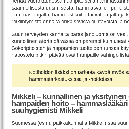
kertaa vuorokaudessa fluoripitoisella hammastahn
säännöllisestä uusimisesta, hammasvälien puhdist
hammaslangalla, hammastikuilla tai väliharjalla ja ka
reikiintymistä ennalta ehkäisevistä elintavoista ja h
Suun terveyden kannalta paras janojuoma on vesi
kunnollinen ateria päivässä on parempi kuin useat v
Sokeripitoisten ja happamien tuotteiden runsas kä
napostelu pitkin päivää ovat hampaille vahingollista
Kotihoidon lisäksi on tärkeää käydä myös sä
hammastarkastuksissa ja -hoidoissa.
Mikkeli – kunnallinen ja yksityinen
hampaiden hoito – hammaslääkäri 
suuhygienisti Mikkeli
Suomessa (esim. paikkakunnalla Mikkeli) saa suu