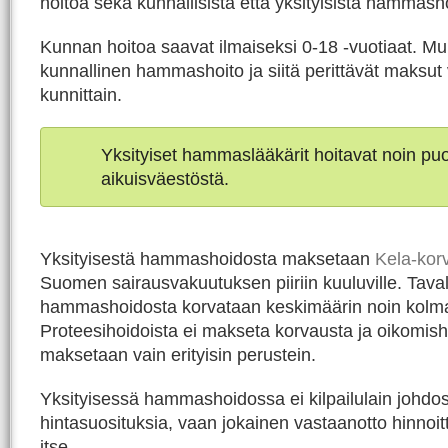
hoitoa sekä kunnallisista että yksityisistä hammasho
Kunnan hoitoa saavat ilmaiseksi 0-18 -vuotiaat. Mu
kunnallinen hammashoito ja siitä perittävät maksut 
kunnittain.
Yksityiset hammaslääkärit hoitavat noin p
aikuisväestöstä.
Yksityisestä hammashoidosta maksetaan
Kela-kor
Suomen sairausvakuutuksen piiriin kuuluville. Taval
hammashoidosta korvataan keskimäärin noin kolm
Proteesihoidoista ei makseta korvausta ja oikomis
maksetaan vain erityisin perustein.
Yksityisessä hammashoidossa ei kilpailulain johdos
hintasuosituksia, vaan jokainen vastaanotto hinnoit
itse.