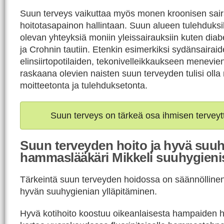
Suun terveys vaikuttaa myös monen kroonisen sai
hoitotasapainon hallintaan. Suun alueen tulehduksil
olevan yhteyksiä moniin yleissairauksiin kuten di
ja Crohnin tautiin. Etenkin esimerkiksi sydänsairaid
elinsiirtopotilaiden, tekonivelleikkaukseen menevien
raskaana olevien naisten suun terveyden tulisi oll
moitteetonta ja tulehduksetonta.
Suun terveys on tärkeä osa ihmisen terveyt
Suun terveyden hoito ja hyvä suuh
hammaslääkäri Mikkeli suuhygienis
Tärkeintä suun terveyden hoidossa on säännöllinen j
hyvän suuhygienian ylläpitäminen.
Hyvä kotihoito koostuu oikeanlaisesta hampaiden h