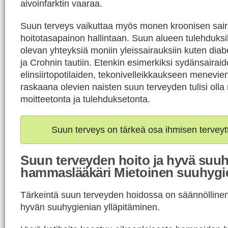
aivoinfarktin vaaraa.
Suun terveys vaikuttaa myös monen kroonisen sai
hoitotasapainon hallintaan. Suun alueen tulehduksil
olevan yhteyksiä moniin yleissairauksiin kuten di
ja Crohnin tautiin. Etenkin esimerkiksi sydänsairaid
elinsiirtopotilaiden, tekonivelleikkaukseen menevien
raskaana olevien naisten suun terveyden tulisi oll
moitteetonta ja tulehduksetonta.
Suun terveys on tärkeä osa ihmisen terveyt
Suun terveyden hoito ja hyvä suuh
hammaslääkäri Mietoinen suuhygie
Tärkeintä suun terveyden hoidossa on säännöllinen j
hyvän suuhygienian ylläpitäminen.