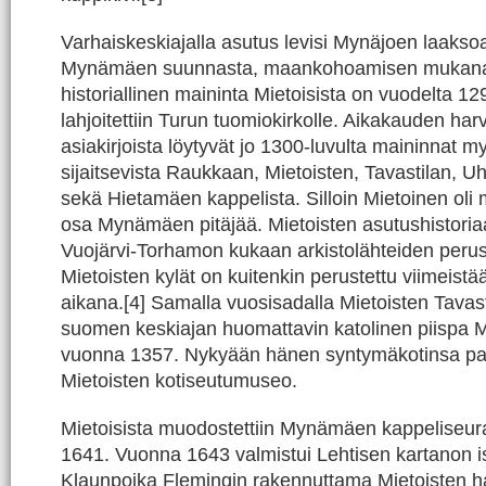
Varhaiskeskiajalla asutus levisi Mynäjoen laaksoa 
Mynämäen suunnasta, maankohoamisen mukan
historiallinen maininta Mietoisista on vuodelta 129
lahjoitettiin Turun tuomiokirkolle. Aikakauden harv
asiakirjoista löytyvät jo 1300-luvulta maininnat m
sijaitsevista Raukkaan, Mietoisten, Tavastilan, Uh
sekä Hietamäen kappelista. Silloin Mietoinen oli m
osa Mynämäen pitäjää. Mietoisten asutushistoriaa
Vuojärvi-Torhamon kukaan arkistolähteiden perust
Mietoisten kylät on kuitenkin perustettu viimeist
aikana.[4] Samalla vuosisadalla Mietoisten Tavas
suomen keskiajan huomattavin katolinen piispa M
vuonna 1357. Nykyään hänen syntymäkotinsa paik
Mietoisten kotiseutumuseo.
Mietoisista muodostettiin Mynämäen kappeliseu
1641. Vuonna 1643 valmistui Lehtisen kartanon 
Klaunpoika Flemingin rakennuttama Mietoisten h