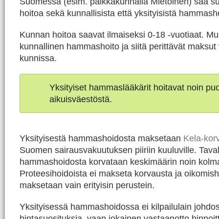
Suomessa (esim. paikkakunnalla Mietoinen) saa s
hoitoa sekä kunnallisista että yksityisistä hammasho
Kunnan hoitoa saavat ilmaiseksi 0-18 -vuotiaat. Mu
kunnallinen hammashoito ja siitä perittävät maksut 
kunnissa.
Yksityiset hammaslääkärit hoitavat noin p
aikuisväestöstä.
Yksityisestä hammashoidosta maksetaan
Kela-kor
Suomen sairausvakuutuksen piiriin kuuluville. Taval
hammashoidosta korvataan keskimäärin noin kolm
Proteesihoidoista ei makseta korvausta ja oikomish
maksetaan vain erityisin perustein.
Yksityisessä hammashoidossa ei kilpailulain johdos
hintasuosituksia, vaan jokainen vastaanotto hinnoit