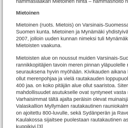
hammaslääkäri Mietoinen hinta – hammashoito h
Mietoinen
Mietoinen (ruots. Mietois) on Varsinais-Suomessa
Suomen kunta. Mietoinen ja Mynämäki yhdistyivä
2007, jolloin uuden kunnan nimeksi tuli Mynämäk
Mietoisten vaakuna.
Mietoisten alue on noussut muiden Varsinais-S
rannikkopitäjien tavoin meren pinnan yläpuolel
seurauksena hyvin myöhään. Kivikauden aikana 
ollut merenpohjaa ja vielä rautakauden loppupuo
400 jaa. on koko pitäjän alue ollut saaristoa. Sit
mahdollisuudet asutukselle ovat syntyneet vasta n
Varhaisimmat tältä ajalta peräisin olevat muinais
Valaskallion Myllymäen rautakautinen rauniokalmi
on ajoitettu 800-luvulle, sekä Sydänperän ja Rave
Kaulakossa sijaitsee puolestaan rautakautinen as
kuppikivi.[3]