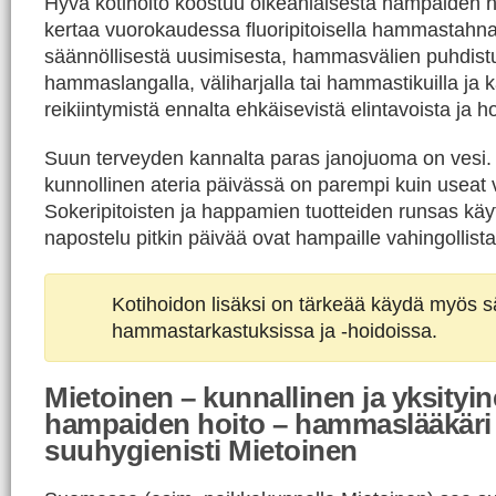
Hyvä kotihoito koostuu oikeanlaisesta hampaiden h
kertaa vuorokaudessa fluoripitoisella hammastahn
säännöllisestä uusimisesta, hammasvälien puhdist
hammaslangalla, väliharjalla tai hammastikuilla ja ka
reikiintymistä ennalta ehkäisevistä elintavoista ja h
Suun terveyden kannalta paras janojuoma on vesi
kunnollinen ateria päivässä on parempi kuin useat v
Sokeripitoisten ja happamien tuotteiden runsas kä
napostelu pitkin päivää ovat hampaille vahingollista
Kotihoidon lisäksi on tärkeää käydä myös sä
hammastarkastuksissa ja -hoidoissa.
Mietoinen – kunnallinen ja yksityi
hampaiden hoito – hammaslääkäri
suuhygienisti Mietoinen