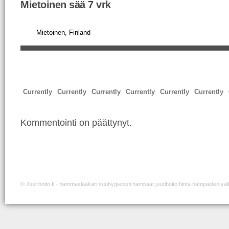
Mietoinen sää 7 vrk
Currently
Currently
Currently
Currently
Currently
Currently
Kommentointi on päättynyt.
©
Juurihoito.fi
- hammaslääkäri suuhygienisti hampaat juurihoito hinta hampaiden