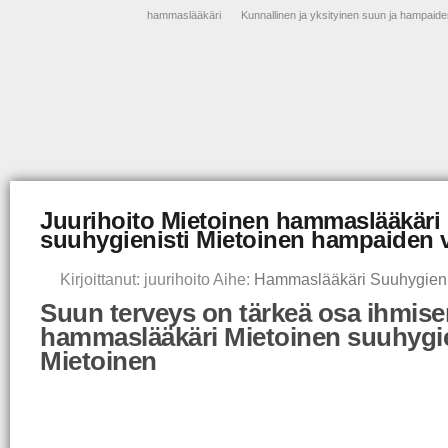
hammaslääkäri
Kunnallinen ja yksityinen suun ja hampaide
Juurihoito Mietoinen hammaslääkäri
suuhygienisti Mietoinen hampaiden 
Kirjoittanut: juurihoito Aihe:
Hammaslääkäri Suuhygieni
Suun terveys on tärkeä osa ihmisen
hammaslääkäri Mietoinen suuhygie
Mietoinen