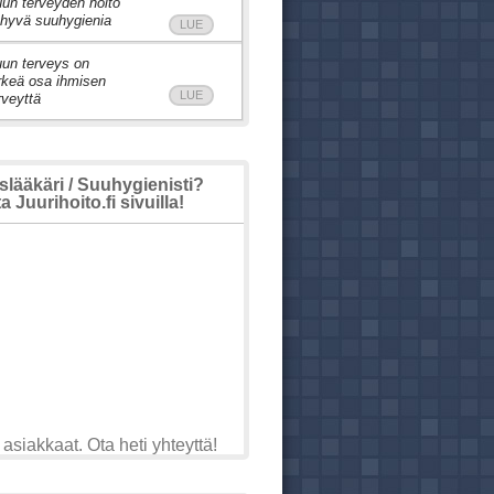
un terveyden hoito
 hyvä suuhygienia
LUE
un terveys on
rkeä osa ihmisen
LUE
rveyttä
ääkäri / Suuhygienisti?
 Juurihoito.fi sivuilla!
asiakkaat. Ota heti yhteyttä!