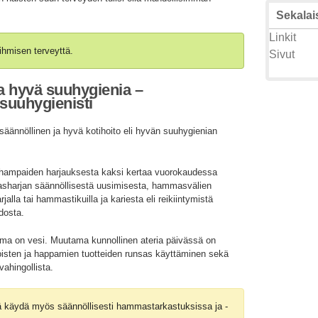
Sekalais
Linkit
ihmisen terveyttä.
Sivut
a hyvä suuhygienia –
suuhygienisti
äännöllinen ja hyvä kotihoito eli hyvän suuhygienian
a hampaiden harjauksesta kaksi kertaa vuorokaudessa
asharjan säännöllisestä uusimisesta, hammasvälien
alla tai hammastikuilla ja kariesta eli reikiintymistä
idosta.
ma on vesi. Muutama kunnollinen ateria päivässä on
toisten ja happamien tuotteiden runsas käyttäminen sekä
vahingollista.
ää käydä myös säännöllisesti hammastarkastuksissa ja -