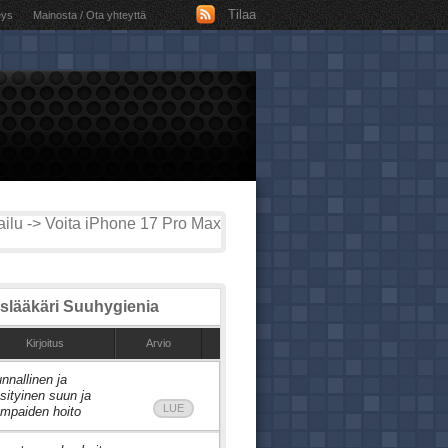
Tilaa
eys
Mainosta / Ota yhteyttä
ilu -> Voita iPhone 17 Pro Max
lääkäri Suuhygienia
Kirjoitus
Arvio
nnallinen ja
sityinen suun ja
LUE
mpaiden hoito