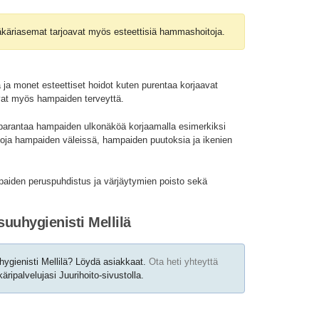
käriasemat tarjoavat myös esteettisiä hammashoitoja.
 ja monet esteettiset hoidot kuten purentaa korjaavat
vat myös hampaiden terveyttä.
parantaa hampaiden ulkonäköä korjaamalla esimerkiksi
oja hampaiden väleissä, hampaiden puutoksia ja ikenien
mpaiden peruspuhdistus ja värjäytymien poisto sekä
suuhygienisti Mellilä
hygienisti Mellilä? Löydä asiakkaat.
Ota heti yhteyttä
ipalvelujasi Juurihoito-sivustolla.