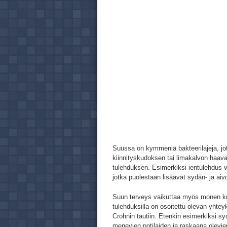
Suussa on kymmeniä bakteerilajeja, jot
kiinnityskudoksen tai limakalvon haav
tulehduksen. Esimerkiksi ientulehdus v
jotka puolestaan lisäävät sydän- ja aivo
Suun terveys vaikuttaa myös monen kro
tulehduksilla on osoitettu olevan yhte
Crohnin tautiin. Etenkin esimerkiksi sy
menevien potilaiden ja raskaana olevie