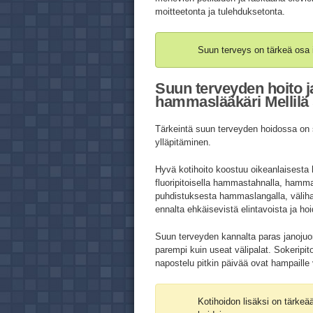
moitteetonta ja tulehduksetonta.
Suun terveys on tärkeä osa 
Suun terveyden hoito j
hammaslääkäri Mellilä 
Tärkeintä suun terveyden hoidossa on s
ylläpitäminen.
Hyvä kotihoito koostuu oikeanlaisest
fluoripitoisella hammastahnalla, hamm
puhdistuksesta hammaslangalla, väliharj
ennalta ehkäisevistä elintavoista ja ho
Suun terveyden kannalta paras janojuo
parempi kuin useat välipalat. Sokeripi
napostelu pitkin päivää ovat hampaille 
Kotihoidon lisäksi on tärke