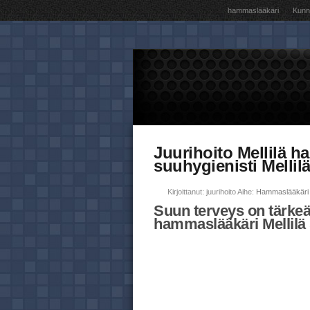
hammaslääkäri
Kunna
Juurihoito Mellilä h
suuhygienisti Mellil
Kirjoittanut: juurihoito Aihe:
Hammaslääkäri 
Suun terveys on tärkeä
hammaslääkäri Mellilä 