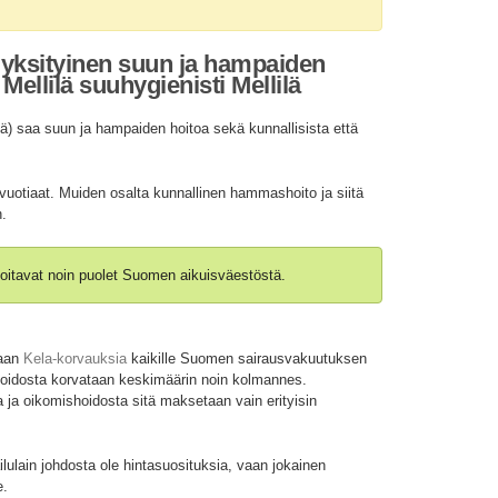
a yksityinen suun ja hampaiden
ellilä suuhygienisti Mellilä
ä) saa suun ja hampaiden hoitoa sekä kunnallisista että
vuotiaat. Muiden osalta kunnallinen hammashoito ja siitä
n.
oitavat noin puolet Suomen aikuisväestöstä.
taan
Kela-korvauksia
kaikille Suomen sairausvakuutuksen
shoidosta korvataan keskimäärin noin kolmannes.
 ja oikomishoidosta sitä maksetaan vain erityisin
ulain johdosta ole hintasuosituksia, vaan jokainen
e.