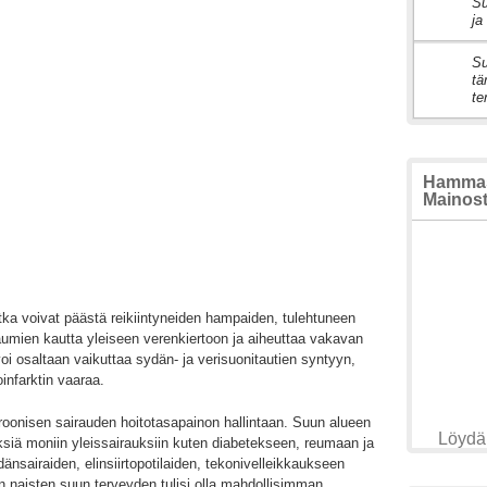
Su
2
ja
Su
3
tä
te
Hammasl
Mainosta
ka voivat päästä reikiintyneiden hampaiden, tulehtuneen
aumien kautta yleiseen verenkiertoon ja aiheuttaa vakavan
oi osaltaan vaikuttaa sydän- ja verisuonitautien syntyyn,
infarktin vaaraa.
onisen sairauden hoitotasapainon hallintaan. Suun alueen
Löydä 
yksiä moniin yleissairauksiin kuten diabetekseen, reumaan ja
dänsairaiden, elinsiirtopotilaiden, tekonivelleikkaukseen
n naisten suun terveyden tulisi olla mahdollisimman