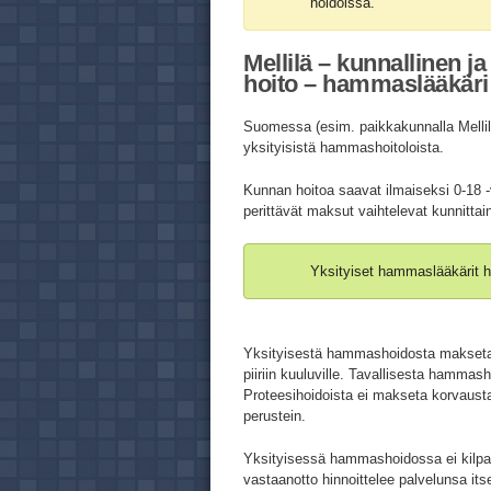
hoidoissa.
Mellilä – kunnallinen j
hoito – hammaslääkäri M
Suomessa (esim. paikkakunnalla Mellil
yksityisistä hammashoitoloista.
Kunnan hoitoa saavat ilmaiseksi 0-18 -
perittävät maksut vaihtelevat kunnittai
Yksityiset hammaslääkärit h
Yksityisestä hammashoidosta makse
piiriin kuuluville. Tavallisesta hamma
Proteesihoidoista ei makseta korvausta
perustein.
Yksityisessä hammashoidossa ei kilpail
vastaanotto hinnoittelee palvelunsa its