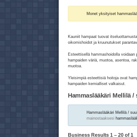
Monet yksityiset hammaslää
Kauniit hampaat tuovat itseluottamusta
oikomishoidot ja kruunutukset paranta
Esteettisellä hammashoidolla voidaan 
hampaiden väriä, muotoa, asentoa, rak
muotoa.
Yleisimpiä esteettisiä hoitoja ovat ha
hampaiden kemialliset valkaisut.
Hammaslääkäri Mellilä / 
Hammaslääkäri Mellilä / suu
mainostaaksesi
hammaslääkär
Business Results
1 – 20
of 1