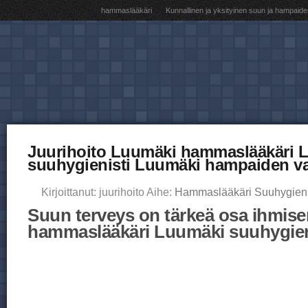
hammaslääkäri
Kunnallinen ja yksityinen suun ja hampaide
Juurihoito Luumäki hammaslääkäri 
suuhygienisti Luumäki hampaiden va
Kirjoittanut: juurihoito Aihe:
Hammaslääkäri Suuhygieni
Suun terveys on tärkeä osa ihmisen
hammaslääkäri Luumäki suuhygien