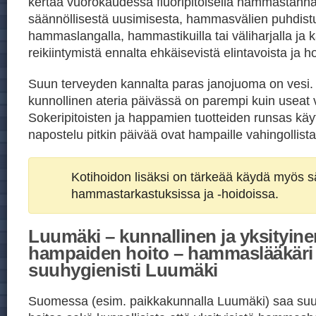
kertaa vuorokaudessa fluoripitoisella hammastahn
säännöllisestä uusimisesta, hammasvälien puhdist
hammaslangalla, hammastikuilla tai väliharjalla ja ka
reikiintymistä ennalta ehkäisevistä elintavoista ja h
Suun terveyden kannalta paras janojuoma on vesi
kunnollinen ateria päivässä on parempi kuin useat v
Sokeripitoisten ja happamien tuotteiden runsas kä
napostelu pitkin päivää ovat hampaille vahingollista
Kotihoidon lisäksi on tärkeää käydä myös sä
hammastarkastuksissa ja -hoidoissa.
Luumäki – kunnallinen ja yksityine
hampaiden hoito – hammaslääkäri
suuhygienisti Luumäki
Suomessa (esim. paikkakunnalla Luumäki) saa su