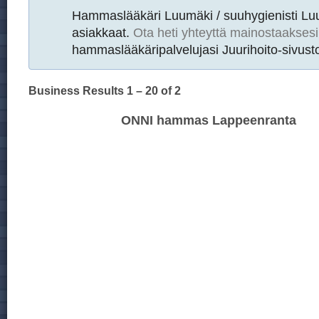
Hammaslääkäri Luumäki / suuhygienisti L
asiakkaat.
Ota heti yhteyttä mainostaaksesi
hammaslääkäripalvelujasi Juurihoito-sivusto
Business Results
1 – 20
of 2
ONNI hammas Lappeenranta