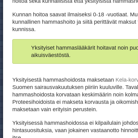
hoitoa sekä kunnallisista että yksityisistä hammasho
Kunnan hoitoa saavat ilmaiseksi 0-18 -vuotiaat. Mu
kunnallinen hammashoito ja siitä perittävät maksut 
kunnissa.
Yksityiset hammaslääkärit hoitavat noin p
aikuisväestöstä.
Yksityisestä hammashoidosta maksetaan
Kela-kor
Suomen sairausvakuutuksen piiriin kuuluville. Taval
hammashoidosta korvataan keskimäärin noin kolm
Proteesihoidoista ei makseta korvausta ja oikomis
maksetaan vain erityisin perustein.
Yksityisessä hammashoidossa ei kilpailulain johdos
hintasuosituksia, vaan jokainen vastaanotto hinnoit
itse.