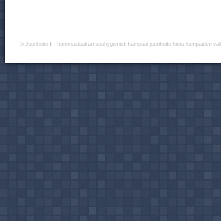
©
Juurihoito.fi
- hammaslääkäri suuhygienisti hampaat juurihoito hinta hampaiden