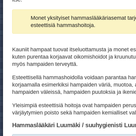
Monet yksityiset hammaslääkäriasemat tar
esteettisiä hammashoitoja.
Kauniit hampaat tuovat itseluottamusta ja monet est
kuten purentaa korjaavat oikomishoidot ja kruunutu
myös hampaiden terveyttä.
Esteettisellä hammashoidolla voidaan parantaa h
korjaamalla esimerkiksi hampaiden väriä, muotoa, 
hampaiden väleissä, hampaiden puutoksia ja ikeni
Yleisimpiä esteettisiä hoitoja ovat hampaiden peru
värjäytymien poisto sekä hampaiden kemialliset val
Hammaslääkäri Luumäki / suuhygienisti Luu