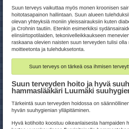
Suun terveys vaikuttaa myös monen kroonisen sai
hoitotasapainon hallintaan. Suun alueen tulehduksil
olevan yhteyksiä moniin yleissairauksiin kuten di
ja Crohnin tautiin. Etenkin esimerkiksi sydänsairaid
elinsiirtopotilaiden, tekonivelleikkaukseen menevien
raskaana olevien naisten suun terveyden tulisi oll
moitteetonta ja tulehduksetonta.
Suun terveys on tärkeä osa ihmisen terveyt
Suun terveyden hoito ja hyvä suuh
hammaslääkäri Luumäki suuhygien
Tärkeintä suun terveyden hoidossa on säännöllinen j
hyvän suuhygienian ylläpitäminen.
Hyvä kotihoito koostuu oikeanlaisesta hampaiden h