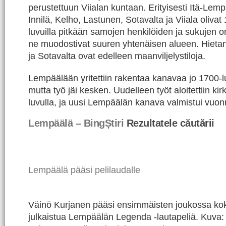
perustettuun Viialan kuntaan. Erityisesti Itä-Lem
Innilä, Kelho, Lastunen, Sotavalta ja Viiala olivat
luvuilla pitkään samojen henkilöiden ja sukujen o
ne muodostivat suuren yhtenäisen alueen. Hietani
ja Sotavalta ovat edelleen maanviljelystiloja.
Lempäälään yritettiin rakentaa kanavaa jo 1700-l
mutta työ jäi kesken. Uudelleen työt aloitettiin k
luvulla, ja uusi Lempäälän kanava valmistui vuo
Lempäälä – BingȘtiri
Rezultatele căutării
Lempäälä pääsi pelilaudalle
Väinö Kurjanen pääsi ensimmäisten joukossa kok
julkaistua Lempäälän Legenda -lautapeliä. Kuv