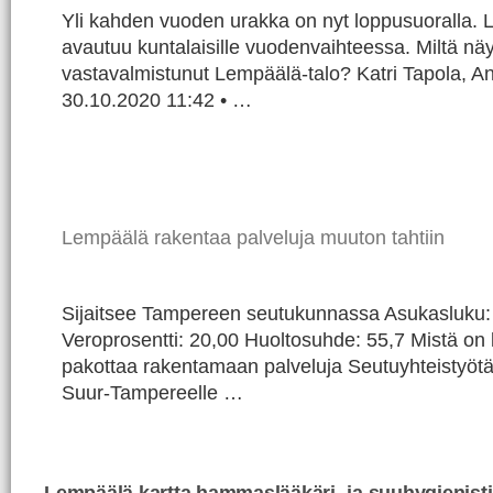
Yli kahden vuoden urakka on nyt loppusuoralla. 
avautuu kuntalaisille vuodenvaihteessa. Miltä näy
vastavalmistunut Lempäälä-talo? Katri Tapola, A
30.10.2020 11:42 • …
Lempäälä rakentaa palveluja muuton tahtiin
Sijaitsee Tampereen seutukunnassa Asukasluku:
Veroprosentti: 20,00 Huoltosuhde: 55,7 Mistä on
pakottaa rakentamaan palveluja Seutuyhteistyötä 
Suur-Tampereelle …
Lempäälä kartta hammaslääkäri- ja suuhygienisti