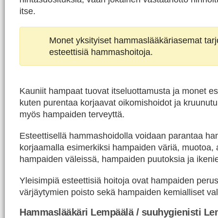
itse.
Monet yksityiset hammaslääkäriasemat tar
esteettisiä hammashoitoja.
Kauniit hampaat tuovat itseluottamusta ja monet est
kuten purentaa korjaavat oikomishoidot ja kruunutu
myös hampaiden terveyttä.
Esteettisellä hammashoidolla voidaan parantaa h
korjaamalla esimerkiksi hampaiden väriä, muotoa, 
hampaiden väleissä, hampaiden puutoksia ja ikeni
Yleisimpiä esteettisiä hoitoja ovat hampaiden peru
värjäytymien poisto sekä hampaiden kemialliset val
Hammaslääkäri Lempäälä / suuhygienisti Le