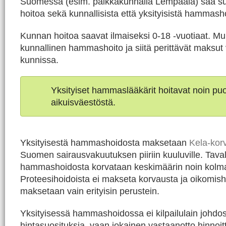
Suomessa (esim. paikkakunnalla Lempäälä) saa s
hoitoa sekä kunnallisista että yksityisistä hammasho
Kunnan hoitoa saavat ilmaiseksi 0-18 -vuotiaat. Mu
kunnallinen hammashoito ja siitä perittävät maksut 
kunnissa.
Yksityiset hammaslääkärit hoitavat noin p
aikuisväestöstä.
Yksityisestä hammashoidosta maksetaan
Kela-kor
Suomen sairausvakuutuksen piiriin kuuluville. Taval
hammashoidosta korvataan keskimäärin noin kolm
Proteesihoidoista ei makseta korvausta ja oikomish
maksetaan vain erityisin perustein.
Yksityisessä hammashoidossa ei kilpailulain johdos
hintasuosituksia, vaan jokainen vastaanotto hinnoit