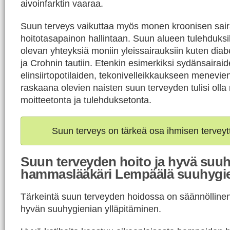
aivoinfarktin vaaraa.
Suun terveys vaikuttaa myös monen kroonisen sai
hoitotasapainon hallintaan. Suun alueen tulehduksil
olevan yhteyksiä moniin yleissairauksiin kuten di
ja Crohnin tautiin. Etenkin esimerkiksi sydänsairaid
elinsiirtopotilaiden, tekonivelleikkaukseen menevien
raskaana olevien naisten suun terveyden tulisi oll
moitteetonta ja tulehduksetonta.
Suun terveys on tärkeä osa ihmisen terveyt
Suun terveyden hoito ja hyvä suuh
hammaslääkäri Lempäälä suuhygie
Tärkeintä suun terveyden hoidossa on säännöllinen j
hyvän suuhygienian ylläpitäminen.