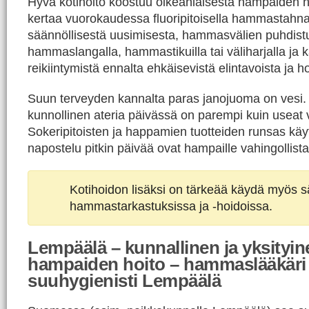
Hyvä kotihoito koostuu oikeanlaisesta hampaiden h
kertaa vuorokaudessa fluoripitoisella hammastahn
säännöllisestä uusimisesta, hammasvälien puhdist
hammaslangalla, hammastikuilla tai väliharjalla ja ka
reikiintymistä ennalta ehkäisevistä elintavoista ja h
Suun terveyden kannalta paras janojuoma on vesi
kunnollinen ateria päivässä on parempi kuin useat v
Sokeripitoisten ja happamien tuotteiden runsas kä
napostelu pitkin päivää ovat hampaille vahingollista
Kotihoidon lisäksi on tärkeää käydä myös sä
hammastarkastuksissa ja -hoidoissa.
Lempäälä – kunnallinen ja yksityin
hampaiden hoito – hammaslääkäri
suuhygienisti Lempäälä