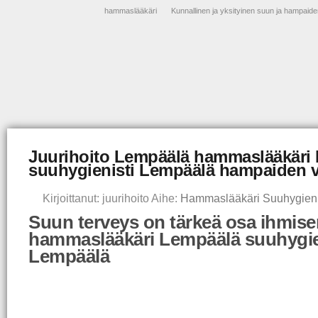
hammaslääkäri
Kunnallinen ja yksityinen suun ja hampaide
Juurihoito Lempäälä hammaslääkäri
suuhygienisti Lempäälä hampaiden v
Kirjoittanut: juurihoito Aihe:
Hammaslääkäri Suuhygieni
Suun terveys on tärkeä osa ihmisen
hammaslääkäri Lempäälä suuhygie
Lempäälä