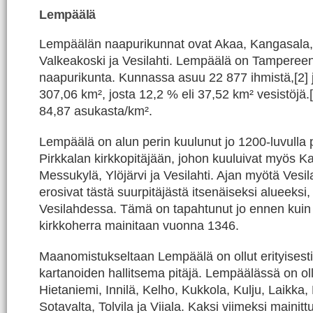
Lempäälä
Lempäälän naapurikunnat ovat Akaa, Kangasala,
Valkeakoski ja Vesilahti. Lempäälä on Tamperee
naapurikunta. Kunnassa asuu 22 877 ihmistä,[2] j
307,06 km², josta 12,2 % eli 37,52 km² vesistöjä.
84,87 asukasta/km².
Lempäälä on alun perin kuulunut jo 1200-luvulla 
Pirkkalan kirkkopitäjään, johon kuuluivat myös K
Messukylä, Ylöjärvi ja Vesilahti. Ajan myötä Vesi
erosivat tästä suurpitäjästä itsenäiseksi alueeksi,
Vesilahdessa. Tämä on tapahtunut jo ennen kuin
kirkkoherra mainitaan vuonna 1346.
Maanomistukseltaan Lempäälä on ollut erityisest
kartanoiden hallitsema pitäjä. Lempäälässä on oll
Hietaniemi, Innilä, Kelho, Kukkola, Kulju, Laikka,
Sotavalta, Tolvila ja Viiala. Kaksi viimeksi mainittu