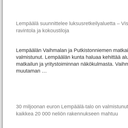
Lempäälä suunnittelee luksusretkeilyaluetta – V
ravintola ja kokoustiloja
Lempäälän Vaihmalan ja Putkistonniemen matkail
valmistunut. Lempäälän kunta haluaa kehittää alue
matkailun ja yritystoiminnan näkökulmasta. Vaihm
muutaman …
30 miljoonan euron Lempäälä-talo on valmistunut
kaikkea 20 000 neliön rakennukseen mahtuu