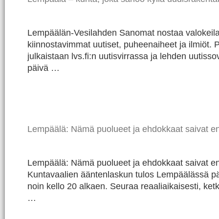
Lempäälän-Vesilahden Sanomat nostaa valokeil
kiinnostavimmat uutiset, puheenaiheet ja ilmiöt. Pa
julkaistaan lvs.fi:n uutisvirrassa ja lehden uutiss
päivä …
Lempäälä: Nämä puolueet ja ehdokkaat saivat en
Lempäälä: Nämä puolueet ja ehdokkaat saivat en
Kuntavaalien ääntenlaskun tulos Lempäälässä päi
noin kello 20 alkaen. Seuraa reaaliaikaisesti, ke
…