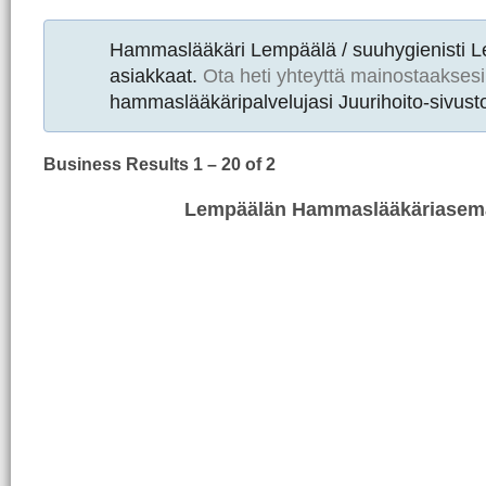
Hammaslääkäri Lempäälä / suuhygienisti 
asiakkaat.
Ota heti yhteyttä mainostaaksesi
hammaslääkäripalvelujasi Juurihoito-sivusto
Business Results
1 – 20
of 2
Lempäälän Hammaslääkäriasem