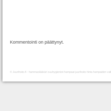
Kommentointi on päättynyt.
©
Juurihoito.fi
- hammaslääkäri suuhygienisti hampaat juurihoito hinta hampaiden