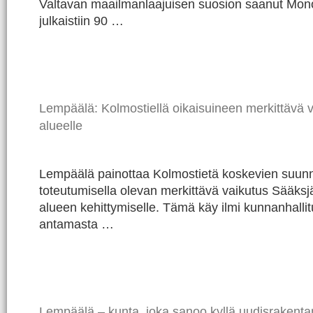
Valtavan maailmanlaajuisen suosion saanut Mono
julkaistiin 90 …
Lempäälä: Kolmostiellä oikaisuineen merkittävä v
alueelle
Lempäälä painottaa Kolmostietä koskevien suunn
toteutumisella olevan merkittävä vaikutus Sääks
alueen kehittymiselle. Tämä käy ilmi kunnanhall
antamasta …
Lempäälä – kunta, joka sanoo kyllä uudisrakenta