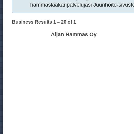
hammaslääkäripalvelujasi Juurihoito-sivusto
Business Results
1 – 20
of 1
Aijan Hammas Oy