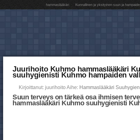
hammaslääkäri
Kunnallinen ja yksityinen suun ja hampaide
Juurihoito Kuhmo hammaslääkäri K
suuhygienisti Kuhmo hampaiden val
Kirjoittanut: juurihoito Aihe:
Hammaslääkäri Suuhygieni
Suun terveys on tärkeä osa ihmisen terve
hammaslääkäri Kuhmo suuhygienisti K