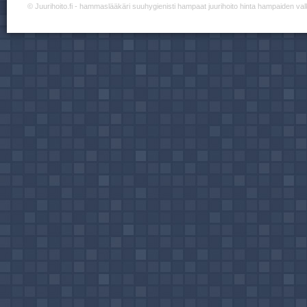
©
Juurihoito.fi
- hammaslääkäri suuhygienisti hampaat juurihoito hinta hampaiden