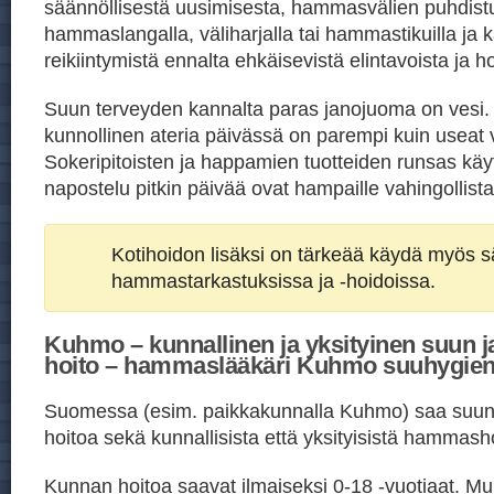
säännöllisestä uusimisesta, hammasvälien puhdist
hammaslangalla, väliharjalla tai hammastikuilla ja ka
reikiintymistä ennalta ehkäisevistä elintavoista ja h
Suun terveyden kannalta paras janojuoma on vesi
kunnollinen ateria päivässä on parempi kuin useat v
Sokeripitoisten ja happamien tuotteiden runsas kä
napostelu pitkin päivää ovat hampaille vahingollista
Kotihoidon lisäksi on tärkeää käydä myös sä
hammastarkastuksissa ja -hoidoissa.
Kuhmo – kunnallinen ja yksityinen suun 
hoito – hammaslääkäri Kuhmo suuhygien
Suomessa (esim. paikkakunnalla Kuhmo) saa suun
hoitoa sekä kunnallisista että yksityisistä hammasho
Kunnan hoitoa saavat ilmaiseksi 0-18 -vuotiaat. Mu