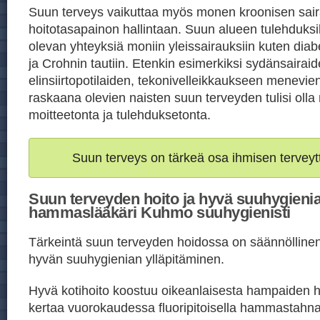
Suun terveys vaikuttaa myös monen kroonisen sai
hoitotasapainon hallintaan. Suun alueen tulehduksil
olevan yhteyksiä moniin yleissairauksiin kuten di
ja Crohnin tautiin. Etenkin esimerkiksi sydänsairaid
elinsiirtopotilaiden, tekonivelleikkaukseen menevien
raskaana olevien naisten suun terveyden tulisi oll
moitteetonta ja tulehduksetonta.
Suun terveys on tärkeä osa ihmisen terveyt
Suun terveyden hoito ja hyvä suuhygienia
hammaslääkäri Kuhmo suuhygienisti
Tärkeintä suun terveyden hoidossa on säännöllinen j
hyvän suuhygienian ylläpitäminen.
Hyvä kotihoito koostuu oikeanlaisesta hampaiden h
kertaa vuorokaudessa fluoripitoisella hammastahn