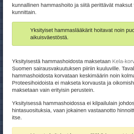
kunnallinen hammashoito ja siitä perittävät maksut 
kunnittain.
Yksityiset hammaslääkärit hoitavat noin p
aikuisväestöstä.
Yksityisestä hammashoidosta maksetaan
Kela-kor
Suomen sairausvakuutuksen piiriin kuuluville. Taval
hammashoidosta korvataan keskimäärin noin kolm
Proteesihoidoista ei makseta korvausta ja oikomis
maksetaan vain erityisin perustein.
Yksityisessä hammashoidossa ei kilpailulain johdos
hintasuosituksia, vaan jokainen vastaanotto hinnoit
itse.