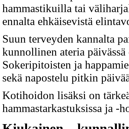
hammastikuilla tai väliharjal
ennalta ehkäisevistä elintavo
Suun terveyden kannalta p
kunnollinen ateria päivässä 
Sokeripitoisten ja happamie
sekä napostelu pitkin päivää
Kotihoidon lisäksi on tärke
hammastarkastuksissa ja -ho
Kiukainen – kunnallin