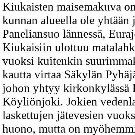
Kiukaisten maisemakuva on 
kunnan alueella ole yhtään
Paneliansuo lännessä, Euraj
Kiukaisiin ulottuu matalahk
vuoksi kuitenkin suurimmak
kautta virtaa Säkylän Pyhäj
johon yhtyy kirkonkylässä 
Köyliönjoki. Jokien vedenla
laskettujen jätevesien vuoks
huono, mutta on myöhemmin