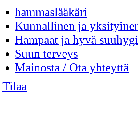
hammaslääkäri
Kunnallinen ja yksityine
Hampaat ja hyvä suuhygi
Suun terveys
Mainosta / Ota yhteyttä
Tilaa