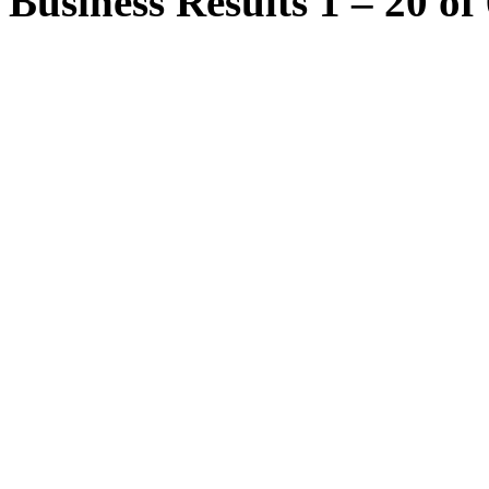
Business Results
1 – 20
of