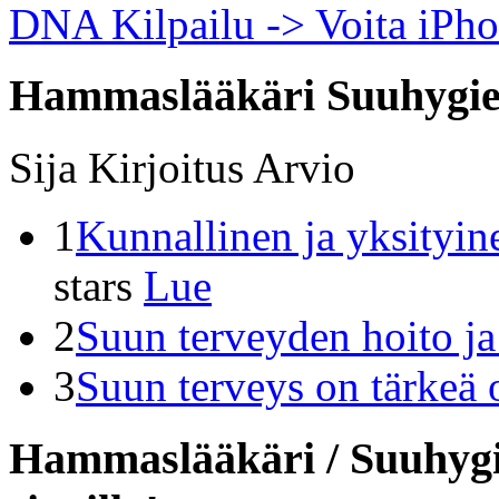
DNA Kilpailu -> Voita iPh
Hammaslääkäri Suuhygie
Sija
Kirjoitus
Arvio
1
Kunnallinen ja yksityin
stars
Lue
2
Suun terveyden hoito j
3
Suun terveys on tärkeä 
Hammaslääkäri / Suuhygie