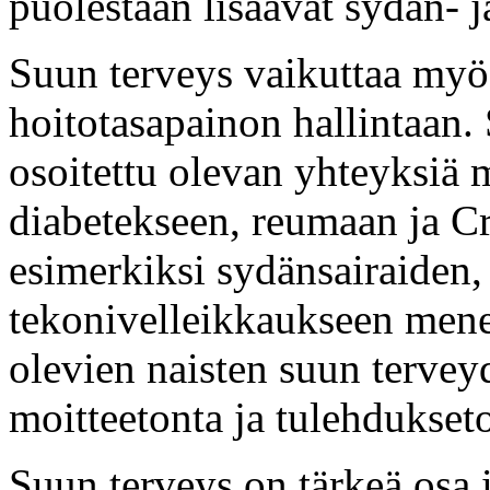
puolestaan lisäävät sydän- j
Suun terveys vaikuttaa my
hoitotasapainon hallintaan.
osoitettu olevan yhteyksiä 
diabetekseen, reumaan ja Cr
esimerkiksi sydänsairaiden, 
tekonivelleikkaukseen mene
olevien naisten suun tervey
moitteetonta ja tulehdukset
Suun terveys on tärkeä osa 