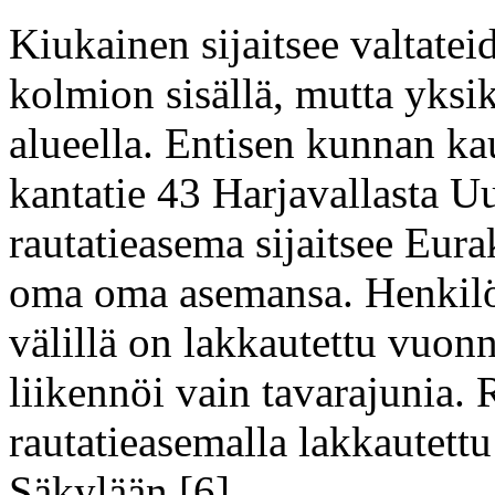
Kiukainen sijaitsee valtate
kolmion sisällä, mutta yksik
alueella. Entisen kunnan ka
kantatie 43 Harjavallasta 
rautatieasema sijaitsee Eur
oma oma asemansa. Henkil
välillä on lakkautettu vuonn
liikennöi vain tavarajunia.
rautatieasemalla lakkautettu
Säkylään.[6]