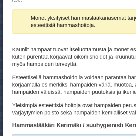
Monet yksityiset hammaslääkäriasemat tar
esteettisiä hammashoitoja.
Kauniit hampaat tuovat itseluottamusta ja monet est
kuten purentaa korjaavat oikomishoidot ja kruunutu
myös hampaiden terveyttä.
Esteettisellä hammashoidolla voidaan parantaa h
korjaamalla esimerkiksi hampaiden väriä, muotoa, 
hampaiden väleissä, hampaiden puutoksia ja ikeni
Yleisimpiä esteettisiä hoitoja ovat hampaiden peru
värjäytymien poisto sekä hampaiden kemialliset val
Hammaslääkäri Kerimäki / suuhygienisti Ker