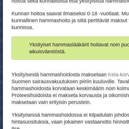
hoitoa sekä kunnallisista että yksityisistä hammasho
Kunnan hoitoa saavat ilmaiseksi 0-18 -vuotiaat. Mu
kunnallinen hammashoito ja siitä perittävät maksut 
kunnissa.
Yksityiset hammaslääkärit hoitavat noin p
aikuisväestöstä.
Yksityisestä hammashoidosta maksetaan
Kela-kor
Suomen sairausvakuutuksen piiriin kuuluville. Taval
hammashoidosta korvataan keskimäärin noin kolm
Proteesihoidoista ei makseta korvausta ja oikomis
maksetaan vain erityisin perustein.
Yksityisessä hammashoidossa ei kilpailulain johdos
hintasuosituksia, vaan jokainen vastaanotto hinnoit
itse.