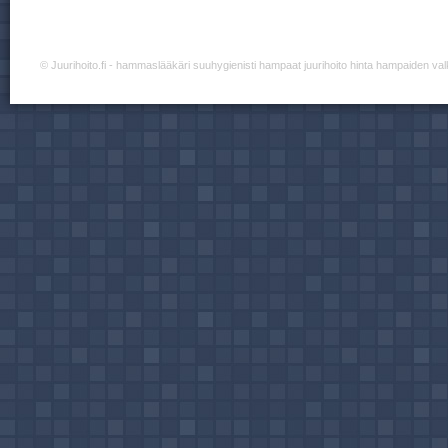
©
Juurihoito.fi
- hammaslääkäri suuhygienisti hampaat juurihoito hinta hampaiden