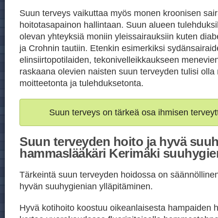
Suun terveys vaikuttaa myös monen kroonisen sai
hoitotasapainon hallintaan. Suun alueen tulehduksil
olevan yhteyksiä moniin yleissairauksiin kuten di
ja Crohnin tautiin. Etenkin esimerkiksi sydänsairaid
elinsiirtopotilaiden, tekonivelleikkaukseen menevien
raskaana olevien naisten suun terveyden tulisi oll
moitteetonta ja tulehduksetonta.
Suun terveys on tärkeä osa ihmisen terveyt
Suun terveyden hoito ja hyvä suuh
hammaslääkäri Kerimäki suuhygien
Tärkeintä suun terveyden hoidossa on säännöllinen j
hyvän suuhygienian ylläpitäminen.
Hyvä kotihoito koostuu oikeanlaisesta hampaiden h