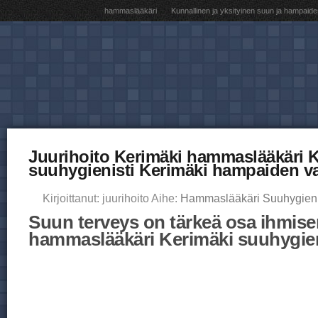
hammaslääkäri
Kunnallinen ja yksityinen suun ja hampaide
Juurihoito Kerimäki hammaslääkäri 
suuhygienisti Kerimäki hampaiden va
Kirjoittanut: juurihoito Aihe:
Hammaslääkäri Suuhygieni
Suun terveys on tärkeä osa ihmisen
hammaslääkäri Kerimäki suuhygien