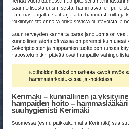
kertaa vuorokaudessa fluoripitoisella hammastahn
säännöllisestä uusimisesta, hammasvälien puhdist
hammaslangalla, väliharjalla tai hammastikuilla ja ka
reikiintymistä ennalta ehkäisevistä elintavoista ja h
Suun terveyden kannalta paras janojuoma on vesi
kunnollinen ateria päivässä on parempi kuin useat v
Sokeripitoisten ja happamien tuotteiden runsas kä
napostelu pitkin päivää ovat hampaille vahingollista
Kotihoidon lisäksi on tärkeää käydä myös sä
hammastarkastuksissa ja -hoidoissa.
Kerimäki – kunnallinen ja yksityin
hampaiden hoito – hammaslääkäri
suuhygienisti Kerimäki
Suomessa (esim. paikkakunnalla Kerimäki) saa su