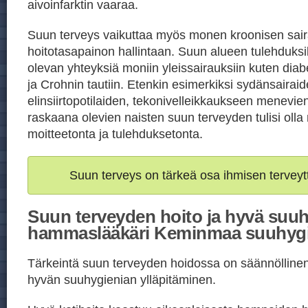
aivoinfarktin vaaraa.
Suun terveys vaikuttaa myös monen kroonisen sai
hoitotasapainon hallintaan. Suun alueen tulehduksil
olevan yhteyksiä moniin yleissairauksiin kuten di
ja Crohnin tautiin. Etenkin esimerkiksi sydänsairaid
elinsiirtopotilaiden, tekonivelleikkaukseen menevien
raskaana olevien naisten suun terveyden tulisi oll
moitteetonta ja tulehduksetonta.
Suun terveys on tärkeä osa ihmisen terveyt
Suun terveyden hoito ja hyvä suuh
hammaslääkäri Keminmaa suuhygi
Tärkeintä suun terveyden hoidossa on säännöllinen j
hyvän suuhygienian ylläpitäminen.