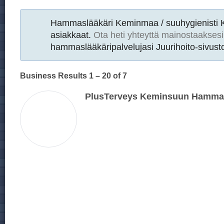
Hammaslääkäri Keminmaa / suuhygienisti
asiakkaat.
Ota heti yhteyttä mainostaaksesi
hammaslääkäripalvelujasi Juurihoito-sivusto
Business Results
1 – 20
of 7
PlusTerveys Keminsuun Hamma