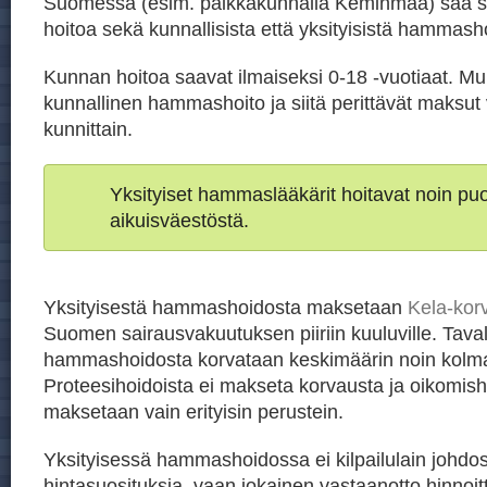
Suomessa (esim. paikkakunnalla Keminmaa) saa 
hoitoa sekä kunnallisista että yksityisistä hammasho
Kunnan hoitoa saavat ilmaiseksi 0-18 -vuotiaat. Mu
kunnallinen hammashoito ja siitä perittävät maksut 
kunnittain.
Yksityiset hammaslääkärit hoitavat noin p
aikuisväestöstä.
Yksityisestä hammashoidosta maksetaan
Kela-kor
Suomen sairausvakuutuksen piiriin kuuluville. Taval
hammashoidosta korvataan keskimäärin noin kolm
Proteesihoidoista ei makseta korvausta ja oikomish
maksetaan vain erityisin perustein.
Yksityisessä hammashoidossa ei kilpailulain johdos
hintasuosituksia, vaan jokainen vastaanotto hinnoit