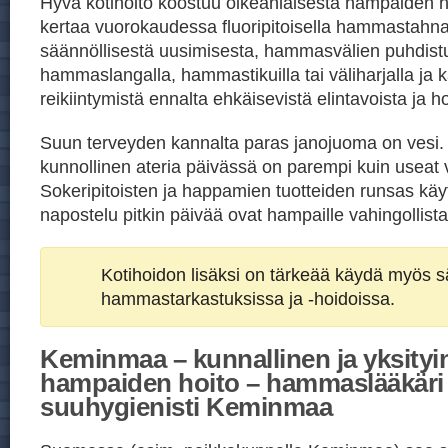
Hyvä kotihoito koostuu oikeanlaisesta hampaiden h
kertaa vuorokaudessa fluoripitoisella hammastahn
säännöllisestä uusimisesta, hammasvälien puhdist
hammaslangalla, hammastikuilla tai väliharjalla ja ka
reikiintymistä ennalta ehkäisevistä elintavoista ja h
Suun terveyden kannalta paras janojuoma on vesi
kunnollinen ateria päivässä on parempi kuin useat v
Sokeripitoisten ja happamien tuotteiden runsas kä
napostelu pitkin päivää ovat hampaille vahingollista
Kotihoidon lisäksi on tärkeää käydä myös sä
hammastarkastuksissa ja -hoidoissa.
Keminmaa – kunnallinen ja yksityi
hampaiden hoito – hammaslääkär
suuhygienisti Keminmaa