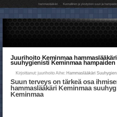
hammaslääkäri
Kunnallinen ja yksityinen suun ja hampaide
Juurihoito Keminmaa hammaslääkär
suuhygienisti Keminmaa hampaiden 
Kirjoittanut: juurihoito Aihe:
Hammaslääkäri Suuhygieni
Suun terveys on tärkeä osa ihmisen
hammaslääkäri Keminmaa suuhygi
Keminmaa