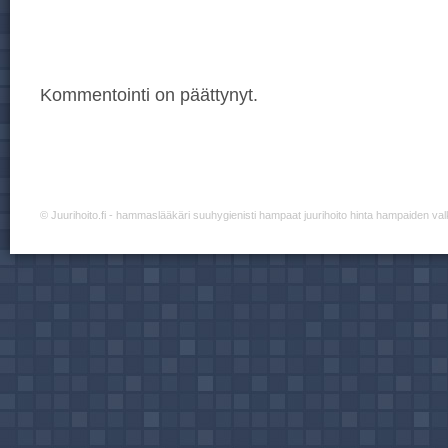
Kommentointi on päättynyt.
©
Juurihoito.fi
- hammaslääkäri suuhygienisti hampaat juurihoito hinta hampaiden