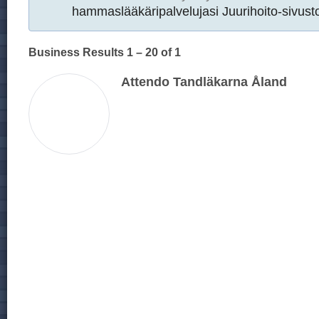
hammaslääkäripalvelujasi Juurihoito-sivusto
Business Results
1 – 20
of 1
Attendo Tandläkarna Åland