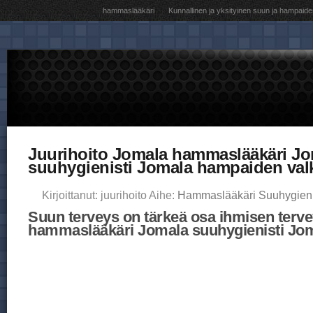
hammaslääkäri
Kunnallinen ja yksityinen suun ja hampaide
Juurihoito Jomala hammaslääkäri Jo
suuhygienisti Jomala hampaiden val
Kirjoittanut: juurihoito Aihe:
Hammaslääkäri Suuhygieni
Suun terveys on tärkeä osa ihmisen terve
hammaslääkäri Jomala suuhygienisti Jo