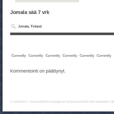
Jomala sää 7 vrk
Currently
Currently
Currently
Currently
Currently
Currently
Kommentointi on päättynyt.
©
Juurihoito.fi
- hammaslääkäri suuhygienisti hampaat juurihoito hinta hampaiden