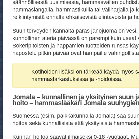
säännöllisestä uusimisesta, hammasvälien puhdist
hammaslangalla, hammastikuilla tai väliharjalla ja ka
reikiintymistä ennalta ehkäisevistä elintavoista ja h
Suun terveyden kannalta paras janojuoma on vesi
kunnollinen ateria päivässä on parempi kuin useat v
Sokeripitoisten ja happamien tuotteiden runsas kä
napostelu pitkin päivää ovat hampaille vahingollista
Kotihoidon lisäksi on tärkeää käydä myös sä
hammastarkastuksissa ja -hoidoissa.
Jomala – kunnallinen ja yksityinen suun 
hoito – hammaslääkäri Jomala suuhygien
Suomessa (esim. paikkakunnalla Jomala) saa suu
hoitoa sekä kunnallisista että yksityisistä hammasho
Kunnan hoitoa saavat ilmaiseksi 0-18 -vuotiaat. Mu