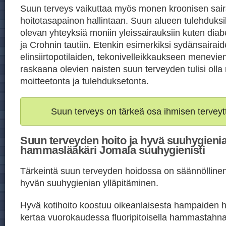
Suun terveys vaikuttaa myös monen kroonisen sai
hoitotasapainon hallintaan. Suun alueen tulehduksil
olevan yhteyksiä moniin yleissairauksiin kuten di
ja Crohnin tautiin. Etenkin esimerkiksi sydänsairaid
elinsiirtopotilaiden, tekonivelleikkaukseen menevien
raskaana olevien naisten suun terveyden tulisi oll
moitteetonta ja tulehduksetonta.
Suun terveys on tärkeä osa ihmisen terveyt
Suun terveyden hoito ja hyvä suuhygienia
hammaslääkäri Jomala suuhygienisti
Tärkeintä suun terveyden hoidossa on säännöllinen j
hyvän suuhygienian ylläpitäminen.
Hyvä kotihoito koostuu oikeanlaisesta hampaiden h
kertaa vuorokaudessa fluoripitoisella hammastahn