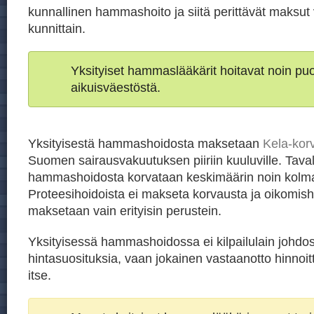
kunnallinen hammashoito ja siitä perittävät maksut 
kunnittain.
Yksityiset hammaslääkärit hoitavat noin p
aikuisväestöstä.
Yksityisestä hammashoidosta maksetaan
Kela-kor
Suomen sairausvakuutuksen piiriin kuuluville. Taval
hammashoidosta korvataan keskimäärin noin kolm
Proteesihoidoista ei makseta korvausta ja oikomish
maksetaan vain erityisin perustein.
Yksityisessä hammashoidossa ei kilpailulain johdos
hintasuosituksia, vaan jokainen vastaanotto hinnoit
itse.