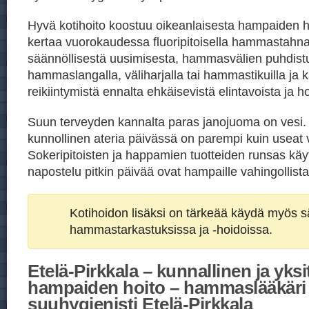
Hyvä kotihoito koostuu oikeanlaisesta hampaiden h
kertaa vuorokaudessa fluoripitoisella hammastahn
säännöllisestä uusimisesta, hammasvälien puhdist
hammaslangalla, väliharjalla tai hammastikuilla ja ka
reikiintymistä ennalta ehkäisevistä elintavoista ja h
Suun terveyden kannalta paras janojuoma on vesi
kunnollinen ateria päivässä on parempi kuin useat v
Sokeripitoisten ja happamien tuotteiden runsas kä
napostelu pitkin päivää ovat hampaille vahingollista
Kotihoidon lisäksi on tärkeää käydä myös sä
hammastarkastuksissa ja -hoidoissa.
Etelä-Pirkkala – kunnallinen ja yks
hampaiden hoito – hammaslääkäri 
suuhygienisti Etelä-Pirkkala