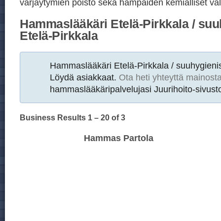
värjäytymien poisto sekä hampaiden kemialliset val
Hammaslääkäri Etelä-Pirkkala / suu
Etelä-Pirkkala
Hammaslääkäri Etelä-Pirkkala / suuhygienis
Löydä asiakkaat.
Ota heti yhteyttä mainost
hammaslääkäripalvelujasi Juurihoito-sivusto
Business Results
1 – 20
of 3
Hammas Partola