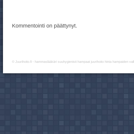
Kommentointi on päättynyt.
©
Juurihoito.fi
- hammaslääkäri suuhygienisti hampaat juurihoito hinta hampaiden