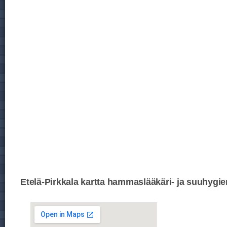
Etelä-Pirkkala kartta hammaslääkäri- ja suuhygien