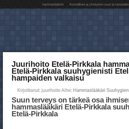
hammaslääkäri
Kunnallinen ja yksityinen suun ja hampaide
Juurihoito Etelä-Pirkkala hamma
Etelä-Pirkkala suuhygienisti Etel
hampaiden valkaisu
Kirjoittanut: juurihoito Aihe:
Hammaslääkäri Suuhygieni
Suun terveys on tärkeä osa ihmisen
hammaslääkäri Etelä-Pirkkala suuh
Etelä-Pirkkala