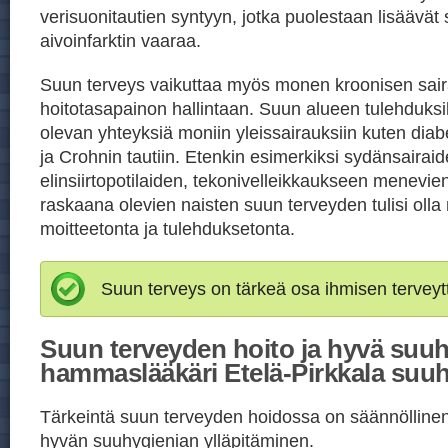
verisuonitautien syntyyn, jotka puolestaan lisäävät 
aivoinfarktin vaaraa.
Suun terveys vaikuttaa myös monen kroonisen sai
hoitotasapainon hallintaan. Suun alueen tulehduksil
olevan yhteyksiä moniin yleissairauksiin kuten di
ja Crohnin tautiin. Etenkin esimerkiksi sydänsairaid
elinsiirtopotilaiden, tekonivelleikkaukseen menevien
raskaana olevien naisten suun terveyden tulisi oll
moitteetonta ja tulehduksetonta.
Suun terveys on tärkeä osa ihmisen terveyt
Suun terveyden hoito ja hyvä suuh
hammaslääkäri Etelä-Pirkkala suuh
Tärkeintä suun terveyden hoidossa on säännöllinen j
hyvän suuhygienian ylläpitäminen.