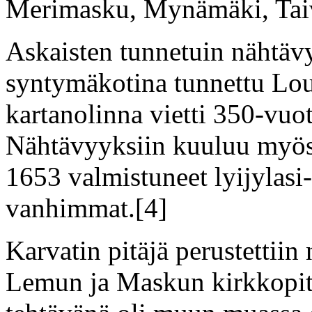
Merimasku, Mynämäki, Taiv
Askaisten tunnetuin nähtä
syntymäkotina tunnettu Lou
kartanolinna vietti 350-vuo
Nähtävyyksiin kuuluu myös
1653 valmistuneet lyijylas
vanhimmat.[4]
Karvatin pitäjä perustettiin
Lemun ja Maskun kirkkopitä