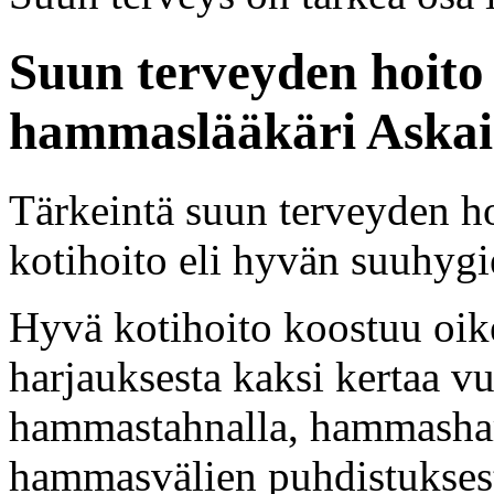
Suun terveyden hoito
hammaslääkäri Askain
Tärkeintä suun terveyden h
kotihoito eli hyvän suuhygi
Hyvä kotihoito koostuu oik
harjauksesta kaksi kertaa vu
hammastahnalla, hammasharj
hammasvälien puhdistuksest